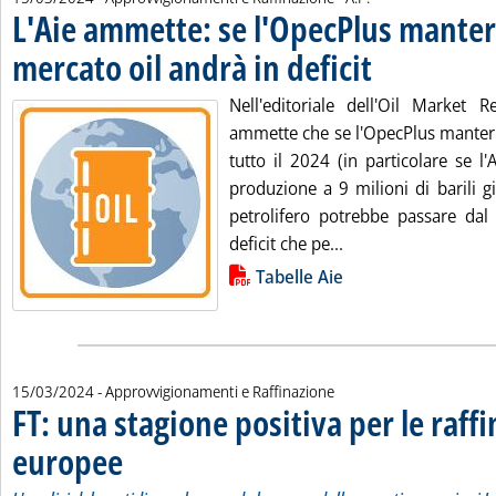
L'Aie ammette: se l'OpecPlus manterrà
mercato oil andrà in deficit
. Pubblicata venerdì 15
Nell'editoriale dell'Oil Market R
ammette che se l'OpecPlus manterrà
tutto il 2024 (in particolare se l'
produzione a 9 milioni di barili g
petrolifero potrebbe passare dal 
Leggi tutta la notiz
deficit che pe...
Lista allegati PDF alla notizia
Tabelle Aie
15/03/2024
- Approvvigionamenti e Raffinazione
FT: una stagione positiva per le raffi
europee
. Sottotitolo: L'analisi del quotidiano che prende le mosse dalle recenti
. Pubblicata venerdì 15 marzo 2024 alle 10.7.