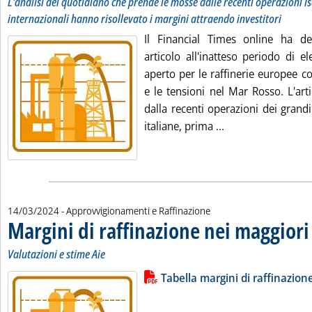
L'analisi del quotidiano che prende le mosse dalle recenti operazioni Isa
internazionali hanno risollevato i margini attraendo investitori
Il Financial Times online ha de
articolo all'inatteso periodo di e
aperto per le raffinerie europee c
e le tensioni nel Mar Rosso. L'ar
dalla recenti operazioni dei grandi 
Leggi tutta la not
italiane, prima ...
14/03/2024
- Approvvigionamenti e Raffinazione
Margini di raffinazione nei maggiori
Valutazioni e stime Aie
Lista allegati PDF alla notizia
Leggi tutta la notizia: 'Margini di
Tabella margini di raffinazion