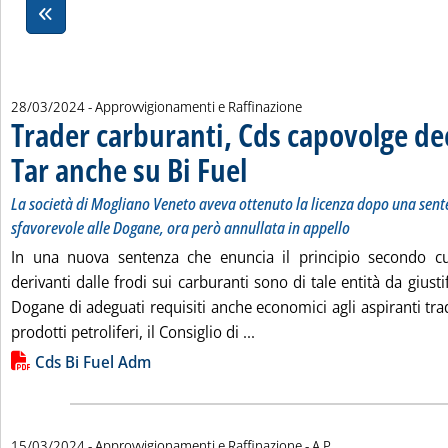
28/03/2024
- Approvvigionamenti e Raffinazione
Trader carburanti, Cds capovolge de
Tar anche su Bi Fuel
. Sottotitolo: La società di Mogliano Vene
. Pubblicata giovedì 28 marzo 2024 alle 19
La società di Mogliano Veneto aveva ottenuto la licenza dopo una sent
sfavorevole alle Dogane, ora però annullata in appello
In una nuova sentenza che enuncia il principio secondo cui 
derivanti dalle frodi sui carburanti sono di tale entità da giustif
Dogane di adeguati requisiti anche economici agli aspiranti trade
Leggi tutta la notizia: 'Tr
prodotti petroliferi, il Consiglio di ...
Lista allegati PDF alla notizia
Cds Bi Fuel Adm
di:
15/03/2024
- Approvvigionamenti e Raffinazione -
A.P.