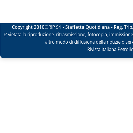
Copyright 2010
©RIP Srl -
Staffetta Quotidiana - Reg. Tri
E' vietata la riproduzione, ritrasmissione, fotocopia, immissione 
altro modo di diffusione delle notizie o ser
Rivista Italiana Petrol