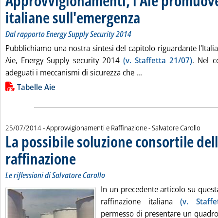
Approvvigionamenti, l'Aie promuove
italiane sull'emergenza
. Sottotitolo: Dal rapporto Energy
. Pubblicata venerdì 25 luglio 201
Dal rapporto Energy Supply Security 2014
Pubblichiamo una nostra sintesi del capitolo riguardante l'Italia
Aie, Energy Supply security 2014
(v. Staffetta 21/07)
. Nel c
Leggi tutta la notizi
adeguati i meccanismi di sicurezza che ...
Lista allegati PDF alla notizia
Tabelle Aie
di:
25/07/2014
- Approvvigionamenti e Raffinazione -
Salvatore Carollo
La possibile soluzione consortile dell
raffinazione
. Sottotitolo: Le riflessioni di Salvatore Carollo
. Pubblicata venerdì 25 luglio 2014 alle 9.54.
Le riflessioni di Salvatore Carollo
In un precedente articolo su questa
raffinazione italiana
(v. Staff
permesso di presentare un quadro d