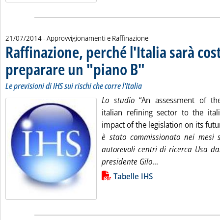
21/07/2014
- Approvvigionamenti e Raffinazione
Raffinazione, perché l'Italia sarà cos
preparare un "piano B"
. Sottotitolo: Le previsioni di IHS
. Pubblicata lunedì 21 luglio 201
Le previsioni di IHS sui rischi che corre l'Italia
Lo studio
“An assessment of the
italian refining sector to the it
impact of the legislation on its fut
è stato commissionato nei mesi 
autorevoli centri di ricerca Usa dal
Leggi tutta la not
presidente Gilo
...
Lista allegati PDF alla notizia
Tabelle IHS