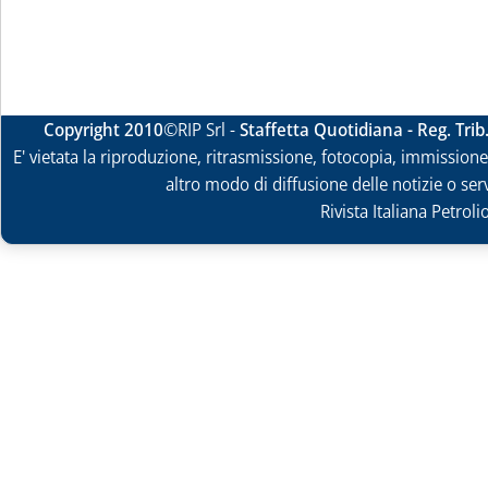
Copyright 2010
©RIP Srl -
Staffetta Quotidiana - Reg. Tri
E' vietata la riproduzione, ritrasmissione, fotocopia, immissione 
altro modo di diffusione delle notizie o ser
Rivista Italiana Petrol