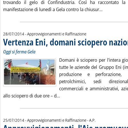
trovando il gelo di Confindustria. Così ha raccontato la
Leggi tutta 
manifestazione di lunedì a Gela contro la chiusur...
28/07/2014
- Approvvigionamenti e Raffinazione
Vertenza Eni, domani sciopero nazio
Oggi si ferma Gela
Domani è sciopero per l'intera gio
tutte le aziende del Gruppo Eni (im
produzione e perforazione, 
petrolchimici, sedi direziona
commerciali e amministrativi, azien
Leggi tutta la notizia: 'Vertenza
allo sciopero di due ore – d...
di:
25/07/2014
- Approvvigionamenti e Raffinazione -
A.P.