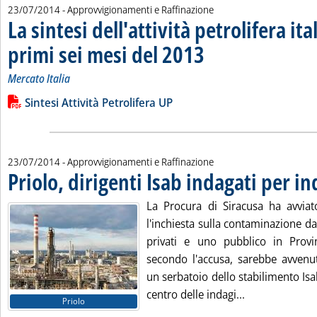
23/07/2014
- Approvvigionamenti e Raffinazione
La sintesi dell'attività petrolifera ita
primi sei mesi del 2013
. Sottotitolo: Mercato Italia
. Pubblicata mercoledì 23 luglio 
Mercato Italia
Leggi tutta la notizia: 'La sintesi dell'attività petrolifera ital
Lista allegati PDF alla notizia
Sintesi Attività Petrolifera UP
23/07/2014
- Approvvigionamenti e Raffinazione
Priolo, dirigenti Isab indagati per 
La Procura di Siracusa ha avviato
l'inchiesta sulla contaminazione da
privati e uno pubblico in Provi
secondo l'accusa, sarebbe avvenu
un serbatoio dello stabilimento Isab
Leggi tutta la 
centro delle indagi...
Priolo