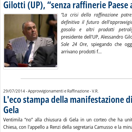
Gilotti (UP), “senza raffinerie Paese 
“La crisi della raffinazione potr
definitiva il futuro dell'approvvi
gasolio e altri prodotti petrolif
presidente dell'UP, Alessandro Gilot
Sole 24 Ore
, spiegando che og
Leggi tutta la 
arrivano prodotti f...
di:
29/07/2014
- Approvvigionamenti e Raffinazione -
V.R.
L'eco stampa della manifestazione di
Gela
. Pubblicata martedì 29 luglio 2014 alle 16.54.
Ventimila “no” alla chiusura di Gela in un corteo che ha unito
Chiesa, con l'appello a Renzi della segretaria Camusso e la minac