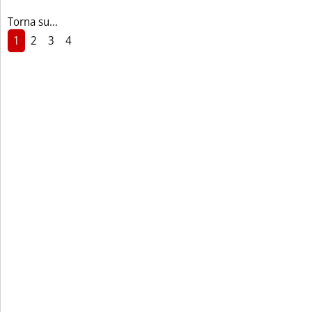
Torna su...
1
2
3
4