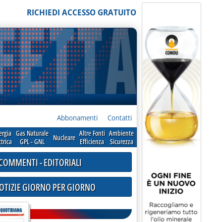
RICHIEDI ACCESSO GRATUITO
Abbonamenti
Contatti
ergia
Gas Naturale
Altre Fonti
Ambiente
Nucleare
ttrica
GPL - GNL
Efficienza
Sicurezza
COMMENTI - EDITORIALI
NOTIZIE GIORNO PER GIORNO