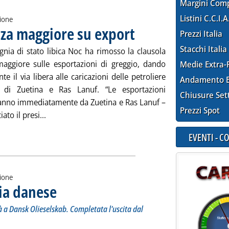
Margini Com
Listini C.C.I.A
zione
rza maggiore su export
Prezzi Italia
Stacchi Italia
nia di stato libica Noc ha rimosso la clausola
maggiore sulle esportazioni di greggio, dando
Medie Extra-
nte il via libera alle caricazioni delle petroliere
Andamento E
i di Zuetina e Ras Lanuf. “Le esportazioni
Chiusure Set
anno immediatamente da Zuetina e Ras Lanuf –
Prezzi Spot
Leggi tutta la notizia: 'Libia, Noc rimuove forza ma
ato il presi...
EVENTI - 
zione
ria danese
. Sottotitolo: L'impianto di Fredericia (70mila b/g) andrà a Dansk Oli
. Pubblicata giovedì 15 settembre 2016 alle 15.17.
à a Dansk Olieselskab. Completata l'uscita dal