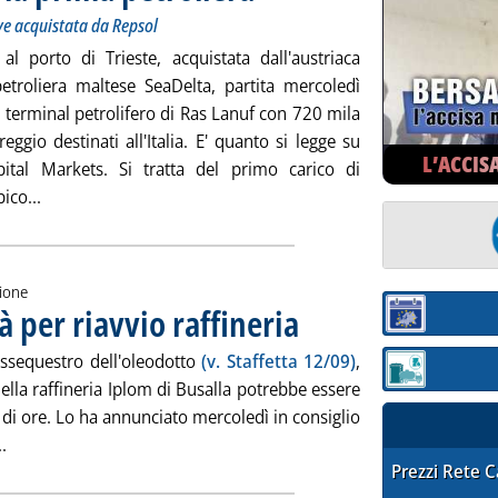
ve acquistata da Repsol
e acquistata da Repsol
 al porto di Trieste, acquistata dall'austriaca
troliera maltese SeaDelta, partita mercoledì
 terminal petrolifero di Ras Lanuf con 720 mila
greggio destinati all'Italia. E' quanto si legge su
L’ACCIS
ital Markets. Si tratta del primo carico di
Leggi tutta la notizia: 'Libia, diretta a Trieste la prima petr
bico...
zione
à per riavvio raffineria
. Pubblicata giovedì 22 settembre 201
Sezione:
issequestro dell'oleodotto
(v. Staffetta 12/09)
,
Sezione: quotaz
 della raffineria Iplom di Busalla potrebbe essere
di ore. Lo ha annunciato mercoledì in consiglio
Leggi tutta la notizia: 'Iplom, ultime formalità per riavvio raffi
.
STAFFETTA PRE
Prezzi Rete 