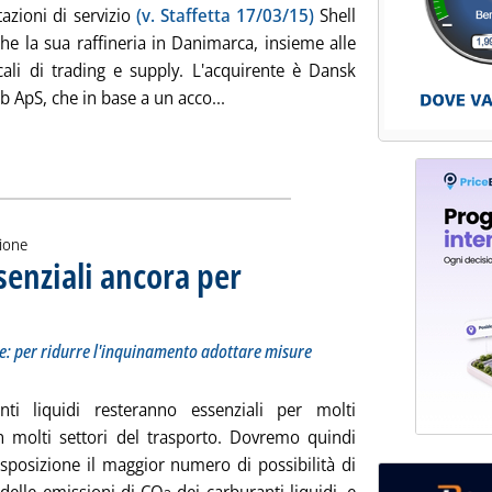
azioni di servizio
(v. Staffetta 17/03/15)
Shell
he la sua raffineria in Danimarca, insieme alle
ocali di trading e supply. L'acquirente è Dansk
Leggi tutta la notizia: 'Shell vend
b ApS, che in base a un acco...
zione
senziali ancora per
o a punto da FuelsEurope: per ridurre l'inquinamento adottare misure specifiche per aree speci
e 2016 alle 9.12.
: per ridurre l'inquinamento adottare misure
nti liquidi resteranno essenziali per molti
n molti settori del trasporto. Dovremo quindi
isposizione il maggior numero di possibilità di