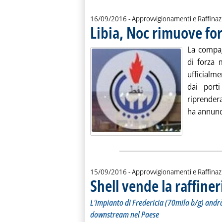
16/09/2016
- Approvvigionamenti e Raffina
Libia, Noc rimuove fo
. Pubblicata venerdì 16 settembre 2016 alle 11.9.
La compag
di forza 
ufficialme
dai port
riprender
ha annunci
15/09/2016
- Approvvigionamenti e Raffina
Shell vende la raffine
L'impianto di Fredericia (70mila b/g) andr
downstream nel Paese