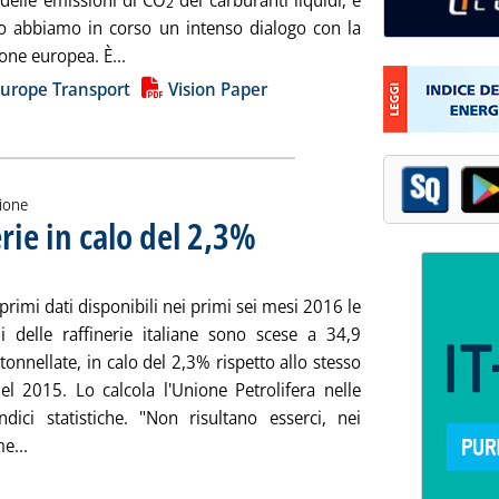
 delle emissioni di CO
dei carburanti liquidi, e
2
o abbiamo in corso un intenso dialogo con la
Leggi tutta la notizia: 'Carburanti liquidi “esse
ne europea. È...
ia
Europe Transport
Vision Paper
zione
rie in calo del 2,3%
 primi dati disponibili nei primi sei mesi 2016 le
ni delle raffinerie italiane sono scese a 34,9
 tonnellate, in calo del 2,3% rispetto allo stesso
el 2015. Lo calcola l'Unione Petrolifera nelle
dici statistiche. "Non risultano esserci, nei
Leggi tutta la notizia: 'Up, lavorazioni raffinerie in calo del 
e...