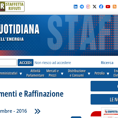
R
STAFFETTA
RIFIUTI
e'
Non riesco ad accedere
Ricerca
Attività
Mercati e
Distribuzione
En
amministrativi
▼
▼
▼
Petrolio
▼
Parlamentare
Prezzi
e Consumi
Ele
enti e Raffinazione
LE 
embre - 2016