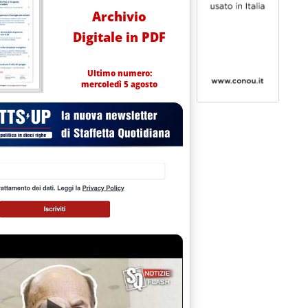
Archivio
Digitale in PDF
Ultimo numero:
mercoledì 5 agosto
o tra i due Paesi, sulla base delle regole Aie
 alle 11.4.
Zelanda “stocca” in Italia'