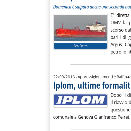
. Sottotitolo: Domenica è salpata anche una seconda na
. Pubblicata lunedì 26 settembre 2016 alle 10.5.
Domenica è salpata anche una seconda nav
E' diretta
OMV la pe
scorso dal
barili di 
Argus Cap
Sea Delta
petrolio li
22/09/2016
- Approvvigionamenti e Raffina
Iplom, ultime formalit
Dopo il d
il riavvio
questione 
comunale a Genova Gianfranco Peiret..