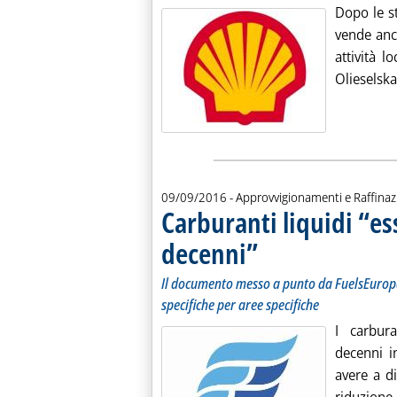
Dopo le st
vende anc
attività l
Olieselska
09/09/2016
- Approvvigionamenti e Raffina
Carburanti liquidi “es
decenni”
. Sottotitolo: Il documento mess
. Pubblicata venerdì 09 settembr
Il documento messo a punto da FuelsEurope
specifiche per aree specifiche
I carbura
decenni i
avere a d