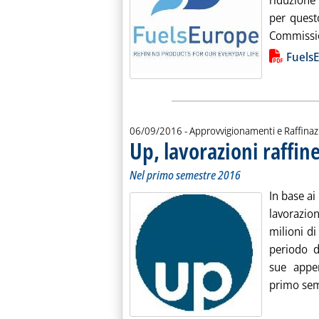
riduzione
per quest
Commissio
Lista allegati PDF alla notiz
Fuels
06/09/2016
- Approvvigionamenti e Raffina
Up, lavorazioni raffine
. Sottotitolo: Nel primo semestre 2016
. Pubblicata martedì 06 settembre 2016 alle 12.30.
Nel primo semestre 2016
In base ai
lavorazio
milioni di
periodo d
sue appen
primo sem