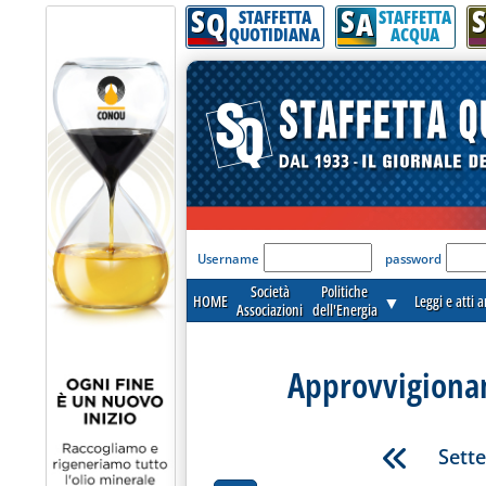
S
S
S
Q
A
STAFFETTA
STAFFETTA
QUOTIDIANA
ACQUA
'Modulo Login per acceder
Username
password
Società
Politiche
HOME
▼
Leggi e atti 
Associazioni
dell'Energia
Approvvigionam
Sett