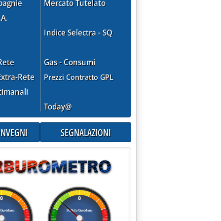
pagnie
Mercato Tutelato
.A.
Indice Selectra - SQ
Rete
Gas - Consumi
xtra-Rete
Prezzi Contratto GPL
timanali
Today@
ggiore su export . '
CONVEGNI
SEGNALAZIONI
eselskab. Completata l'uscita dal downstream nel Paese