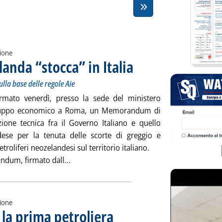
zione
landa “stocca” in Italia
. Sottotitolo: Firmato venerdì l'accord
. Pubblicata lunedì 26 settembre 2016
ulla base delle regole Aie
irmato venerdì, presso la sede del ministero
iluppo economico a Roma, un Memorandum di
zione tecnica fra il Governo Italiano e quello
ese per la tenuta delle scorte di greggio e
etroliferi neozelandesi sul territorio italiano.
Leggi tutta la notizia: 'Scorte oil, la Nuova 
ndum, firmato dall...
zione
e la prima petroliera