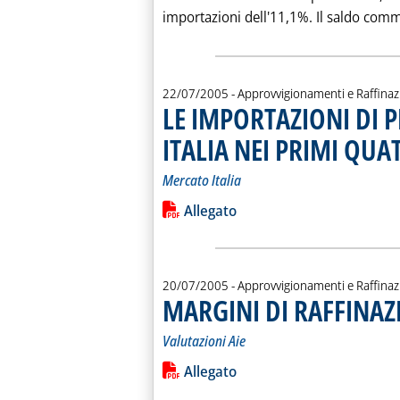
importazioni dell'11,1%. Il saldo commer
22/07/2005
- Approvvigionamenti e Raffina
LE IMPORTAZIONI DI 
ITALIA NEI PRIMI QUA
Mercato Italia
Leggi tutta la notizia: 'LE IMPORT
Lista allegati PDF alla notiz
Allegato
20/07/2005
- Approvvigionamenti e Raffina
MARGINI DI RAFFINAZ
Valutazioni Aie
Leggi tutta la notizia: 'MARGINI D
Lista allegati PDF alla notiz
Allegato