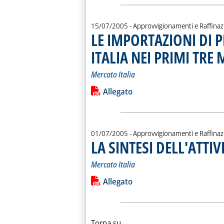
15/07/2005
- Approvvigionamenti e Raffina
LE IMPORTAZIONI DI 
ITALIA NEI PRIMI TRE 
Mercato Italia
Leggi tutta la notizia: 'LE IMPORTA
Lista allegati PDF alla notiz
Allegato
01/07/2005
- Approvvigionamenti e Raffina
LA SINTESI DELL'ATTI
Mercato Italia
Leggi tutta la notizia: 'LA SINTESI 
Lista allegati PDF alla notiz
Allegato
Torna su...