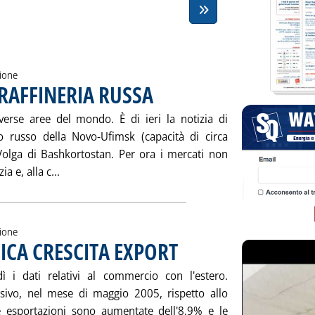
zione
RAFFINERIA RUSSA
. Pubblicata giovedì 28 luglio 2005 alle 15.45.
iverse aree del mondo. È di ieri la notizia di
nto russo della Novo-Ufimsk (capacità di circa
 Volga di Bashkortostan. Per ora i mercati non
Leggi tutta la notizia: 'NUOVO INCIDENTE IN RAF
a e, alla c...
zione
ICA CRESCITA EXPORT
. Pubblicata venerdì 22 luglio 2005 alle 
edì i dati relativi al commercio con l'estero.
sivo, nel mese di maggio 2005, rispetto allo
e esportazioni sono aumentate dell'8,9% e le