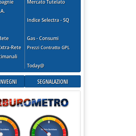
pagnie
Mercato Tutelato
.A.
Indice Selectra - SQ
Rete
Gas - Consumi
xtra-Rete
Prezzi Contratto GPL
'
timanali
Today@
CONVEGNI
SEGNALAZIONI
 2005 alle 16.4.