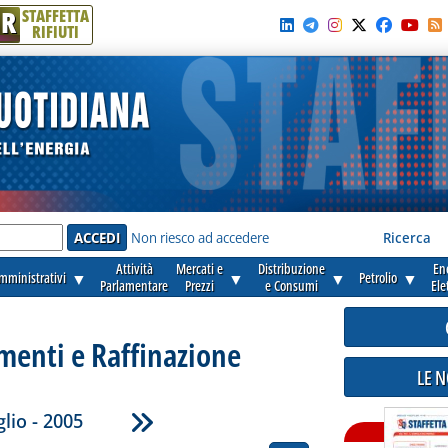
R
STAFFETTA
RIFIUTI
e'
Non riesco ad accedere
Ricerca
Attività
Mercati e
Distribuzione
En
amministrativi
▼
▼
▼
Petrolio
▼
Parlamentare
Prezzi
e Consumi
Ele
enti e Raffinazione
LE 
lio - 2005