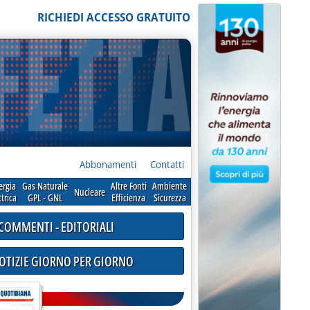
RICHIEDI ACCESSO GRATUITO
Abbonamenti
Contatti
ergia
Gas Naturale
Altre Fonti
Ambiente
Nucleare
ttrica
GPL - GNL
Efficienza
Sicurezza
COMMENTI - EDITORIALI
NOTIZIE GIORNO PER GIORNO