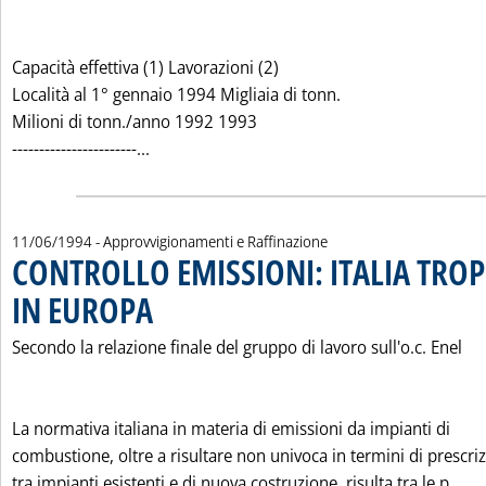
Capacità effettiva (1) Lavorazioni (2)
Località al 1° gennaio 1994 Migliaia di tonn.
Milioni di tonn./anno 1992 1993
Leggi tutta la notizia: 'LA CAPACITA' DE
-----------------------...
11/06/1994
- Approvvigionamenti e Raffinazione
CONTROLLO EMISSIONI: ITALIA TRO
IN EUROPA
. Pubblicata sabato 11 giugno 1994 alle 0.0.
Secondo la relazione finale del gruppo di lavoro sull'o.c. Enel
La normativa italiana in materia di emissioni da impianti di
combustione, oltre a risultare non univoca in termini di prescriz
Le
tra impianti esistenti e di nuova costruzione, risulta tra le p...