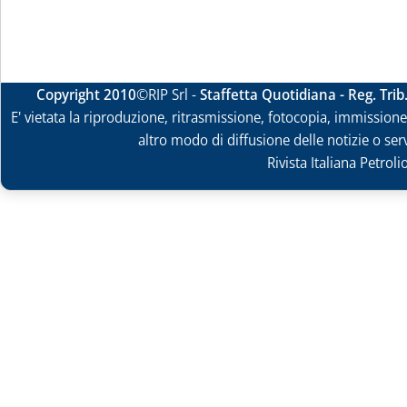
Copyright 2010
©RIP Srl -
Staffetta Quotidiana - Reg. Tri
E' vietata la riproduzione, ritrasmissione, fotocopia, immissione 
altro modo di diffusione delle notizie o ser
Rivista Italiana Petrol