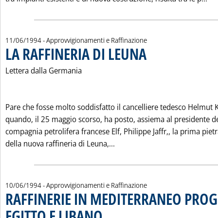
11/06/1994
- Approvvigionamenti e Raffinazione
LA RAFFINERIA DI LEUNA
. Pubblicata sabato 11 giugno 1
Lettera dalla Germania
Pare che fosse molto soddisfatto il cancelliere tedesco Helmut 
quando, il 25 maggio scorso, ha posto, assiema al presidente de
compagnia petrolifera francese Elf, Philippe Jaffr‚, la prima piet
Leggi tutta la notizia: 'LA R
della nuova raffineria di Leuna,...
10/06/1994
- Approvvigionamenti e Raffinazione
RAFFINERIE IN MEDITERRANEO PROGE
EGITTO E LIBANO
. Pubblicata venerdì 10 giugno 1994 alle 0.0.