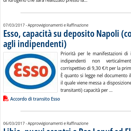
di idrogeno che sarà realizzato presso la...
07/03/2017
- Approvvigionamenti e Raffinazione
Esso, capacità su deposito Napoli (co
agli indipendenti)
. Pubblicata martedì 07 marzo 2017 alle 9.41.
Priorità per le manifestazioni di 
indipendenti non verticalme
corrispettivo di 9,30 €/t per la pri
È quanto si legge nel documento il
il quale viene messa a disposizione 
Leggi tut
transitanti) capacità per ...
Lista allegati PDF alla notizia
Accordo di transito Esso
06/03/2017
- Approvvigionamenti e Raffinazione