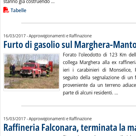
Leggi tutta la notizia: 'L'Aie disegna
stanno già costruendo ...
Lista allegati PDF alla notizia
Tabelle
16/03/2017
- Approvvigionamenti e Raffinazione
Furto di gasolio sul Marghera-Mant
Forato l'oleodotto di 123 Km del
collega Marghera alla ex raffiner
ieri i carabinieri di Monselice, 
seguito della segnalazione di un 
proveniente da un terreno adiac
Leggi tu
parte di alcuni residenti. ...
15/03/2017
- Approvvigionamenti e Raffinazione
Raffineria Falconara, terminata la 