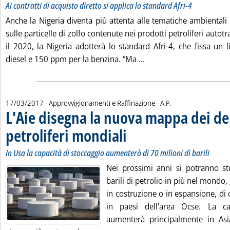
Ai contratti di acquisto diretto si applica lo standard Afri-4
Anche la Nigeria diventa più attenta alle tematiche ambientali 
sulle particelle di zolfo contenute nei prodotti petroliferi autot
il 2020, la Nigeria adotterà lo standard Afri-4, che fissa un 
Leggi tutta la notizia: '
diesel e 150 ppm per la benzina. “Ma ...
di:
17/03/2017
- Approvvigionamenti e Raffinazione -
A.P.
L'Aie disegna la nuova mappa dei de
petroliferi mondiali
. Sottotitolo: In Usa la capacità di stoccag
. Pubblicata venerdì 17 marzo 2017 alle 1
In Usa la capacità di stoccaggio aumenterà di 70 milioni di barili
Nei prossimi anni si potranno st
barili di petrolio in più nel mondo,
in costruzione o in espansione, di c
in paesi dell'area Ocse. La ca
aumenterà principalmente in Asi