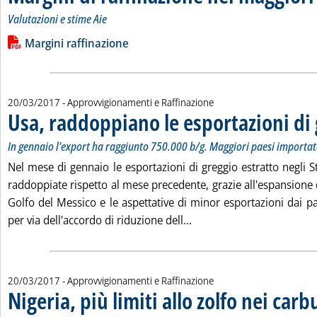
Valutazioni e stime Aie
Leggi tutta la notizia: 'Margini di raffinazione nei maggiori ce
Lista allegati PDF alla notizia
Margini raffinazione
20/03/2017
- Approvvigionamenti e Raffinazione
Usa, raddoppiano le esportazioni di
In gennaio l'export ha raggiunto 750.000 b/g. Maggiori paesi importa
Nel mese di gennaio le esportazioni di greggio estratto negli S
raddoppiate rispetto al mese precedente, grazie all'espansione d
Golfo del Messico e le aspettative di minor esportazioni dai p
Leggi tutta la notizia: '
per via dell'accordo di riduzione dell...
20/03/2017
- Approvvigionamenti e Raffinazione
Nigeria, più limiti allo zolfo nei carb