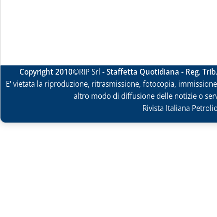
Copyright 2010
©RIP Srl -
Staffetta Quotidiana - Reg. Tri
E' vietata la riproduzione, ritrasmissione, fotocopia, immissione 
altro modo di diffusione delle notizie o ser
Rivista Italiana Petrol