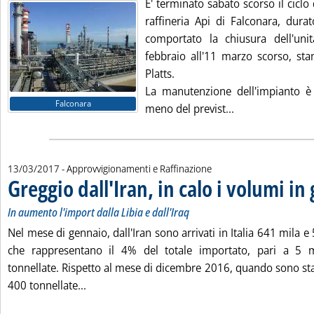
E' terminato sabato scorso il cicl
raffineria Api di Falconara, dura
comportato la chiusura dell'uni
febbraio all'11 marzo scorso, sta
Platts.
La manutenzione dell'impianto è 
Falconara
Leggi tutta la n
meno del previst...
13/03/2017
- Approvvigionamenti e Raffinazione
Greggio dall'Iran, in calo i volumi in
In aumento l'import dalla Libia e dall'Iraq
Nel mese di gennaio, dall'Iran sono arrivati in Italia 641 mila e
che rappresentano il 4% del totale importato, pari a 5 
tonnellate. Rispetto al mese di dicembre 2016, quando sono st
Leggi tutta la notizia: 'Greggio dall'Iran, in c
400 tonnellate...