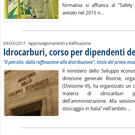
formativa si affianca al "Safet
Leggi tutta la 
avviato nel 2015 n...
09/03/2017
- Approvvigionamenti e Raffinazione
Idrocarburi, corso per dipendenti d
. Sottotitolo: "Il petrolio: dalla raffinazione alla distribuzione", titolo del primo modulo
. Pubblicata giovedì 09 marzo 2017 alle 12.6.
"Il petrolio: dalla raffinazione alla distribuzione", titolo del primo mo
Il ministero dello Sviluppo econom
direzione generale Risorse, orga
(Divisione VI), ha organizzato un 
materia di idrocarburi 
dell'amministrazione. Alla session
Le
stoccaggio in Italia” nell'ambito ...