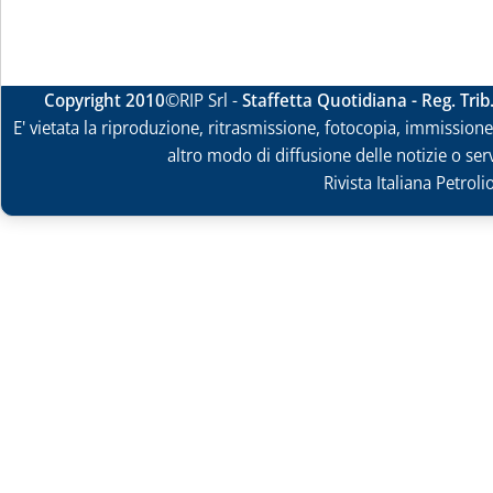
Copyright 2010
©RIP Srl -
Staffetta Quotidiana - Reg. Tri
E' vietata la riproduzione, ritrasmissione, fotocopia, immissione 
altro modo di diffusione delle notizie o ser
Rivista Italiana Petrol