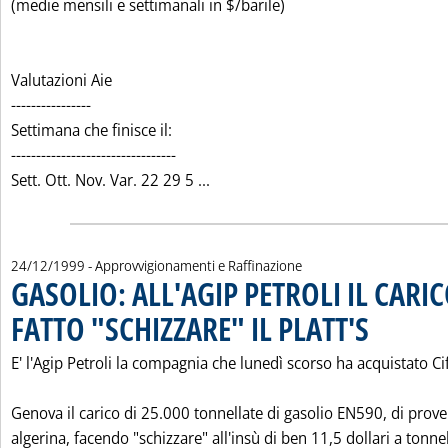
(medie mensili e settimanali in $/barile)
Valutazioni Aie
----------------
Settimana che finisce il:
---------------------------------
Leggi tutta la notizia: 'MARGI
Sett. Ott. Nov. Var. 22 29 5 ...
24/12/1999
- Approvvigionamenti e Raffinazione
GASOLIO: ALL'AGIP PETROLI IL CARI
FATTO "SCHIZZARE" IL PLATT'S
. Pubblicata ven
E' l'Agip Petroli la compagnia che lunedì scorso ha acquistato Ci
Genova il carico di 25.000 tonnellate di gasolio EN590, di prov
algerina, facendo "schizzare" all'insù di ben 11,5 dollari a tonne