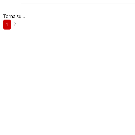
Torna su...
1
2