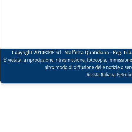
Copyright 2010
©RIP Srl -
Staffetta Quotidiana - Reg. Tri
E' vietata la riproduzione, ritrasmissione, fotocopia, immissione 
altro modo di diffusione delle notizie o ser
Rivista Italiana Petrol