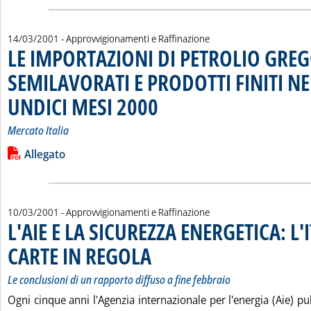
14/03/2001
- Approvvigionamenti e Raffinazione
LE IMPORTAZIONI DI PETROLIO GREG
SEMILAVORATI E PRODOTTI FINITI NE
UNDICI MESI 2000
. Sottotitolo: Mercato Italia
. Pubblicata mercoledì 14 marzo 2001 alle 15.
Mercato Italia
Leggi tutta la notizia: 'LE IMPORTAZIONI DI PETROLIO GRE
Lista allegati PDF alla notizia
Allegato
10/03/2001
- Approvvigionamenti e Raffinazione
L'AIE E LA SICUREZZA ENERGETICA: L'
CARTE IN REGOLA
. Sottotitolo: Le conclusioni di un rapporto diffus
. Pubblicata sabato 10 marzo 2001 alle 15.42.
Le conclusioni di un rapporto diffuso a fine febbraio
Ogni cinque anni l'Agenzia internazionale per l'energia (Aie) p