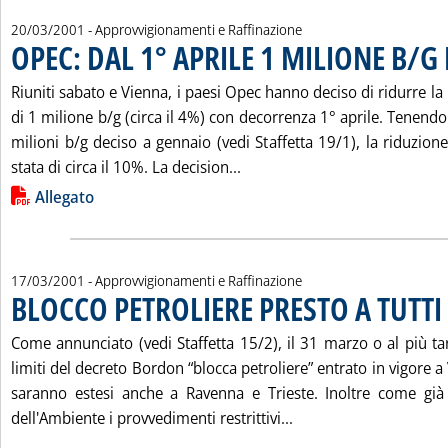
20/03/2001
- Approvvigionamenti e Raffinazione
OPEC: DAL 1° APRILE 1 MILIONE B/G
Riuniti sabato e Vienna, i paesi Opec hanno deciso di ridurre la
di 1 milione b/g (circa il 4%) con decorrenza 1° aprile. Tenendo 
milioni b/g deciso a gennaio (vedi Staffetta 19/1), la riduzione 
Leggi tutta la notizia: 'OPE
stata di circa il 10%. La decision...
Lista allegati PDF alla notizia
Allegato
17/03/2001
- Approvvigionamenti e Raffinazione
BLOCCO PETROLIERE PRESTO A TUTTI 
Come annunciato (vedi Staffetta 15/2), il 31 marzo o al più tard
limiti del decreto Bordon “blocca petroliere” entrato in vigore a
saranno estesi anche a Ravenna e Trieste. Inoltre come già 
Leggi tutta la notizi
dell'Ambiente i provvedimenti restrittivi...