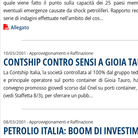
quale viene fatto il punto sulla capacità dei 25 paesi mem
eventuali emergenze causate da shock petroliferi. Rapporto red
Leggi tutta la 
serie di indagini effettuate nell'ambito del cos...
Lista allegati PDF alla notizia
Allegato
10/03/2001
- Approvvigionamenti e Raffinazione
CONTSHIP CONTRO SENSI A GIOIA T
. Pubblicata sabato 10 marzo 2001 alle 15.34.
La Contship Italia, la società controllata al 100% dal gruppo t
e principale operatore sul porto container di Gioia Tauro, ha
convegno promosso giovedì scorso dal Cnel su porti container, i
Leggi tutta la noti
(vedi Staffetta 8/3), per sferrare un pubb...
08/03/2001
- Approvvigionamenti e Raffinazione
PETROLIO ITALIA: BOOM DI INVESTI