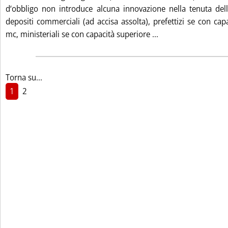
d‘obbligo non introduce alcuna innovazione nella tenuta del
depositi commerciali (ad accisa assolta), prefettizi se con cap
Leggi tutta la no
mc, ministeriali se con capacità superiore ...
Torna su...
1
2