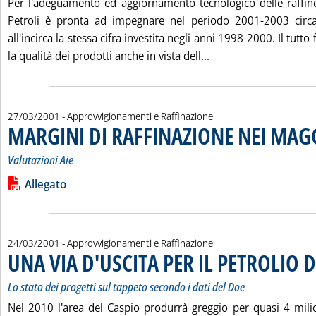
Per l'adeguamento ed aggiornamento tecnologico delle raffine
Petroli è pronta ad impegnare nel periodo 2001-2003 circa 
all'incirca la stessa cifra investita negli anni 1998-2000. Il tutto
Leggi tutta la noti
la qualità dei prodotti anche in vista dell...
27/03/2001
- Approvvigionamenti e Raffinazione
MARGINI DI RAFFINAZIONE NEI MAG
Valutazioni Aie
Leggi tutta la notizia: 'MARGINI DI RAFFINAZIONE NEI MAG
Lista allegati PDF alla notizia
Allegato
24/03/2001
- Approvvigionamenti e Raffinazione
UNA VIA D'USCITA PER IL PETROLIO 
Lo stato dei progetti sul tappeto secondo i dati del Doe
Nel 2010 l'area del Caspio produrrà greggio per quasi 4 milion