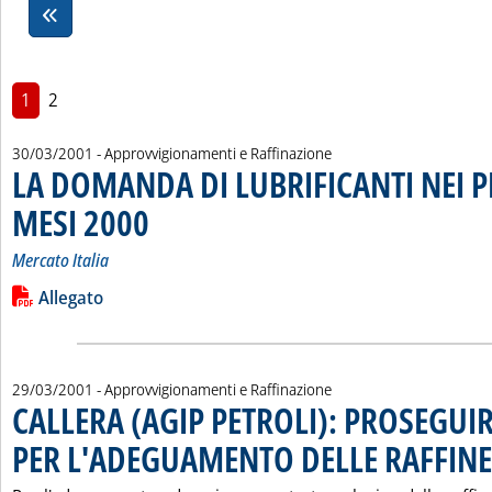
1
2
30/03/2001
- Approvvigionamenti e Raffinazione
LA DOMANDA DI LUBRIFICANTI NEI 
MESI 2000
. Sottotitolo: Mercato Italia
. Pubblicata venerdì 30 marzo 2001 alle 15.23.
Mercato Italia
Leggi tutta la notizia: 'LA DOMANDA DI LUBRIFICANTI NEI 
Lista allegati PDF alla notizia
Allegato
29/03/2001
- Approvvigionamenti e Raffinazione
CALLERA (AGIP PETROLI): PROSEGUI
PER L'ADEGUAMENTO DELLE RAFFINE