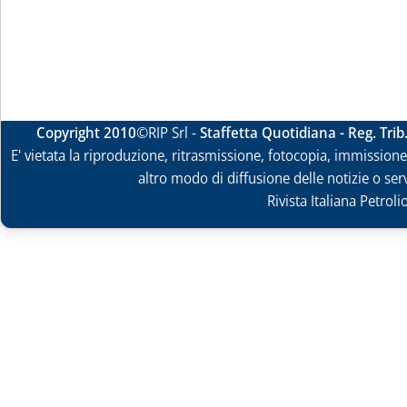
Copyright 2010
©RIP Srl -
Staffetta Quotidiana - Reg. Tri
E' vietata la riproduzione, ritrasmissione, fotocopia, immissione 
altro modo di diffusione delle notizie o ser
Rivista Italiana Petrol