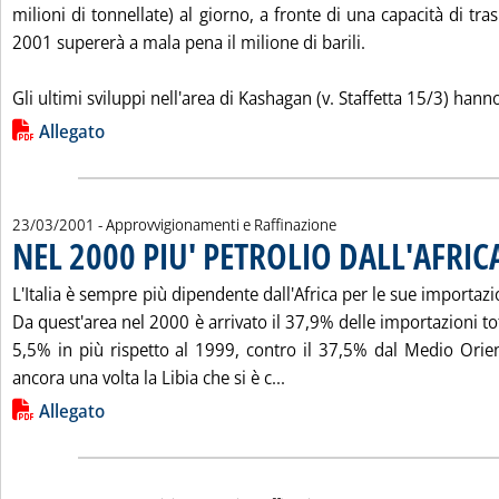
milioni di tonnellate) al giorno, a fronte di una capacità di tra
2001 supererà a mala pena il milione di barili.
Gli ultimi sviluppi nell'area di Kashagan (v. Staffetta 15/3) hanno
Lista allegati PDF alla notizia
Allegato
23/03/2001
- Approvvigionamenti e Raffinazione
NEL 2000 PIU' PETROLIO DALL'AFRIC
L'Italia è sempre più dipendente dall'Africa per le sue importazi
Da quest'area nel 2000 è arrivato il 37,9% delle importazioni tot
5,5% in più rispetto al 1999, contro il 37,5% dal Medio Orien
Leggi tutta la notizia: 'N
ancora una volta la Libia che si è c...
Lista allegati PDF alla notizia
Allegato