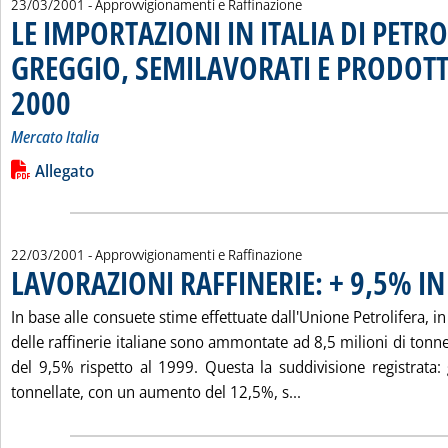
23/03/2001
- Approvvigionamenti e Raffinazione
LE IMPORTAZIONI IN ITALIA DI PETR
GREGGIO, SEMILAVORATI E PRODOTTI
2000
. Sottotitolo: Mercato Italia
. Pubblicata venerdì 23 marzo 2001 alle 15.17.
Mercato Italia
Leggi tutta la notizia: 'LE IMPORTAZIONI IN ITALIA DI PET
Lista allegati PDF alla notizia
Allegato
22/03/2001
- Approvvigionamenti e Raffinazione
LAVORAZIONI RAFFINERIE: + 9,5% I
In base alle consuete stime effettuate dall'Unione Petrolifera, i
delle raffinerie italiane sono ammontate ad 8,5 milioni di ton
del 9,5% rispetto al 1999. Questa la suddivisione registrata: 
Leggi tutta la noti
tonnellate, con un aumento del 12,5%, s...