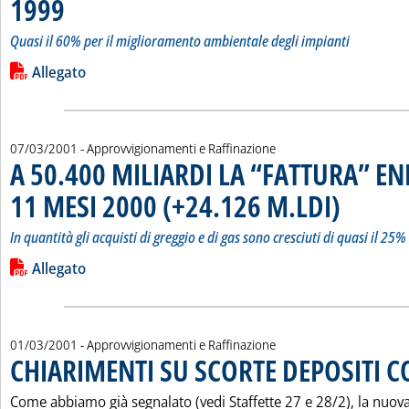
1999
. Sottotitolo: Quasi il 60% per il miglioramento ambientale degli impianti
. Pubblicata giovedì 08 marzo 2001 alle 14.53.
Quasi il 60% per il miglioramento ambientale degli impianti
Leggi tutta la notizia: 'PETROLIO ITALIA: BOOM DI INVESTIM
Lista allegati PDF alla notizia
Allegato
07/03/2001
- Approvvigionamenti e Raffinazione
A 50.400 MILIARDI LA “FATTURA” EN
11 MESI 2000 (+24.126 M.LDI)
. Sottotitolo: I
. Pubblicata me
In quantità gli acquisti di greggio e di gas sono cresciuti di quasi il 25
Leggi tutta la notizia: 'A 50.400 MILIARDI LA “FATTURA” EN
Lista allegati PDF alla notizia
Allegato
01/03/2001
- Approvvigionamenti e Raffinazione
CHIARIMENTI SU SCORTE DEPOSITI 
Come abbiamo già segnalato (vedi Staffette 27 e 28/2), la nuova 