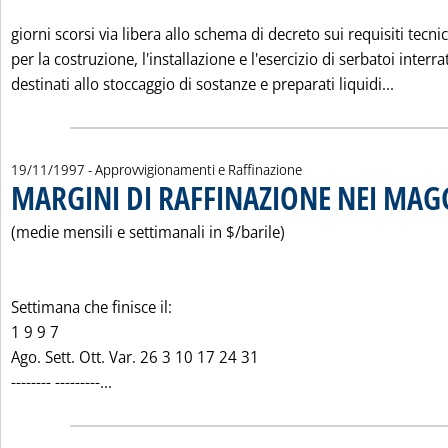
giorni scorsi via libera allo schema di decreto sui requisiti tecnic
per la costruzione, l'installazione e l'esercizio di serbatoi interrat
Leggi t
destinati allo stoccaggio di sostanze e preparati liquidi...
19/11/1997
- Approvvigionamenti e Raffinazione
MARGINI DI RAFFINAZIONE NEI MAG
(medie mensili e settimanali in $/barile)
Settimana che finisce il:
1 9 9 7
Ago. Sett. Ott. Var. 26 3 10 17 24 31
Leggi tutta la notizia: 'MARGINI DI RAFFINA
-------- ---------...