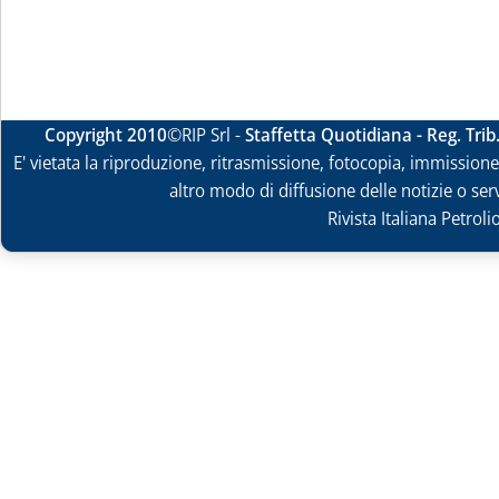
Copyright 2010
©RIP Srl -
Staffetta Quotidiana - Reg. Tri
E' vietata la riproduzione, ritrasmissione, fotocopia, immissione 
altro modo di diffusione delle notizie o ser
Rivista Italiana Petrol