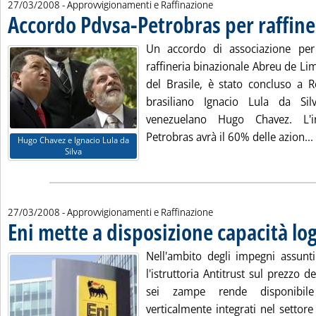
27/03/2008
- Approvvigionamenti e Raffinazione
Accordo Pdvsa-Petrobras per raffine
Un accordo di associazione per 
raffineria binazionale Abreu de Lim
del Brasile, è stato concluso a Re
brasiliano Ignacio Lula da Si
venezuelano Hugo Chavez. L'in
Petrobras avrà il 60% delle azion...
Hugo Chavez e Ignacio Lula da
Silva
27/03/2008
- Approvvigionamenti e Raffinazione
Eni mette a disposizione capacità log
Nell'ambito degli impegni assunti
l'istruttoria Antitrust sul prezzo d
sei zampe rende disponibil
verticalmente integrati nel settor