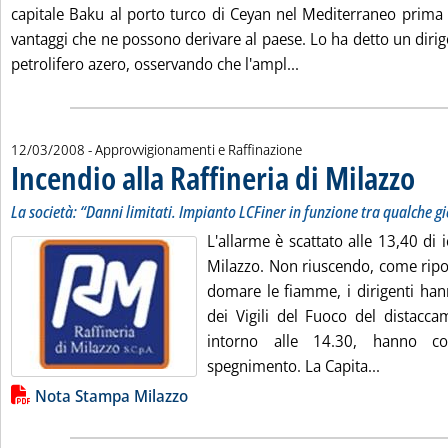
capitale Baku al porto turco di Ceyan nel Mediterraneo prima 
vantaggi che ne possono derivare al paese. Lo ha detto un dirige
Leggi tutta la notiz
petrolifero azero, osservando che l'ampl...
12/03/2008
- Approvvigionamenti e Raffinazione
Incendio alla Raffineria di Milazzo
. Sotto
. Pubb
La società: “Danni limitati. Impianto LCFiner in funzione tra qualche g
L'allarme è scattato alle 13,40 di i
Milazzo. Non riuscendo, come ripor
domare le fiamme, i dirigenti hann
dei Vigili del Fuoco del distacca
intorno alle 14.30, hanno co
Leggi tutt
spegnimento. La Capita...
Lista allegati PDF alla notizia
Nota Stampa Milazzo