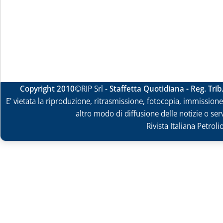
Copyright 2010
©RIP Srl -
Staffetta Quotidiana - Reg. Tri
E' vietata la riproduzione, ritrasmissione, fotocopia, immissione 
altro modo di diffusione delle notizie o ser
Rivista Italiana Petrol