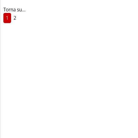
Torna su...
1
2