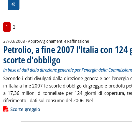
1
2
27/03/2008
- Approvvigionamenti e Raffinazione
Petrolio, a fine 2007 l'Italia con 124 
scorte d'obbligo
. Sottotitolo: In base ai dati della direzione gener
. Pubblicata giovedì 27 marzo 2008 alle 15.30.
In base ai dati della direzione generale per l'energia della Commission
Secondo i dati divulgati dalla direzione generale per l'energi
in Italia a fine 2007 le scorte d'obbligo di greggio e prodotti 
a 17,36 milioni di tonnellate per 124 giorni di copertura, 
Leggi tutta la no
riferimento i dati sul consumo del 2006. Nel ...
Lista allegati PDF alla notizia
Scorte greggio