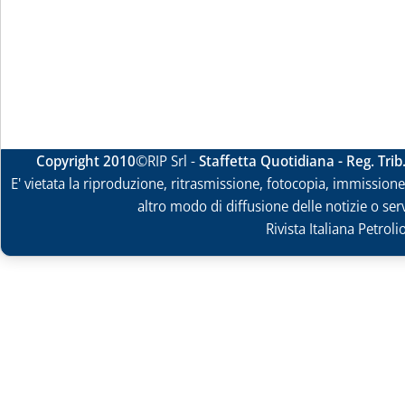
Copyright 2010
©RIP Srl -
Staffetta Quotidiana - Reg. Tri
E' vietata la riproduzione, ritrasmissione, fotocopia, immissione 
altro modo di diffusione delle notizie o ser
Rivista Italiana Petrol