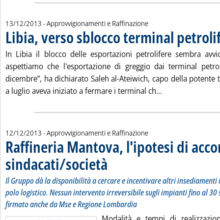
13/12/2013
- Approvvigionamenti e Raffinazione
Libia, verso sblocco terminal petroli
In Libia il blocco delle esportazioni petrolifere sembra avvic
aspettiamo che l'esportazione di greggio dai terminal petro
dicembre”, ha dichiarato Saleh al-Ateiwich, capo della potente
Leggi tutta la not
a luglio aveva iniziato a fermare i terminal ch...
12/12/2013
- Approvvigionamenti e Raffinazione
Raffineria Mantova, l'ipotesi di acc
sindacati/società
. Sottotitolo: Il Gruppo dà la disponibilità a ce
. Pubblicata giovedì 12 dicembre 2013 alle 11.4
Il Gruppo dà la disponibilità a cercare e incentivare altri insediamenti 
polo logistico. Nessun intervento irreversibile sugli impianti fino al 30
firmato anche da Mse e Regione Lombardia
Modalità e tempi di realizzazion