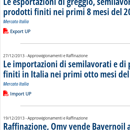
Le esportazioni di greggio, semilavor
prodotti finiti nei primi 8 mesi del 
Mercato Italia
Leggi tutta la notizia: 'Le esportazioni di greggio, semilavorati
Lista allegati PDF alla notizia
Export UP
27/12/2013
- Approvvigionamenti e Raffinazione
Le importazioni di semilavorati e di 
finiti in Italia nei primi otto mesi de
Mercato Italia
Leggi tutta la notizia: 'Le importazioni di semilavorati e di pro
Lista allegati PDF alla notizia
Import UP
19/12/2013
- Approvvigionamenti e Raffinazione
Raffinazione, Omv vende Bayernoil a