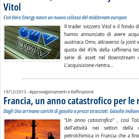
Vitol
. Sottotitolo: Con Varo Energy nasce un nuovo colosso del midstream europeo
. Pubblicata giovedì 19 dicembre 2013 alle 15.51.
Con Varo Energy nasce un nuovo colosso del midstream europeo
Il trader svizzero Vitol e il fondo d
hanno annunciato di avere acqui
austriaca Omv, attraverso la joint 
quota del 45% della raffineria te
serie di asset nel downstream
Leggi tutta 
L'acquisizione rientra...
19/12/2013
- Approvvigionamenti e Raffinazione
Francia, un anno catastrofico per le 
Dagli Usa arrivano carichi di gasolio a prezzi stracciati. Gasolio indi
“Un anno catastrofico”
, così Tot
dell'attività nei settori della
petrolchimica in Francia che a fi