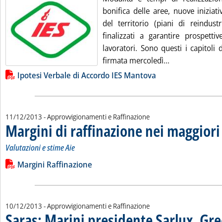
bonifica delle aree, nuove iniziat
del territorio (piani di reindustr
finalizzati a garantire prospetti
lavoratori. Sono questi i capitoli
Leggi tutta la 
firmata mercoledì...
Lista allegati PDF alla notizia
Ipotesi Verbale di Accordo IES Mantova
11/12/2013
- Approvvigionamenti e Raffinazione
Margini di raffinazione nei maggiori
Valutazioni e stime Aie
Leggi tutta la notizia: 'Margini di raffinazione nei maggiori cen
Lista allegati PDF alla notizia
Margini Raffinazione
10/12/2013
- Approvvigionamenti e Raffinazione
Saras: Marini presidente Sarlux, Gre