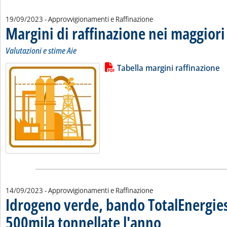
19/09/2023
- Approvvigionamenti e Raffinazione
Margini di raffinazione nei maggiori
Valutazioni e stime Aie
Lista allegati PDF alla notizia
Leggi tutta la notizia: 'Margini di
Tabella margini raffinazione
14/09/2023
- Approvvigionamenti e Raffinazione
Idrogeno verde, bando TotalEnergie
500mila tonnellate l'anno
. Sottotitolo: Fino al 2030,
. Pubblicata giovedì 14 set