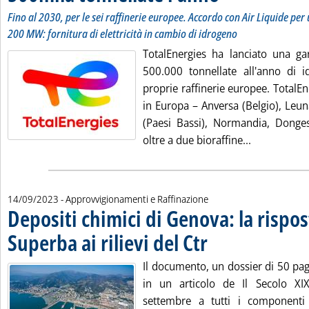
Fino al 2030, per le sei raffinerie europee. Accordo con Air Liquide per 
200 MW: fornitura di elettricità in cambio di idrogeno
TotalEnergies ha lanciato una gar
500.000 tonnellate all'anno di 
proprie raffinerie europee. TotalEne
in Europa – Anversa (Belgio), Leu
(Paesi Bassi), Normandia, Donges
Leggi tutta
oltre a due bioraffine...
14/09/2023
- Approvvigionamenti e Raffinazione
Depositi chimici di Genova: la rispos
Superba ai rilievi del Ctr
. Pubblicata giovedì 14 settem
Il documento, un dossier di 50 pag
in un articolo de Il Secolo XIX
settembre a tutti i componenti 