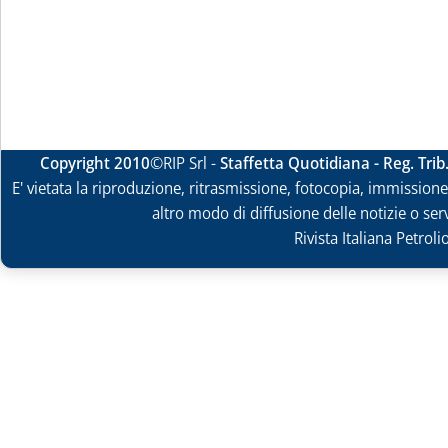
Copyright 2010
©RIP Srl -
Staffetta Quotidiana - Reg. Tri
E' vietata la riproduzione, ritrasmissione, fotocopia, immissione 
altro modo di diffusione delle notizie o ser
Rivista Italiana Petrol