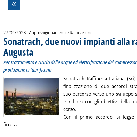
27/09/2023
- Approvvigionamenti e Raffinazione
Sonatrach, due nuovi impianti alla ra
Augusta
. Sottotitolo: Per trattamento e riciclo delle acque ed elettrificazione d
. Pubblicata mercoledì 27 settembre 2023 alle 14.14.
Per trattamento e riciclo delle acque ed elettrificazione del compressor
produzione di lubrificanti
Sonatrach Raffineria Italiana (Sri
finalizzazione di due accordi stra
suo percorso verso uno sviluppo s
e in linea con gli obiettivi della t
corso.
Con il primo accordo, si legge 
Leggi tutta la notizia: 'Sonatrach, due nuovi impianti
finalizz...