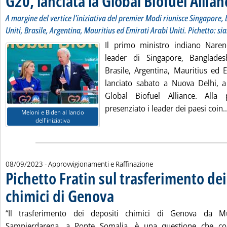
G20, lanciata la Global Biofuel Allian
A margine del vertice l'iniziativa del premier Modi riunisce Singapore, 
Uniti, Brasile, Argentina, Mauritius ed Emirati Arabi Uniti. Pichetto: si
Il primo ministro indiano Nare
leader di Singapore, Bangladesh,
Brasile, Argentina, Mauritius ed E
lanciato sabato a Nuova Delhi, 
Global Biofuel Alliance. Alla
presenziato i leader dei paesi coin..
Meloni e Biden al lancio
dell'iniziativa
08/09/2023
- Approvvigionamenti e Raffinazione
Pichetto Fratin sul trasferimento dei
chimici di Genova
. Pubblicata venerdì 08 settembre 2023 alle 14
“Il trasferimento dei depositi chimici di Genova da M
Sampierdarena, a Ponte Somalia, è una questione che co