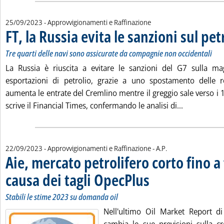
25/09/2023
- Approvvigionamenti e Raffinazione
FT, la Russia evita le sanzioni sul pet
Tre quarti delle navi sono assicurate da compagnie non occidentali
La Russia è riuscita a evitare le sanzioni del G7 sulla ma
esportazioni di petrolio, grazie a uno spostamento delle 
aumenta le entrate del Cremlino mentre il greggio sale verso i 10
Leggi tutta 
scrive il Financial Times, confermando le analisi di...
di:
22/09/2023
- Approvvigionamenti e Raffinazione -
A.P.
Aie, mercato petrolifero corto fino a
causa dei tagli OpecPlus
. Sottotitolo: Stabili le stime 
. Pubblicata venerdì 22 settem
Stabili le stime 2023 su domanda oil
Nell'ultimo Oil Market Report di