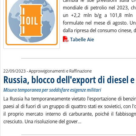
cambia le sue previsioni sulla c
mondiale di petrolio nel 2023, c
un +2,2 mln b/g a 101,8 mln b
formulate nel mese di agosto. U
dalla ripresa del consumo cinese, di
Lista allegati PDF alla notizia
Tabelle Aie
22/09/2023
- Approvvigionamenti e Raffinazione
Russia, blocco dell'export di diesel 
Misura temporanea per soddisfare esigenze militari
La Russia ha temporaneamente vietato l'esportazione di benzina
paesi al di fuori di un gruppo di quattro stati ex sovietici, con l'
il proprio mercato interno di carburante, poiché il fabbisogn
Leggi tutta la notizia: 'R
cresciuto. Una risoluzione del gover...