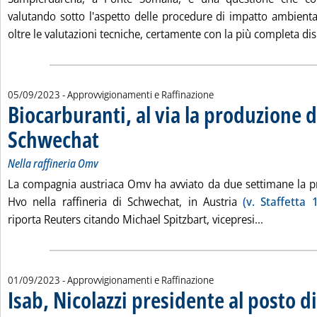
valutando sotto l'aspetto delle procedure di impatto ambien
oltre le valutazioni tecniche, certamente con la più completa dis
05/09/2023
- Approvvigionamenti e Raffinazione
Biocarburanti, al via la produzione d
Schwechat
. Sottotitolo: Nella raffineria Omv
. Pubblicata martedì 05 settembre 2023 alle 11.9.
Nella raffineria Omv
La compagnia austriaca Omv ha avviato da due settimane la p
Hvo nella raffineria di Schwechat, in Austria
(v. Staffetta 
Leggi tutta
riporta Reuters citando Michael Spitzbart, vicepresi...
01/09/2023
- Approvvigionamenti e Raffinazione
Isab, Nicolazzi presidente al posto di