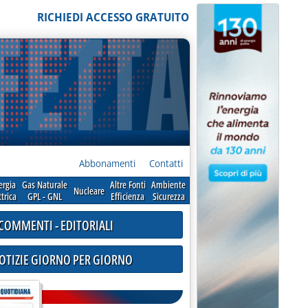
RICHIEDI ACCESSO GRATUITO
Abbonamenti
Contatti
ergia
Gas Naturale
Altre Fonti
Ambiente
Nucleare
ttrica
GPL - GNL
Efficienza
Sicurezza
COMMENTI - EDITORIALI
NOTIZIE GIORNO PER GIORNO