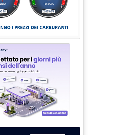
calo grazie all'euro'
y'
e 15.17.