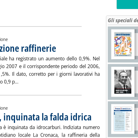
i di greggio, semilavorati e prodotti finiti in Italia nei primi qu
ia
Gli speciali d
zione
zione raffinerie
. Pubblicata martedì 10 luglio 2007 alle 15.16.
ale ha registrato un aumento dello 0,9%. Nel
gio 2007 e il corrispondente periodo del 2006,
1,5%. Il dato, corretto per i giorni lavorativi ha
Leggi tutta la notizia: 'Istat, in ripresa produzione raff
 0,9 p...
zione
 inquinata la falda idrica
. Pubblicata lunedì 09 luglio 20
na è inquinata da idrocarburi. Indiziata numero
tidiano locale La Cronaca, la raffineria della