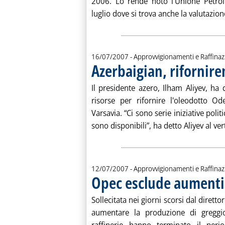
2006. Lo rende noto l'Unione Petrolif
luglio dove si trova anche la valutazione
16/07/2007
- Approvvigionamenti e Raffina
Azerbaigian, riforni
Il presidente azero, Ilham Aliyev, ha 
risorse per rifornire l'oleodotto O
Varsavia. “Ci sono serie iniziative polit
sono disponibili”, ha detto Aliyev al vert
12/07/2007
- Approvvigionamenti e Raffina
Opec esclude aumenti
Sollecitata nei giorni scorsi dal diretto
aumentare la produzione di greggio