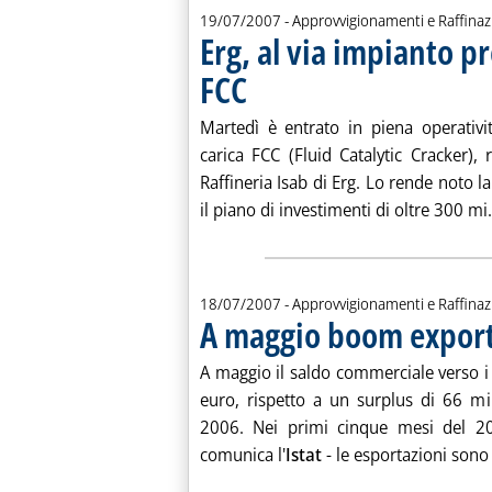
19/07/2007
- Approvvigionamenti e Raffina
Erg, al via impianto p
FCC
. Pubblicata giovedì 19 luglio 2007 alle 15.14.
Martedì è entrato in piena operativi
carica FCC (Fluid Catalytic Cracker), 
Raffineria Isab di Erg. Lo rende noto la
il piano di investimenti di oltre 300 mi.
18/07/2007
- Approvvigionamenti e Raffina
A maggio boom export 
A maggio il saldo commerciale verso i 
euro, rispetto a un surplus di 66 mi
2006. Nei primi cinque mesi del 20
comunica l'
Istat
- le esportazioni sono 