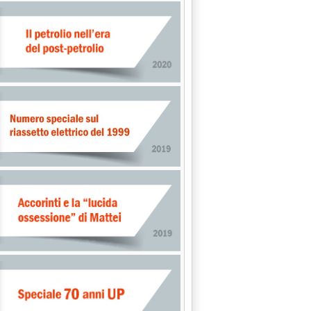
uinata la falda idrica'