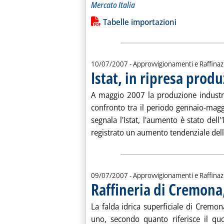
Mercato Italia
Leggi tutta la notizia: 'Le importazion
Lista allegati PDF alla notiz
Tabelle importazioni
10/07/2007
- Approvvigionamenti e Raffina
Istat, in ripresa produ
A maggio 2007 la produzione industri
confronto tra il periodo gennaio-mag
segnala l'Istat, l'aumento è stato dell'
registrato un aumento tendenziale dello
09/07/2007
- Approvvigionamenti e Raffina
Raffineria di Cremona,
La falda idrica superficiale di Cremo
uno, secondo quanto riferisce il quo