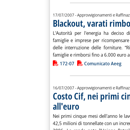
17/07/2007
- Approvvigionamenti e Raffina
Blackout, varati rimbo
L'Autorità per l'energia ha deciso d
famiglie e imprese per ricompensare g
delle interruzione delle forniture. 
famiglie e rimborsi fino a 6.000 euro a
Lista allegati PDF alla notiz
172-07
Comunicato Aeeg
16/07/2007
- Approvvigionamenti e Raffina
Costo Cif, nei primi ci
all'euro
. Pubblicata lunedì 16 luglio 2007 al
Nei primi cinque mesi dell'anno le lavo
42,5 milioni di tonnellate con un incr