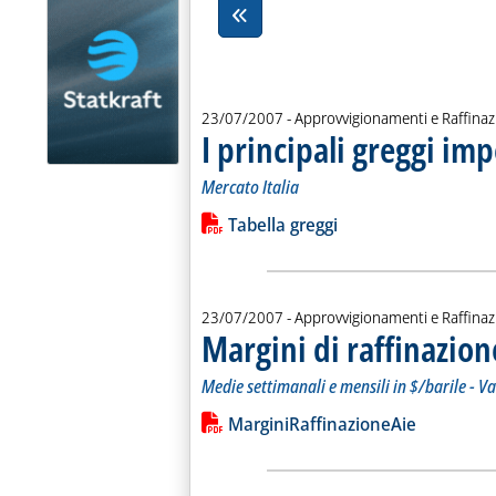
23/07/2007
- Approvvigionamenti e Raffina
I principali greggi imp
Mercato Italia
Leggi tutta la notizia: 'I principali gr
Lista allegati PDF alla notiz
Tabella greggi
23/07/2007
- Approvvigionamenti e Raffina
Margini di raffinazion
Medie settimanali e mensili in $/barile - Va
Leggi tutta la notizia: 'Margini di raf
Lista allegati PDF alla notiz
MarginiRaffinazioneAie