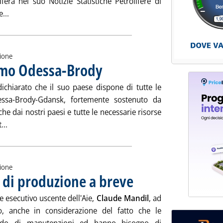
era nel suo Notizie Statistiche Petrolifere di
Leggi tutta la notizia: 'Costo Cif, nei primi cinque mesi forte 
...
zione
remo Odessa-Brody
. Pubblicata lunedì 16 luglio 2007 alle 14.59.
dichiarato che il suo paese dispone di tutte le
dessa-Brody-Gdansk, fortemente sostenuto da
iche dai nostri paesi e tutte le necessarie risorse
Leggi tutta la notizia: 'Azerbaigian, riforniremo Odessa-Brod
...
zione
 di produzione a breve
. Pubblicata giovedì 12 luglio 2007 all
re esecutivo uscente dell'Aie,
Claude Mandil
, ad
, anche in considerazione del fatto che le