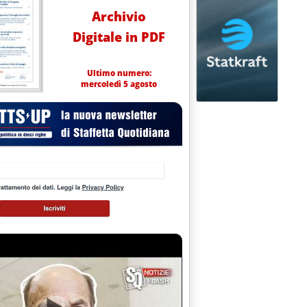
Archivio
Digitale in PDF
Ultimo numero:
mercoledì 5 agosto
e 14.52.
 $/barile - Valutazioni e stime Aie -
0.