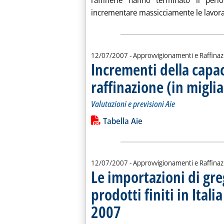
raffinerie hanno terminato il pe
incrementare massicciamente le lavoraz
12/07/2007
- Approvvigionamenti e Raffina
Incrementi della capa
raffinazione (in miglia
Valutazioni e previsioni Aie
Leggi tutta la notizia: 'Incrementi del
Lista allegati PDF alla notiz
Tabella Aie
12/07/2007
- Approvvigionamenti e Raffina
Le importazioni di gre
prodotti finiti in Ital
2007
. Sottotitolo: Mercato Italia
. Pubblicata giovedì 12 luglio 2007 alle 14.