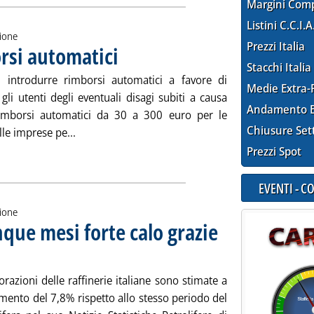
Margini Com
Listini C.C.I.A
zione
Prezzi Italia
rsi automatici
. Pubblicata martedì 17 luglio 2007 alle 15.48.
Stacchi Italia
i introdurre rimborsi automatici a favore di
Medie Extra-
li utenti degli eventuali disagi subiti a causa
Andamento E
“Rimborsi automatici da 30 a 300 euro per le
Chiusure Set
Leggi tutta la notizia: 'Blackout, varati rimbors
lle imprese pe...
ia
Prezzi Spot
EVENTI - 
zione
nque mesi forte calo grazie
le 15.31.
razioni delle raffinerie italiane sono stimate a
emento del 7,8% rispetto allo stesso periodo del