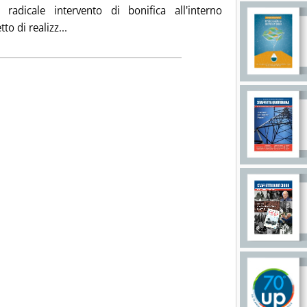
radicale intervento di bonifica all'interno
Leggi tutta la notizia: 'Raffineria di Cremona, inq
to di realizz...