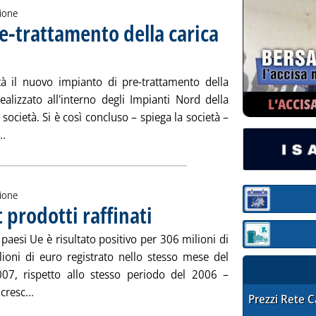
zione
re-trattamento della carica
tà il nuovo impianto di pre-trattamento della
realizzato all'interno degli Impianti Nord della
L’ACCIS
 società. Si è così concluso – spiega la società –
Leggi tutta la notizia: 'Erg, al via impianto pre-trattamento de
..
zione
Sezione:
prodotti raffinati
. Pubblicata mercoledì 18 luglio 2007 alle 15.46.
paesi Ue è risultato positivo per 306 milioni di
Sezione: quotaz
lioni di euro registrato nello stesso mese del
07, rispetto allo stesso periodo del 2006 –
Leggi tutta la notizia: 'A maggio boom export prodotti ra
cresc...
STAFFETTA PRE
Prezzi Rete 