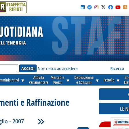
R
STAFFETTA
RIFIUTI
e'
Non riesco ad accedere
Ricerca
Attività
Mercati e
Distribuzione
En
amministrativi
▼
▼
▼
Petrolio
▼
Parlamentare
Prezzi
e Consumi
Ele
enti e Raffinazione
LE 
lio - 2007