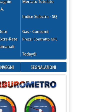
pagnie
Mercato Tutelato
.A.
Indice Selectra - SQ
Rete
Gas - Consumi
xtra-Rete
Prezzi Contratto GPL
timanali
i automatici'
Today@
CONVEGNI
SEGNALAZIONI