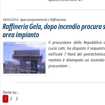
18/03/2014
- Approvvigionamenti e Raffinazione
Raffineria Gela, dopo incendio procura 
area impianto
. Pubblicata martedì 18 marzo 2014 alle 14.46.
Il procuratore della Repubblica d
Lucia Lotti, ha disposto il sequestr
nell'isola 7 Nord del petrolchimic
mattina è divampato un incendi
Leggi tutta la notizi
procuratore ...
Torna su...
1
2
3