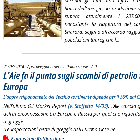
Secondo gli ultimi dati diffusi il
libico dell'energia, la produzione d
supera attualmente i 237.000
nonostante la riapertura del ca
Sharara, seguita all'accordo raggi
Leggi tut
popolazioni tuareg che l...
di:
21/03/2014
- Approvvigionamenti e Raffinazione -
A.P.
L'Aie fa il punto sugli scambi di petrolio
Europa
. Sottotitolo: L'approvvigionamento del Vecchio continente dipende per il 36% dal Cre
. Pubblicata venerdì 21 marzo 2014 alle 15.37.
L'approvvigionamento del Vecchio continente dipende per il 36% dal 
Nell'ultimo Oil Market Report
(v. Staffetta 14/03)
, l'Aie calcola
dell'interconnessione tra Europa e Russia per quel che riguard
di greggio.
Leggi tutt
“Le importazioni nette di greggio dell'Europa Ocse ne...
Lista allegati PDF alla notizia
Espansione Raffinazione