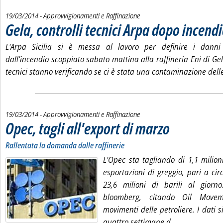
19/03/2014
- Approvvigionamenti e Raffinazione
Gela, controlli tecnici Arpa dopo incend
L'Arpa Sicilia si è messa al lavoro per definire i danni 
dall'incendio scoppiato sabato mattina alla raffineria Eni di Ge
tecnici stanno verificando se ci è stata una contaminazione dell
19/03/2014
- Approvvigionamenti e Raffinazione
Opec, tagli all'export di marzo
. Sottotitolo: Rallentata 
. Pubblicata mercoledì 19
Rallentata la domanda dalle raffinerie
L'Opec sta tagliando di 1,1 milioni
esportazioni di greggio, pari a circ
23,6 milioni di barili al giorno
bloomberg, citando Oil Movem
movimenti delle petroliere. I dati s
Leggi tutta la
quattro settimane d...