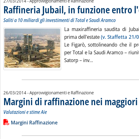
27/03/2014
- Approvvigionamenti e Raffinazione
Raffineria Jubail, in funzione entro l
Saliti a 10 miliardi gli investimenti di Total e Saudi Aramco
La maxiraffineria saudita di Juba
prima dell'estate
(v. Staffetta 21/
Le Figarò, sottolineando che il p
per Total e la Saudi Aramco – riunit
Leggi tutta la notizia
Satorp – inv...
26/03/2014
- Approvvigionamenti e Raffinazione
Margini di raffinazione nei maggiori
Valutazioni e stime Aie
Leggi tutta la notizia: 'Margini di raffinazione nei maggiori ce
Lista allegati PDF alla notizia
Margini Raffinazione