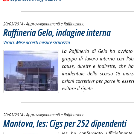
20/03/2014
- Approvvigionamenti e Raffinazione
Raffineria Gela, indagine interna
. Sottotitolo: Vica
. Pubblicata giove
Vicari: Mise accerti misure sicurezza
La Raffineria di Gela ha avviato 
gruppo di lavoro interno con l'ob
cause, dirette e indirette, che h
incidentale dello scorso 15 marz
azioni correttive per porre in essere
Leggi tutta la noti
evitare il ripete...
20/03/2014
- Approvvigionamenti e Raffinazione
Mantova, Ies: Cigs per 252 dipendenti
. Pubb
Ies ha confermato ufficialmente 