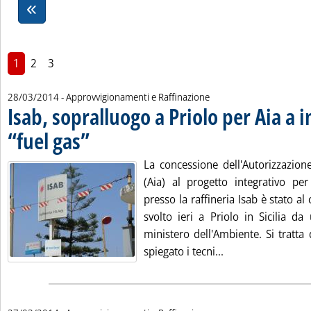
1
2
3
28/03/2014
- Approvvigionamenti e Raffinazione
Isab, sopralluogo a Priolo per Aia a 
“fuel gas”
. Pubblicata venerdì 28 marzo 2014 alle 11.53.
La concessione dell'Autorizzazion
(Aia) al progetto integrativo per
presso la raffineria Isab è stato al
svolto ieri a Priolo in Sicilia d
ministero dell'Ambiente. Si tratta
Leggi tutta la not
spiegato i tecni...