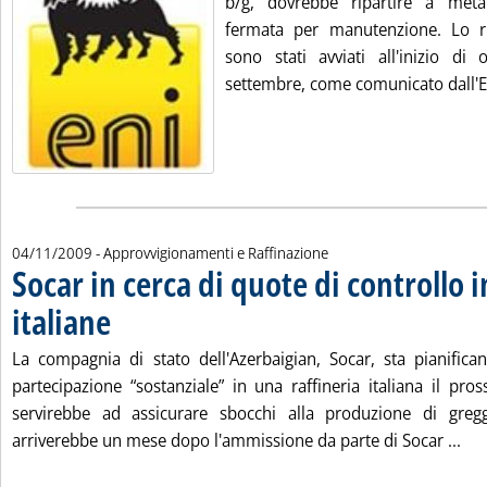
b/g, dovrebbe ripartire a me
fermata per manutenzione. Lo 
sono stati avviati all'inizio di
settembre, come comunicato dall'En
04/11/2009
- Approvvigionamenti e Raffinazione
Socar in cerca di quote di controllo i
italiane
. Pubblicata mercoledì 04 novembre 2009 alle 17.10.
La compagnia di stato dell'Azerbaigian, Socar, sta pianific
partecipazione “sostanziale” in una raffineria italiana il p
servirebbe ad assicurare sbocchi alla produzione di gregg
Leg
arriverebbe un mese dopo l'ammissione da parte di Socar ...