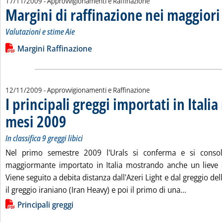
17/11/2009
- Approvvigionamenti e Raffinazione
Margini di raffinazione nei maggiori
Valutazioni e stime Aie
Leggi tutta la notizia: 'Margini di raffinazione nei maggiori ce
Lista allegati PDF alla notizia
Margini Raffinazione
12/11/2009
- Approvvigionamenti e Raffinazione
I principali greggi importati in Italia
mesi 2009
. Sottotitolo: In classifica 9 greggi libici
. Pubblicata giovedì 12 novembre 2009 alle 15.3.
In classifica 9 greggi libici
Nel primo semestre 2009 l'Urals si conferma e si consol
maggiormante importato in Italia mostrando anche un lieve
Viene seguito a debita distanza dall'Azeri Light e dal greggio del
Leggi tutta
il greggio iraniano (Iran Heavy) e poi il primo di una...
Lista allegati PDF alla notizia
Principali greggi