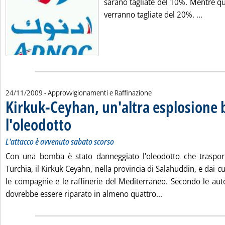
sarano tagliate del 10%. Mentre q
Leggi 
verranno tagliate del 20%. ...
24/11/2009
- Approvvigionamenti e Raffinazione
Kirkuk-Ceyhan, un'altra esplosione 
l'oleodotto
. Sottotitolo: L'attacco è avvenuto sabato scorso
. Pubblicata martedì 24 novembre 2009 alle 18.1.
L'attacco è avvenuto sabato scorso
Con una bomba è stato danneggiato l'oleodotto che trasporta
Turchia, il Kirkuk Ceyahn, nella provincia di Salahuddin, e dai c
le compagnie e le raffinerie del Mediterraneo. Secondo le autor
Leggi tutta la not
dovrebbe essere riparato in almeno quattro...