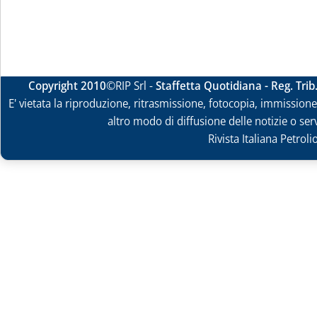
Copyright 2010
©RIP Srl -
Staffetta Quotidiana - Reg. Tri
E' vietata la riproduzione, ritrasmissione, fotocopia, immissione 
altro modo di diffusione delle notizie o ser
Rivista Italiana Petrol