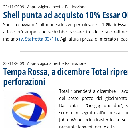
23/11/2009
- Approvvigionamenti e Raffinazione
Shell punta ad acquisto 10% Essar Oi
Shell ha avviato “colloqui esclusivi” per rilevare il 10% di Ess
affare più ampio che vedrebbe passare tre delle sue raffine
indiano
(v. Staffetta 03/11)
. Agli attuali prezzi di mercato il pac
23/11/2009
- Approvvigionamenti e Raffinazione
Tempa Rossa, a dicembre Total ripr
perforazioni
. Pubblicata lunedì 23 novembre 2009 alle 10.32.
Total riprenderà a dicembre i lavo
del sesto pozzo del giaciment
Basilicata, il 'Gorgoglione due', 
scorso in seguito all'inchiesta 
John Woodcock (trasferito a se
Legg
presunte tangenti per le attivi...