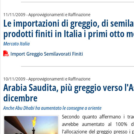
11/11/2009
- Approvvigionamenti e Raffinazione
Le importazioni di greggio, di semila
prodotti finiti in Italia i primi otto 
Mercato Italia
Leggi tutta la notizia: 'Le importazioni di greggio, di semilavora
Lista allegati PDF alla notizia
Import Greggio Semilavorati Finiti
10/11/2009
- Approvvigionamenti e Raffinazione
Arabia Saudita, più greggio verso l'A
dicembre
. Sottotitolo: Anche Abu Dhabi ha aumentato le consegne a oriente
. Pubblicata martedì 10 novembre 2009 alle 17.27.
Anche Abu Dhabi ha aumentato le consegne a oriente
Secondo quanto affermano i tra
avrebbe aumentato al 100% dei
l'allocazione del greggio presso i pr