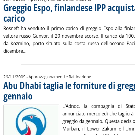
Greggio Espo, finlandese IPP acquis
carico
. Pubblicata lunedì 30 novembre 2009 alle 15.58.
Rosneft ha venduto il primo carico di greggio Espo alla finlan
vettore russo Gunvor, il 20 novembre scorso. Il carico da 100.
da Kozmino, porto situato sulla costa russa dell'oceano Pacif
Leggi tutta la notizia: 'Greggio Espo, finlandese IP
dicembre...
26/11/2009
- Approvvigionamenti e Raffinazione
Abu Dhabi taglia le forniture di greg
gennaio
. Pubblicata giovedì 26 novembre 2009 alle 12.36.
L'Adnoc, la compagnia di Sta
annunciato mercoledì che taglierà 
greggio da gennaio. Questa decisio
Murban, il Lower Zakum e l'Umm 