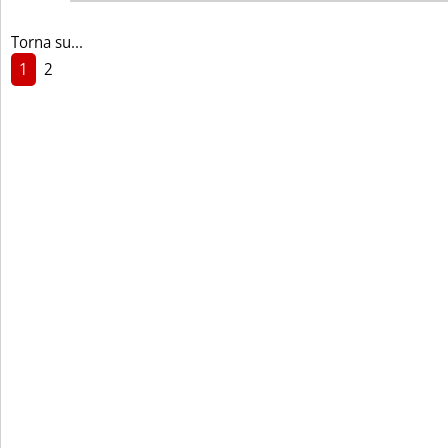
Torna su...
1
2