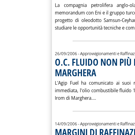
La compagnia petrolifera anglo-o
memorandum con Eni e il gruppo turco 
progetto di oleodotto Samsun-Ceyhan
studiare le opportunità tecniche e comme
26/09/2006
- Approvvigionamenti e Raffina
O.C. FLUIDO NON PIÙ 
MARGHERA
. Pubblicata martedì 26 se
L'Agip Fuel ha comunicato ai suoi r
immediata, l'olio combustibile fluido 
Leggi tutta la n
Irom di Marghera....
14/09/2006
- Approvvigionamenti e Raffina
MARGINI DI RAFFINAZ