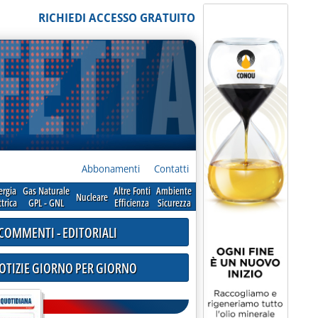
RICHIEDI ACCESSO GRATUITO
Abbonamenti
Contatti
ergia
Gas Naturale
Altre Fonti
Ambiente
Nucleare
ttrica
GPL - GNL
Efficienza
Sicurezza
COMMENTI - EDITORIALI
NOTIZIE GIORNO PER GIORNO