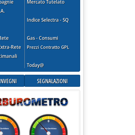
pagnie
Mercato Tutelato
.A.
Indice Selectra - SQ
Rete
Gas - Consumi
xtra-Rete
Prezzi Contratto GPL
timanali
Today@
CONVEGNI
SEGNALAZIONI