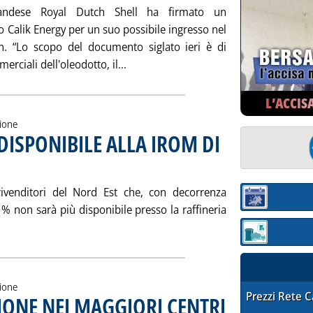
landese Royal Dutch Shell ha firmato un
Calik Energy per un suo possibile ingresso nel
. “Lo scopo del documento siglato ieri è di
Leggi tutta la notizia: 'POSSIBILE
rciali dell'oleodotto, il...
L’ACCIS
zione
DISPONIBILE ALLA IROM DI
ttembre 2006 alle 15.8.
ivenditori del Nord Est che, con decorrenza
Sezione:
1% non sarà più disponibile presso la raffineria
otizia: 'O.C. FLUIDO NON PIÙ DISPONIBILE ALLA IROM DI MARG
Sezione: quotaz
zione
STAFFETTA PRE
Prezzi Rete 
IONE NEI MAGGIORI CENTRI
. Sottotitolo: Medie settim
. Pubblicata giovedì 14 se