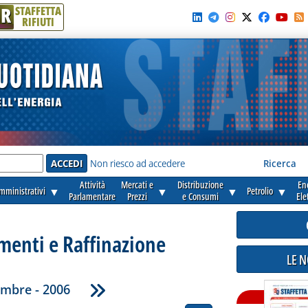
R
STAFFETTA
RIFIUTI
e'
Non riesco ad accedere
Ricerca
Attività
Mercati e
Distribuzione
En
amministrativi
▼
▼
▼
Petrolio
▼
Parlamentare
Prezzi
e Consumi
Ele
enti e Raffinazione
LE 
embre - 2006