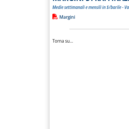
Medie settimanali e mensili in $/barile - Va
Leggi tutta la notizia: 'MARGINI D
Lista allegati PDF alla notiz
Margini
Torna su...