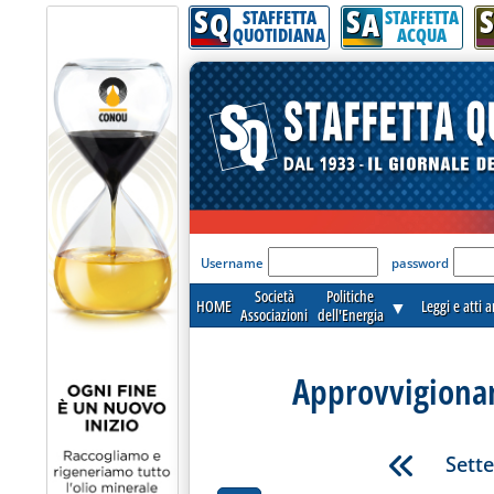
S
S
S
Q
A
STAFFETTA
STAFFETTA
QUOTIDIANA
ACQUA
'Modulo Login per acceder
Username
password
Società
Politiche
HOME
▼
Leggi e atti 
Associazioni
dell'Energia
Approvvigionam
Sett