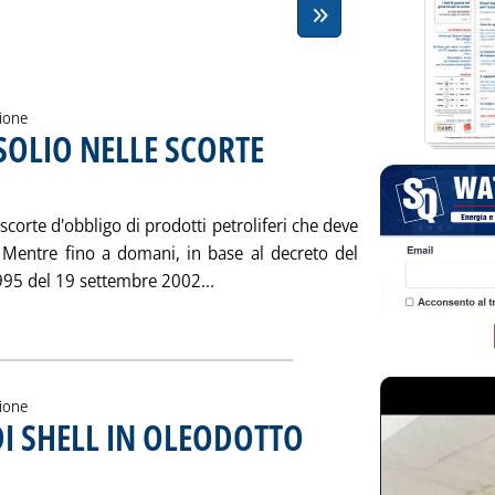
zione
SOLIO NELLE SCORTE
tembre 2006 alle 10.13.
corte d'obbligo di prodotti petroliferi che deve
. Mentre fino a domani, in base al decreto del
Leggi tutta la notizia: 'DA DOME
6995 del 19 settembre 2002...
ia
zione
DI SHELL IN OLEODOTTO
a mercoledì 27 settembre 2006 alle 15.53.