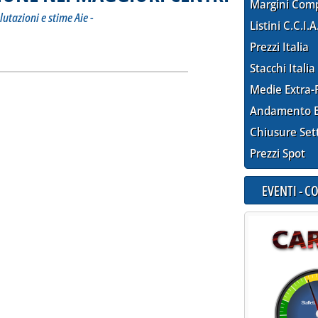
Margini Com
lutazioni e stime Aie -
Listini C.C.I.A
I RAFFINAZIONE NEI MAGGIORI CENTRI'
ia
Prezzi Italia
Stacchi Italia
Medie Extra-
Andamento E
Chiusure Set
Prezzi Spot
EVENTI - 