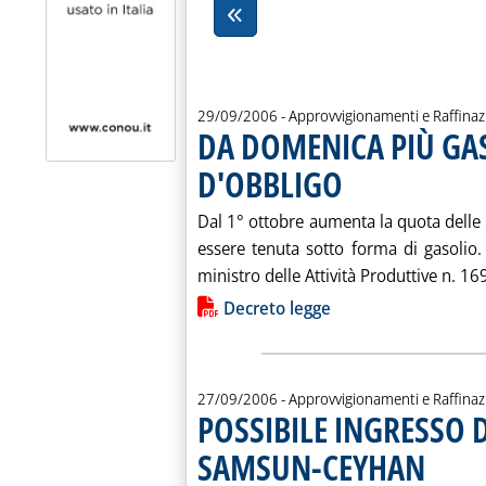
29/09/2006
- Approvvigionamenti e Raffina
DA DOMENICA PIÙ GA
D'OBBLIGO
. Pubblicata venerdì 29 set
Dal 1° ottobre aumenta la quota delle s
essere tenuta sotto forma di gasolio
ministro delle Attività Produttive n. 1
Lista allegati PDF alla notiz
Decreto legge
27/09/2006
- Approvvigionamenti e Raffina
POSSIBILE INGRESSO 
SAMSUN-CEYHAN
. Pubblicat