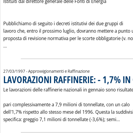
Istituiti dal direttore generale delle Fonti di Energia
Pubblichiamo di seguito i decreti istitutivi dei due gruppi di
lavoro che, entro il prossimo luglio, dovranno mettere a punto
proposta di revisione normativa per le scorte obbligatorie (v. no
Leggi tutta la notizia: 'I GRUPPI DI LAVORO PER LE SCORTE 
...
27/03/1997
- Approvvigionamenti e Raffinazione
LAVORAZIONI RAFFINERIE: - 1,7% I
Le lavorazioni delle raffinerie nazionali in gennaio sono risultat
pari complessivamente a 7,9 milioni di tonnellate, con un calo
dell'1,7% rispetto allo stesso mese del 1996. Questa la suddivi
Leggi 
specifica: greggio 7,1 milioni di tonnellate (-3,6%); semi...