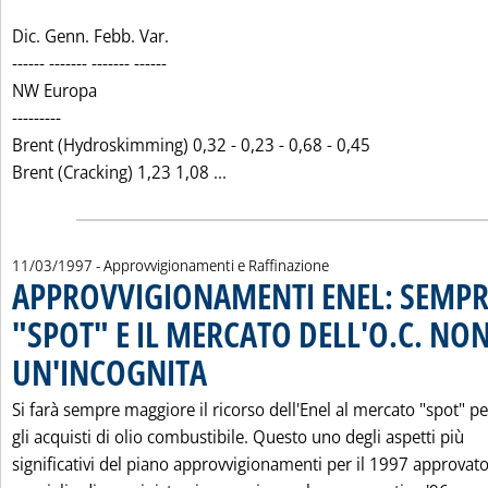
Dic. Genn. Febb. Var.
------ ------- ------- ------
NW Europa
---------
Brent (Hydroskimming) 0,32 - 0,23 - 0,68 - 0,45
Leggi tutta la notizia: 'MARGIN
Brent (Cracking) 1,23 1,08 ...
11/03/1997
- Approvvigionamenti e Raffinazione
APPROVVIGIONAMENTI ENEL: SEMPRE
"SPOT" E IL MERCATO DELL'O.C. NON 
UN'INCOGNITA
. Pubblicata martedì 11 marzo 1997 alle 0.0.
Si farà sempre maggiore il ricorso dell'Enel al mercato "spot" pe
gli acquisti di olio combustibile. Questo uno degli aspetti più
significativi del piano approvvigionamenti per il 1997 approvato