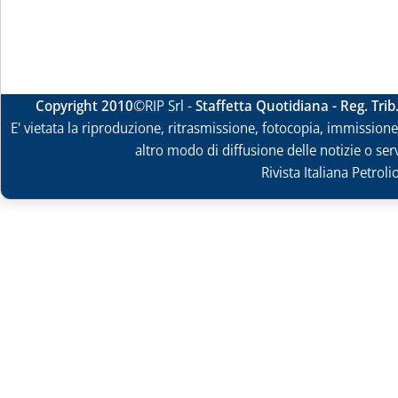
Copyright 2010
©RIP Srl -
Staffetta Quotidiana - Reg. Tri
E' vietata la riproduzione, ritrasmissione, fotocopia, immissione 
altro modo di diffusione delle notizie o ser
Rivista Italiana Petrol