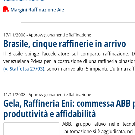
Leggi tutta la notizia: 'Margini di raffinazione nei maggiori ce
Lista allegati PDF alla notizia
Margini Raffinazione Aie
17/11/2008
- Approvvigionamenti e Raffinazione
Brasile, cinque raffinerie in arrivo
. Pubb
Il Brasile spinge l'acceleratore sul comparto raffinazione.
venezuelana Pdvsa per la costruzione di una raffineria binazi
(v. Staffetta 27/03)
, sono in arrivo altri 5 impianti. L'ultima raffi
11/11/2008
- Approvvigionamenti e Raffinazione
Gela, Raffineria Eni: commessa ABB
produttività e affidabilità
. Pubblicata martedì 11 no
ABB, gruppo attivo nelle tecnol
l'automazione si è aggiudicata, ne