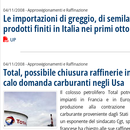
04/11/2008
- Approvvigionamenti e Raffinazione
Le importazioni di greggio, di semila
prodotti finiti in Italia nei primi ot
Leggi tutta la notizia: 'Le importazioni di greggio, di semilavor
Lista allegati PDF alla notizia
UP
04/11/2008
- Approvvigionamenti e Raffinazione
Total, possibile chiusura raffinerie 
calo domanda carburanti negli Usa
. Pu
Il colosso petrolifero Total pot
impianti in Francia e in Eur
produzione alla contrazion
carburante proveniente dagli Stati
un esponente del sindacato Cgt, sp
francese ha chiesto alle sue raffineri