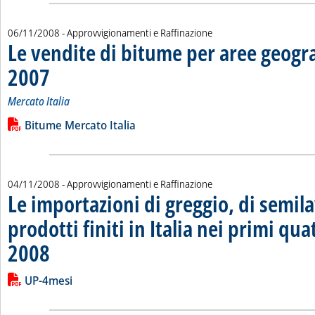
06/11/2008
- Approvvigionamenti e Raffinazione
Le vendite di bitume per aree geogra
2007
. Sottotitolo: Mercato Italia
. Pubblicata giovedì 06 novembre 2008 alle 14.59.
Mercato Italia
Leggi tutta la notizia: 'Le vendite di bitume per aree geograf
Lista allegati PDF alla notizia
Bitume Mercato Italia
04/11/2008
- Approvvigionamenti e Raffinazione
Le importazioni di greggio, di semila
prodotti finiti in Italia nei primi qu
2008
. Pubblicata martedì 04 novembre 2008 alle 16.8.
Leggi tutta la notizia: 'Le importazioni di greggio, di semilavor
Lista allegati PDF alla notizia
UP-4mesi