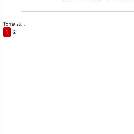
Torna su...
1
2