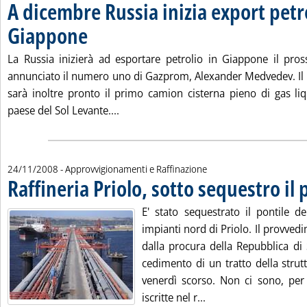
A dicembre Russia inizia export petr
Giappone
. Pubblicata lunedì 24 novembre 2008 alle 15.21.
La Russia inizierà ad esportare petrolio in Giappone il pro
annunciato il numero uno di Gazprom, Alexander Medvedev. Il
sarà inoltre pronto il primo camion cisterna pieno di gas liq
Leggi tutta la notizia: 'A dicembre Rus
paese del Sol Levante....
24/11/2008
- Approvvigionamenti e Raffinazione
Raffineria Priolo, sotto sequestro il 
E' stato sequestrato il pontile de
impianti nord di Priolo. Il provved
dalla procura della Repubblica di 
cedimento di un tratto della strutt
venerdì scorso. Non ci sono, pe
Leggi tutta la notizia
iscritte nel r...