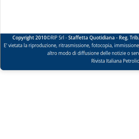
Copyright 2010
©RIP Srl -
Staffetta Quotidiana - Reg. Tri
E' vietata la riproduzione, ritrasmissione, fotocopia, immissione 
altro modo di diffusione delle notizie o ser
Rivista Italiana Petrol