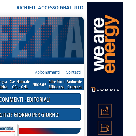
RICHIEDI ACCESSO GRATUITO
Abbonamenti
Contatti
ergia
Gas Naturale
Altre Fonti
Ambiente
Nucleare
ttrica
GPL - GNL
Efficienza
Sicurezza
COMMENTI - EDITORIALI
NOTIZIE GIORNO PER GIORNO