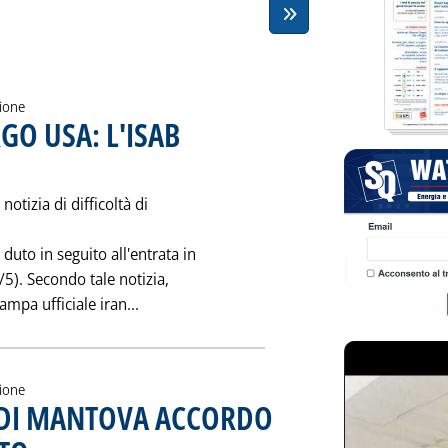
zione
GO USA: L'ISAB
icata giovedì 31 agosto 1995 alle 0.0.
notizia di difficoltà di
uto in seguito all'entrata in
/5). Secondo tale notizia,
Leggi tutta la notizia: 'L'IRAN DOPO L'EM
ampa ufficiale iran...
zione
A DI MANTOVA ACCORDO
. Pubblicata giovedì 31 agosto 1995 alle 0.0.