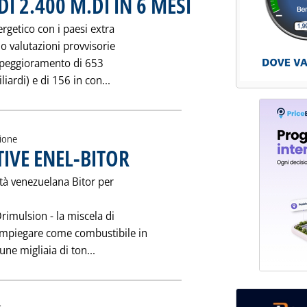
DI 2.400 M.DI IN 6 MESI
rgetico con i paesi extra
 valutazioni provvisorie
un peggioramento di 653
Leggi tutta la notizia: 'IMPORT BOOM A
iardi) e di 156 in con...
zione
IVE ENEL-BITOR
. Pubblicata venerdì 25 agosto 1995 alle 0.0.
età venezuelana Bitor per
Orimulsion - la miscela di
impiegare come combustibile in
Leggi tutta la notizia: 'ORIMULSION: TRAT
cune migliaia di ton...