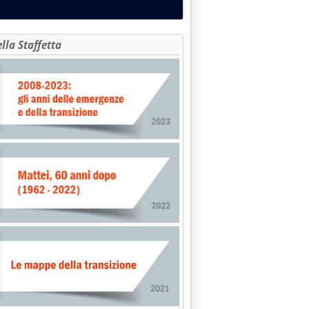
/TONN. IL COSTO CIF DEL GREGGIO IMPORTATO IN 6 MESI'
ella Staffetta
ORATI IN ITALIA NEI PRIMI CINQUE MESI 1995'