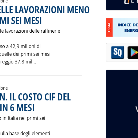
zione
DELLE LAVORAZIONI MENO
MI SEI MESI
. Pubblicata mercoledì 23 agosto 1995 alle 0.0.
 lavorazioni delle raffinerie
so a 42,9 milioni di
 quelle dei primi sei mesi
Leggi tutta la notizia: 'SI ATTENUA IL CALO
reggio 37,8 mil...
zione
N. IL COSTO CIF DEL
N 6 MESI
. Pubblicata mercoledì 23 agosto 1995 alle 0.0.
in Italia nei primi sei
ulla base degli elementi