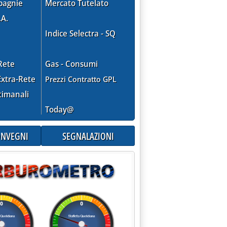
pagnie
Mercato Tutelato
L RILANCIO DELLA RAFFINERIA DI MANTOVA'
.A.
Indice Selectra - SQ
Rete
Gas - Consumi
xtra-Rete
Prezzi Contratto GPL
.
timanali
Today@
CONVEGNI
SEGNALAZIONI
FATTO TRA AGIP PETROLI E KUPIT? CON MILAZZO UNA QUOTA DEL
alle 0.0.