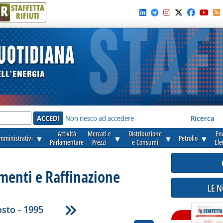
R
STAFFETTA
RIFIUTI
e'
Non riesco ad accedere
Ricerca
Attività
Mercati e
Distribuzione
En
amministrativi
▼
▼
▼
Petrolio
▼
Parlamentare
Prezzi
e Consumi
Ele
enti e Raffinazione
LE 
sto - 1995