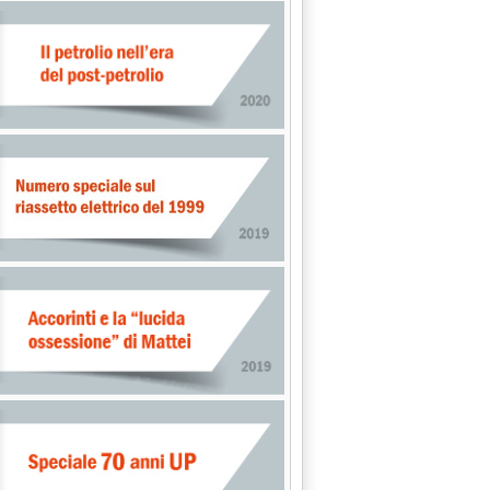
1995 alle 0.0.
GIO ATTENUA IL RIALZO A 214.800 LIRE NEI PRIMI CINQUE MESI 