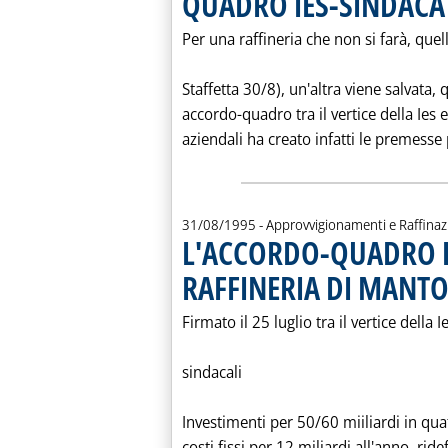
QUADRO IES-SINDACA
Per una raffineria che non si farà, quel
Staffetta 30/8), un'altra viene salvata,
accordo-quadro tra il vertice della Ies 
aziendali ha creato infatti le premesse p
31/08/1995
- Approvvigionamenti e Raffina
L'ACCORDO-QUADRO PE
RAFFINERIA DI MANT
Firmato il 25 luglio tra il vertice della
sindacali
Investimenti per 50/60 miiliardi in qua
costi fissi per 12 miliardi all'anno, rid