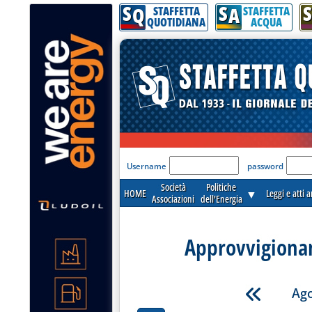
S
S
S
Q
A
STAFFETTA
STAFFETTA
QUOTIDIANA
ACQUA
'Modulo Login per acceder
Username
password
Società
Politiche
HOME
▼
Leggi e atti 
Associazioni
dell'Energia
Approvvigionam
Ago