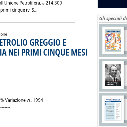
all'Unione Petrolifera, a 214.300
Leggi tutta la notizia: 'PARI A 214.300 L
primi cinque (v. S...
Gli speciali d
zione
PETROLIO GREGGIO E
IA NEI PRIMI CINQUE MESI
0.0.
 % Variazione vs. 1994
--------
la notizia: 'LE IMPORTAZIONI DI PETROLIO GREGGIO E SEMILAV