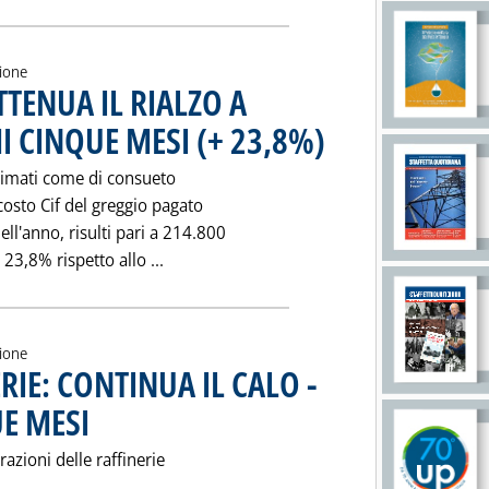
zione
TENUA IL RIALZO A
MI CINQUE MESI (+ 23,8%)
. Pubblicata venerdì 04 agosto 
stimati come di consueto
 costo Cif del greggio pagato
ell'anno, risulti pari a 214.800
Leggi tutta la notizia: 'COSTO CIF GREG
23,8% rispetto allo ...
zione
IE: CONTINUA IL CALO -
UE MESI
. Pubblicata venerdì 04 agosto 1995 alle 0.0.
azioni delle raffinerie