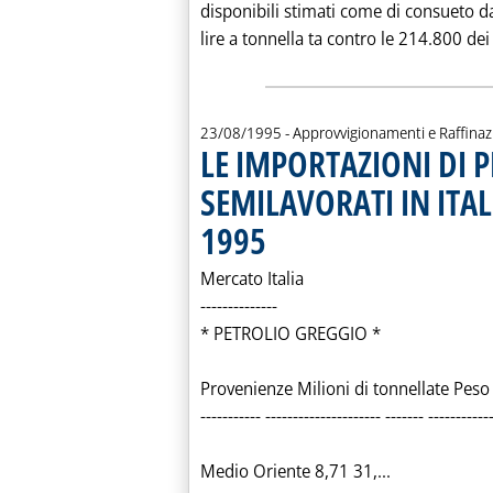
disponibili stimati come di consueto d
lire a tonnella ta contro le 214.800 dei 
23/08/1995
- Approvvigionamenti e Raffina
LE IMPORTAZIONI DI 
SEMILAVORATI IN ITAL
1995
. Pubblicata mercoledì 23 agosto 1995 alle 
Mercato Italia
--------------
* PETROLIO GREGGIO *
Provenienze Milioni di tonnellate Peso
----------- --------------------- ------- -----------
Leggi tutta 
Medio Oriente 8,71 31,...