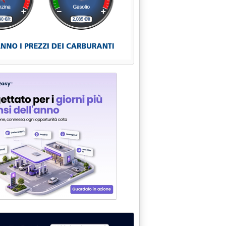
 GIUGNO (+36%) - DEFICIT EXTRA-U.E. PEGGIORE DI 2.400 M.DI 
TATIVE ENEL-BITOR'