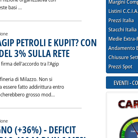
Margini Com
Leggi tutta la notizia: 'L'ACCORDO-QUADRO PER I
te basi ...
Listini C.C.I.A
Prezzi Italia
Stacchi Italia
zione
Medie Extra-
GIP PETROLI E KUPIT? CON
Andamento E
DEL 3% SULLA RETE
. Pubblicata mercoledì 30 agosto 1995 alle 0.0
Chiusure Set
firma dell'accordo tra l'Agip
Prezzi Spot
fineria di Milazzo. Non si
EVENTI - 
 essere fatto addirittura entro
Leggi tutta la notizia: 'ACCORDO 
alcherebbero grosso mod...
zione
O (+36%) - DEFICIT
. Pubblicata sabato 26 agosto 1995 