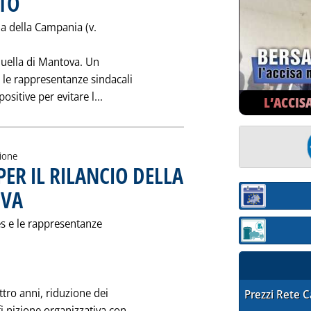
TO
la della Campania (v.
 quella di Mantova. Un
e le rappresentanze sindacali
Leggi tutta la notizia: 'SALVA LA RAF
ositive per evitare l...
L’ACCIS
zione
R IL RILANCIO DELLA
OVA
. Pubblicata giovedì 31 agosto 1995 alle 0.0.
Sezione:
 Ies e le rappresentanze
Sezione: quotaz
ttro anni, riduzione dei
STAFFETTA PRE
Prezzi Rete 
efi nizione organizzativa con