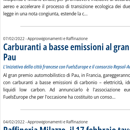
aereo e accelerare il processo di transizione ecologica dei due 
Leggi tutta la notizi
legge in una nota congiunta, estende la c...
07/02/2022
- Approvvigionamenti e Raffinazione
Carburanti a basse emissioni al gran
Pau
. Sottotitolo: L‘iniziativa della città francese con FuelsEurope e il consorzio Repso
. Pubblicata lunedì 07 febbraio 2022 alle 11.28.
L‘iniziativa della città francese con FuelsEurope e il consorzio Repsol
Al gran premio automobilistico di Pau, in Francia, gareggerann
con carburanti a basse emissioni di carbonio – elettricità, i
liquidi low carbon. Ad annunciarlo è l'associazione eur
Leggi t
FuelsEurope che per l'occasione ha costituito un conso...
04/02/2022
- Approvvigionamenti e Raffinazione
Raffineria Milazzo, il 17 febbraio tav