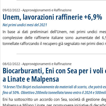
09/02/2022
- Approvvigionamenti e Raffinazione
Unem, lavorazioni raffinerie +6,9%
. S
. P
Nei primi undici mesi del 2021
In base ai dati preliminari dell'Unem, nei primi undici mes
complessive delle raffinerie italiane sono aumentate del 6
tonnellate rafforzando il recupero già segnalato nei primi dieci 
08/02/2022
- Approvvigionamenti e Raffinazione
Biocarburanti, Eni con Sea per i vol
a Linate e Malpensa
. Sottotitolo: “A breve l'Eni Biojet esclu
. Pubblicata martedì 08 febbraio 2022 all
“A breve l'Eni Biojet esclusivamente da materiali di scarto, che potrà es
fino al 50%. Obiettivo 200mila tonnellate/anno entro il 2024 e 500mil
Eni ha sottoscritto un accordo con Sea, società di gestione de
Malpensa e Milano Linate, per promuovere iniziative di decarbo