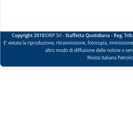
Copyright 2010
©RIP Srl -
Staffetta Quotidiana - Reg. Tri
E' vietata la riproduzione, ritrasmissione, fotocopia, immissione 
altro modo di diffusione delle notizie o ser
Rivista Italiana Petrol