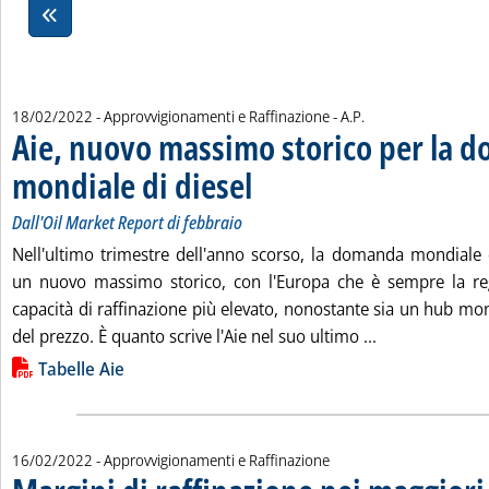
di:
18/02/2022
- Approvvigionamenti e Raffinazione -
A.P.
Aie, nuovo massimo storico per la 
mondiale di diesel
. Sottotitolo: Dall'Oil Market Report di febbrai
. Pubblicata venerdì 18 febbraio 2022 alle 9.
Dall'Oil Market Report di febbraio
Nell'ultimo trimestre dell'anno scorso, la domanda mondiale 
un nuovo massimo storico, con l'Europa che è sempre la regi
capacità di raffinazione più elevato, nonostante sia un hub mon
Leggi tutta la
del prezzo. È quanto scrive l'Aie nel suo ultimo ...
Lista allegati PDF alla notizia
Tabelle Aie
16/02/2022
- Approvvigionamenti e Raffinazione