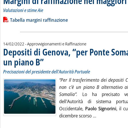
Margini di raffinazione nei maggiori
Valutazioni e stime Aie
Leggi tutta la notizia: 'Margini di raffinazione nei maggiori ce
Lista allegati PDF alla notizia
Tabella margini raffinazione
14/02/2022
- Approvvigionamenti e Raffinazione
Depositi di Genova, “per Ponte Soma
un piano B”
. Sottotitolo: Precisazioni del presidente dell'Autorità Portuale
. Pubblicata lunedì 14 febbraio 2022 alle 11.27.
Precisazioni del presidente dell'Autorità Portuale
“Per Il trasferimento dei deposit
non c'è un piano B alternativo al
Somalia”.
Lo ha precisato ven
dell'Autorità di sistema port
Occidentale,
Paolo Signorini
, il c
Leggi tutta la 
dicembre scorso ...