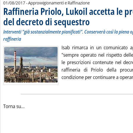
01/08/2017
- Approvvigionamenti e Raffinazione
Raffineria Priolo, Lukoil accetta le p
del decreto di sequestro
. Sottotitolo: Interventi "già s
. Pubblicata martedì 01 agosto
Interventi "già sostanzialmente pianificati". Conserverà così la piena o
raffineria
Isab rimarca in un comunicato a
"sempre operato nel rispetto delle
le prescrizioni contenute nel decr
raffineria di Priolo della proc
condizione per continuare a operar
Torna su...