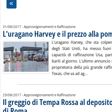
31/08/2017
- Approvvigionamenti e Raffinazione
L'uragano Harvey e il prezzo alla p
L'uragano Harvey, che sta colpe
degli Stati Uniti, ha messo fuor
capacità di raffinazione Usa, par
barili al giorno. L'ultimo annuncio 
proprietaria della più grande raffi
Leggi tutta la
Texas, che va ad ag...
29/08/2017
- Approvvigionamenti e Raffinazione
Il greggio di Tempa Rossa al deposito
di Roma
. Sottotitolo: Il progetto presentato al ministero dell'Ambiente prevede l
. Pubblicata martedì 29 agosto 2017 alle 10.14.