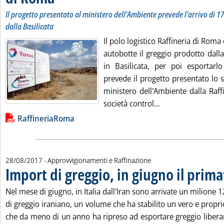
Il progetto presentato al ministero dell'Ambiente prevede l'arrivo di 1
dalla Basilicata
Il polo logistico Raffineria di Roma
autobotte il greggio prodotto dall
in Basilicata, per poi esportar
prevede il progetto presentato lo 
ministero dell'Ambiente dalla Raff
Leggi tutta la not
società control...
Lista allegati PDF alla notizia
RaffineriaRoma
28/08/2017
- Approvvigionamenti e Raffinazione
Import di greggio, in giugno il prima
Nel mese di giugno, in Italia dall'Iran sono arrivate un milione 
di greggio iraniano, un volume che ha stabilito un vero e propri
che da meno di un anno ha ripreso ad esportare greggio liber