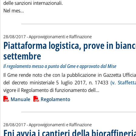
delle sanzioni internazionali.
Leggi tutta la notizia: 'Import di greggio, in giugno i
Nel mes...
28/08/2017
- Approvvigionamenti e Raffinazione
Piattaforma logistica, prove in bianc
settembre
. Sottotitolo: Il regolamento messo a punto dal Gme e approvato 
. Pubblicata lunedì 28 agosto 2017 alle 16.21.
Il regolamento messo a punto dal Gme e approvato dal Mise
Il Gme rende noto che con la pubblicazione in Gazzetta Ufficia
del decreto ministeriale 5 luglio 2017, n. 17433
(v. Staffet
Leggi tutta la no
vigore il Regolamento di funzionamento dell...
Lista allegati PDF alla notizia
Manuale
Regolamento
28/08/2017
- Approvvigionamenti e Raffinazione
Eni avvia i cantieri della bioraffineri