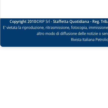
Copyright 2010
©RIP Srl -
Staffetta Quotidiana - Reg. Tri
E' vietata la riproduzione, ritrasmissione, fotocopia, immissione 
altro modo di diffusione delle notizie o ser
Rivista Italiana Petrol