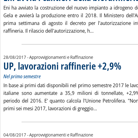
Eni ha avviato la costruzione del nuovo impianto a idrogeno de
Gela e avvierà la produzione entro il 2018. Il Ministero dell'
prima settimana di agosto il decreto per l'autorizzazione in
Leggi tutta la notizia
raffineria. Il rilascio dell'autorizzazione, h...
28/08/2017
- Approvvigionamenti e Raffinazione
UP, lavorazioni raffinerie +2,9%
. Sottotito
. Pubblicat
Nel primo semestre
In base ai primi dati disponibili nel primo semestre 2017 le lavo
italiane sono aumentate a 35,9 milioni di tonnellate, +2,9%
periodo del 2016. E' quanto calcola l'Unione Petrolifera. "Non
Leggi tutta la noti
primi sei mesi 2017, lavorazioni di greggio...
04/08/2017
- Approvvigionamenti e Raffinazione