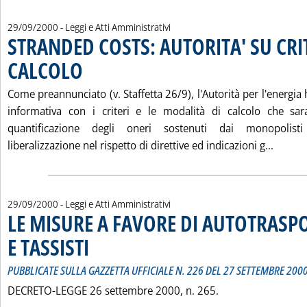
29/09/2000
- Leggi e Atti Amministrativi
STRANDED COSTS: AUTORITA' SU CRI
CALCOLO
. Pubblicata venerdì 29 settembre 2000 alle 17.30.
Come preannunciato (v. Staffetta 26/9), l'Autorità per l'energi
informativa con i criteri e le modalità di calcolo che sara
quantificazione degli oneri sostenuti dai monopolisti
Leggi 
liberalizzazione nel rispetto di direttive ed indicazioni g...
29/09/2000
- Leggi e Atti Amministrativi
LE MISURE A FAVORE DI AUTOTRASP
E TASSISTI
. Sottotitolo: PUBBLICATE SULLA GAZZETTA UFFICIALE N. 226 DEL 
. Pubblicata venerdì 29 settembre 2000 alle 17.0.
PUBBLICATE SULLA GAZZETTA UFFICIALE N. 226 DEL 27 SETTEMBRE 200
DECRETO-LEGGE 26 settembre 2000, n. 265.