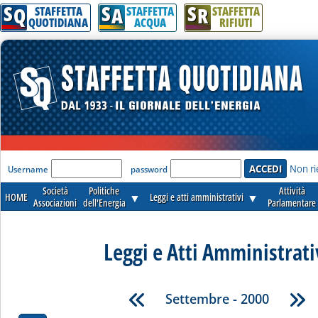
S
S
S
Q
A
R
STAFFETTA
STAFFETTA
STAFFETTA
QUOTIDIANA
ACQUA
RIFIUTI
'Modulo Login per accedere'
Non ri
Username
password
Società
Politiche
Attività
HOME
▼
Leggi e atti amministrativi
▼
Associazioni
dell'Energia
Parlamentare
Leggi e Atti Amministrati
Settembre - 2000