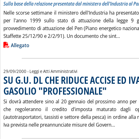
Sulla base della relazione presentata dal ministero dell'Industria al 
Nelle scorse settimane il ministero dell'Industria ha presentat
per l'anno 1999 sullo stato di attuazione della legge 9 
provvedimento di attuazione del Pen (Piano energetico nazional
Leggi t
Staffette 25/12/90 e 2/2/91). Un documento che sint...
Lista allegati PDF alla notizia
Allegato
29/09/2000
- Leggi e Atti Amministrativi
SU G.U. DL CHE RIDUCE ACCISE ED IV
GASOLIO "PROFESSIONALE"
. Pubblicata venerdì 
Si dovrà attendere sino al 20 gennaio del prossimo anno per
che regoleranno il credito d'imposta maturato dagli ope
(autotrasportatori, tassisti e settore della pesca) in ordine alla 
Leggi tutt
Iva prevista nelle preannunciate misure del Govern...