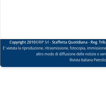
Copyright 2010
©RIP Srl -
Staffetta Quotidiana - Reg. Tri
E' vietata la riproduzione, ritrasmissione, fotocopia, immissione 
altro modo di diffusione delle notizie o ser
Rivista Italiana Petrol