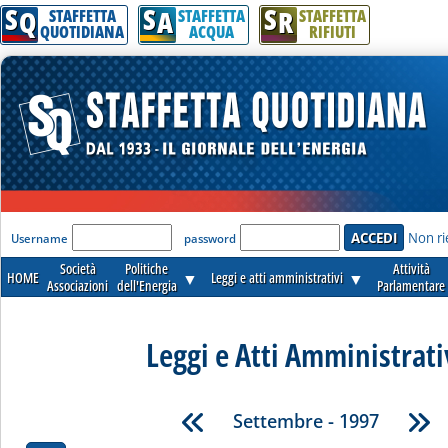
S
S
S
Q
A
R
STAFFETTA
STAFFETTA
STAFFETTA
QUOTIDIANA
ACQUA
RIFIUTI
'Modulo Login per accedere'
Non ri
Username
password
Società
Politiche
Attività
HOME
▼
Leggi e atti amministrativi
▼
Associazioni
dell'Energia
Parlamentare
Leggi e Atti Amministrati
Settembre - 1997