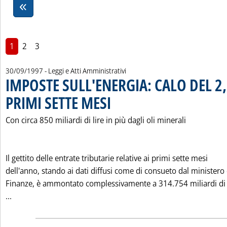
1
2
3
30/09/1997
- Leggi e Atti Amministrativi
IMPOSTE SULL'ENERGIA: CALO DEL 2
PRIMI SETTE MESI
. Pubblicata martedì 30 settembre 1997 alle 0.0
Con circa 850 miliardi di lire in più dagli oli minerali
Il gettito delle entrate tributarie relative ai primi sette mesi
dell'anno, stando ai dati diffusi come di consueto dal ministero 
Finanze, è ammontato complessivamente a 314.754 miliardi di l
Leggi tutta la notizia: 'IMPOSTE SULL'ENERGIA: CALO DEL 2
...