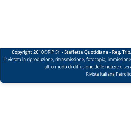
Copyright 2010
©RIP Srl -
Staffetta Quotidiana - Reg. Tri
E' vietata la riproduzione, ritrasmissione, fotocopia, immissione 
altro modo di diffusione delle notizie o ser
Rivista Italiana Petrol