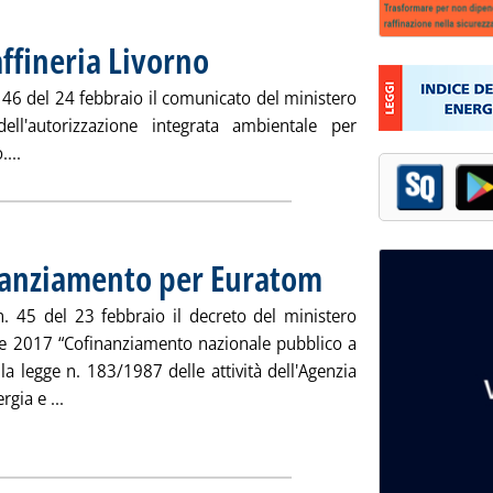
affineria Livorno
. Pubblicata martedì 27 febbraio 2018 alle 8.54.
. 46 del 24 febbraio il comunicato del ministero
ell'autorizzazione integrata ambientale per
Leggi tutta la notizia: 'Eni, riesame Aia per raffineria Livorn
....
finanziamento per Euratom
. Pubblicata martedì 27 febbraio
 n. 45 del 23 febbraio il decreto del ministero
e 2017 “Cofinanziamento nazionale pubblico a
la legge n. 183/1987 delle attività dell'Agenzia
Leggi tutta la notizia: 'Enea, in Gazzetta il finanziam
gia e ...
ia