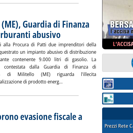
o (ME), Guardia di Finanza
arburanti abusivo
. Pubblicata mercoledì 28 febbraio 2018 alle 11.5.
L’ACCIS
i alla Procura di Patti due imprenditori della
questrato un impianto abusivo di distribuzione
ante contenente 9.000 litri di gasolio. La
ne contestata dalla Guardia di Finanza di
ta di Militello (ME) riguarda l'illecita
Leggi tutta la notizia: 'Sant'Aga
lizzazione di prodotto energ...
Sezione:
Sezione: quotaz
rono evasione fiscale a
 alle 11.4.
STAFFETTA PRE
Prezzi Rete 