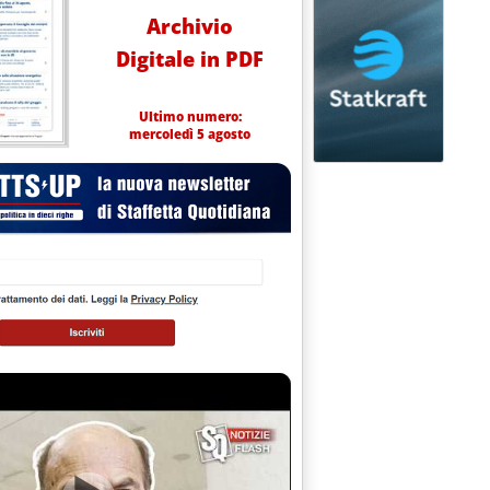
Archivio
Digitale in PDF
Ultimo numero:
mercoledì 5 agosto
ne per truffa ai danni dello Stato
no effettuano altri 6 arresti '