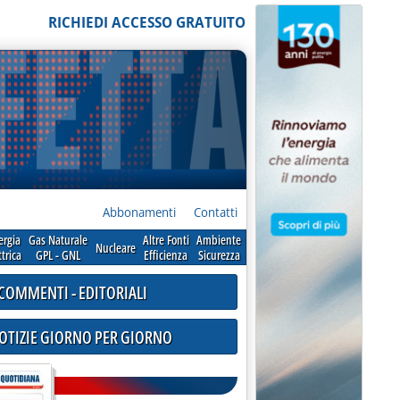
RICHIEDI ACCESSO GRATUITO
Abbonamenti
Contatti
ergia
Gas Naturale
Altre Fonti
Ambiente
Nucleare
ttrica
GPL - GNL
Efficienza
Sicurezza
COMMENTI - EDITORIALI
NOTIZIE GIORNO PER GIORNO