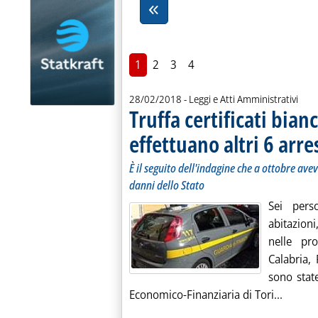
1
2
3
4
28/02/2018
- Leggi e Atti Amministrativi
Truffa certificati bian
effettuano altri 6 arre
È il seguito dell'indagine che a ottobre ave
danni dello Stato
Sei pers
abitazioni
nelle pr
Calabria,
sono stat
Leggi t
Economico-Finanziaria di Tori...