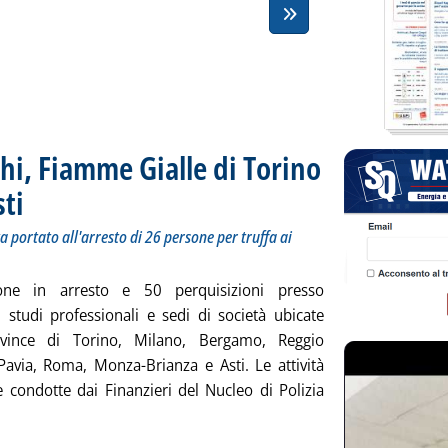
chi, Fiamme Gialle di Torino
sti
. Sottotitolo: È il seguito dell'indagine che a ottobre aveva portato all'arresto di 26 perso
. Pubblicata mercoledì 28 febbraio 2018 alle 12.36.
va portato all'arresto di 26 persone per truffa ai
one in arresto e 50 perquisizioni presso
, studi professionali e sedi di società ubicate
ovince di Torino, Milano, Bergamo, Reggio
 Pavia, Roma, Monza-Brianza e Asti. Le attività
e condotte dai Finanzieri del Nucleo di Polizia
utta la notizia: 'Truffa certificati bianchi, Fiamme Gialle di Tori