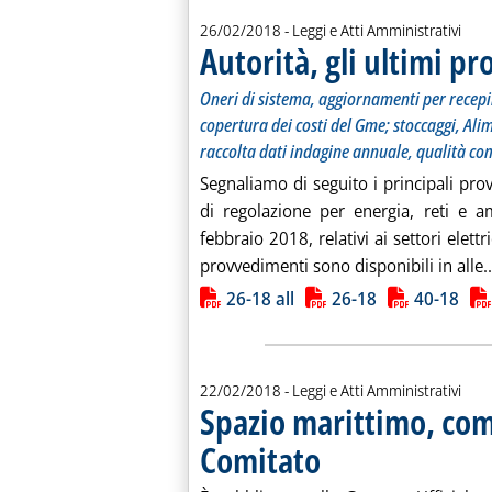
26/02/2018
- Leggi e Atti Amministrativi
Autorità, gli ultimi p
Oneri di sistema, aggiornamenti per recepi
copertura dei costi del Gme; stoccaggi, Al
raccolta dati indagine annuale, qualità com
Segnaliamo di seguito i principali pro
di regolazione per energia, reti e a
febbraio 2018, relativi ai settori elettr
provvedimenti sono disponibili in alle..
Lista allegati PDF alla notiz
26-18 all
26-18
40-18
22/02/2018
- Leggi e Atti Amministrativi
Spazio marittimo, com
Comitato
. Pubblicata giovedì 22 febbraio 