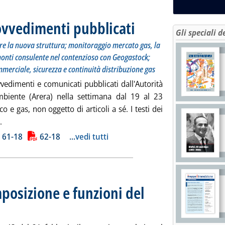
rovvedimenti pubblicati
. Sottotitolo: Oneri di sistema, aggio
. Pubblicata lunedì 26 febbraio 2018 
Gli speciali d
re la nuova struttura; monitoraggio mercato gas, la
imonti consulente nel contenzioso con Geogastock;
merciale, sicurezza e continuità distribuzione gas
vvedimenti e comunicati pubblicati dall'Autorità
mbiente (Arera) nella settimana dal 19 al 23
ico e gas, non oggetto di articoli a sé. I testi dei
Leggi tutta la notizia: 'Autorità, gli ultimi provvedimenti pubbli
.
ia
61-18
62-18
...
vedi tutti
posizione e funzioni del
2018 alle 15.59.