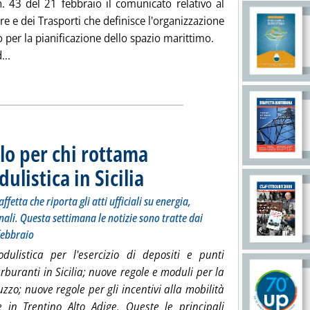
n. 43 del 21 febbraio il comunicato relativo al
re e dei Trasporti che definisce l'organizzazione
 per la pianificazione dello spazio marittimo.
Leggi tutta la notizia: 'Spazio marittimo, composizione e fun
...
ia
lo per chi rottama
listica in Sicilia
. Sottotitolo: La 251esima puntata della rubrica dell
. Pubblicata giovedì 22 febbraio 2018 alle 15.38.
etta che riporta gli atti ufficiali su energia,
nali. Questa settimana le notizie sono tratte dai
 febbraio
ulistica per l'esercizio di depositi e punti
rburanti in Sicilia; nuove regole e moduli per la
uzzo; nuove regole per gli incentivi alla mobilità
le in Trentino Alto Adige. Queste le principali