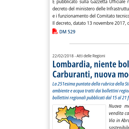
È pubblicato sulla Gazzetta Ufficiale 
decreto del ministero delle Infrastruttu
e i funzionamento del Comitato tecnico
Il decreto, datato 13 novembre 2017, d
Lista allegati PDF alla notiz
DM 529
22/02/2018
- Atti delle Regioni
Lombardia, niente bol
Carburanti, nuova modu
La 251esima puntata della rubrica della Staff
ambiente e acqua tratti dai bollettini regio
bollettini regionali pubblicati dal 15 al 21
Nuova mod
vendita ca
Via in Abr
sostenibi