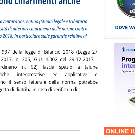
vono chiarimenti anche
: In questo nuovo contributo, l'avvocato Bonaventura Sorrentino (Studio legale e tributario Sorre
martedì 27 febbraio 2018 alle 9.4.
aventura Sorrentino (Studio legale e tributario
ità di ulteriori chiarimenti delle norme contro
io 2018, in particolare sulle garanzie relative al
937 della legge di Bilancio 2018 (Legge 27
 2017, n. 205, G.U. n.302 del 29-12-2017 -
rdinario n. 62) lascia spazio a talune
atiche interpretative ed applicative o
no il senso letterale della norma potrebbe
Leggi tutta la notizia: 
tto di diatriba in caso di verifica o di c...