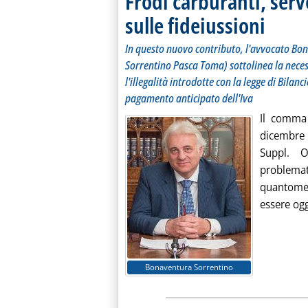
Frodi carburanti, ser
sulle fideiussioni
. Sottotitolo
. Pubblicata 
In questo nuovo contributo, l'avvocato Bon
Sorrentino Pasca Toma) sottolinea la necess
l'illegalità introdotte con la legge di Bilanc
pagamento anticipato dell'Iva
Il comma 
dicembre
Suppl. O
problem
quantome
essere ogge
Bonaventura Sorrentino