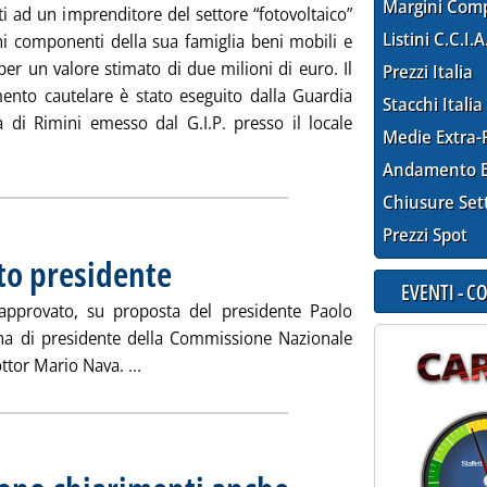
Margini Com
i ad un imprenditore del settore “fotovoltaico”
Listini C.C.I.A
ni componenti della sua famiglia beni mobili e
er un valore stimato di due milioni di euro. Il
Prezzi Italia
ento cautelare è stato eseguito dalla Guardia
Stacchi Italia
a di Rimini emesso dal G.I.P. presso il locale
Medie Extra-
zia: 'Fv, Fiamme Gialle scoprono evasione fiscale a Rimini '
Andamento E
Chiusure Set
Prezzi Spot
o presidente
. Pubblicata martedì 27 febbraio 2018 alle 10.53.
EVENTI - 
 approvato, su proposta del presidente Paolo
ina di presidente della Commissione Nazionale
Leggi tutta la notizia: 'Consob, Nava nomin
ttor Mario Nava. ...