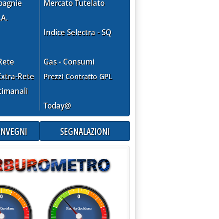
pagnie
Mercato Tutelato
.A.
Indice Selectra - SQ
Rete
Gas - Consumi
xtra-Rete
Prezzi Contratto GPL
timanali
Today@
CONVEGNI
SEGNALAZIONI
ato presidente'