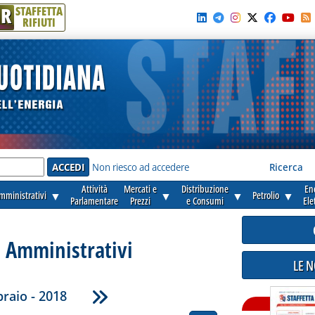
R
STAFFETTA
RIFIUTI
e'
Non riesco ad accedere
Ricerca
Attività
Mercati e
Distribuzione
En
amministrativi
▼
▼
▼
Petrolio
▼
Parlamentare
Prezzi
e Consumi
Ele
i Amministrativi
LE 
raio - 2018