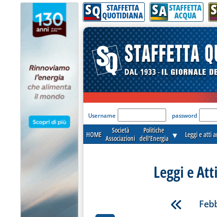
S
S
S
Q
A
STAFFETTA
STAFFETTA
QUOTIDIANA
ACQUA
'Modulo Login per acceder
Username
password
Società
Politiche
HOME
▼
Leggi e atti 
Associazioni
dell'Energia
Leggi e Att
Febb