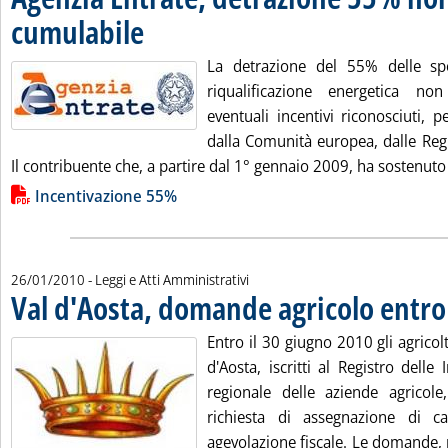
cumulabile
. Pubblicata martedì 26 gennaio 2010 alle 15.49.
La detrazione del 55% delle sp
riqualificazione energetica n
eventuali incentivi riconosciuti, pe
dalla Comunità europea, dalle Regio
Il contribuente che, a partire dal 1° gennaio 2009, ha sostenuto
Lista allegati PDF alla notizia
Incentivazione 55%
26/01/2010
- Leggi e Atti Amministrativi
Val d'Aosta, domande agricolo entro
Entro il 30 giugno 2010 gli agricolt
d'Aosta, iscritti al Registro delle
regionale delle aziende agricol
richiesta di assegnazione di ca
agevolazione fiscale. Le domande,