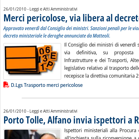
26/01/2010
- Leggi e Atti Amministrativi
Merci pericolose, via libera al decret
. Sottotitolo: Approvato venerdì dal Consiglio dei ministri. Sanzioni penali per le violazioni
. Pubblicata martedì 26 gennaio 2010 alle 12.32.
Approvato venerdì dal Consiglio dei ministri. Sanzioni penali per le viol
decreto ministeriale le deroghe annunciate da Matteoli.
Il Consiglio dei ministri di venerdì
via definitiva, su proposta 
Infrastrutture e dei Trasporti, Alte
legislativo relativo al trasporto de
recepisce la direttiva comunitaria 
Lista allegati PDF alla notizia
D.Lgs Trasporto merci pericolose
26/01/2010
- Leggi e Atti Amministrativi
Porto Tolle, Alfano invia ispettori a 
Ispettori ministeriali alla Procura
all'inchiesta sulla riconversione a