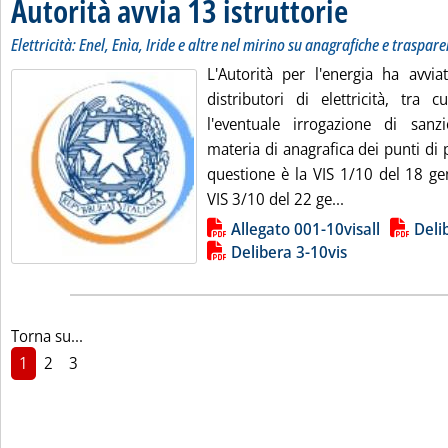
Autorità avvia 13 istruttorie
. Sottotitolo: Elettri
. Pubblicata lunedì 2
Elettricità: Enel, Enìa, Iride e altre nel mirino su anagrafiche e traspa
L'Autorità per l'energia ha avviat
distributori di elettricità, tra 
l'eventuale irrogazione di sanz
materia di anagrafica dei punti di p
questione è la VIS 1/10 del 18 ge
Leggi tutta la 
VIS 3/10 del 22 ge...
Lista allegati PDF alla notizia
Allegato 001-10visall
Deli
Delibera 3-10vis
Torna su...
1
2
3