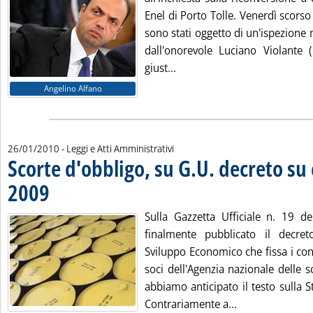
Enel di Porto Tolle. Venerdì scorso 
sono stati oggetto di un'ispezione m
dall'onorevole Luciano Violante (
Leggi tutta la notizia: 'Port
giust...
Angelino Alfano
26/01/2010
- Leggi e Atti Amministrativi
Scorte d'obbligo, su G.U. decreto su
2009
. Pubblicata martedì 26 gennaio 2010 alle 9.51.
Sulla Gazzetta Ufficiale n. 19 d
finalmente pubblicato il decret
Sviluppo Economico che fissa i con
soci dell'Agenzia nazionale delle sc
abbiamo anticipato il testo sulla St
Leggi tutta la n
Contrariamente a...