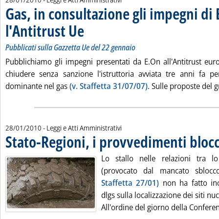
Gas, in consultazione gli impegni di
l'Antitrust Ue
. Sottotitolo: Pubblicati sulla Gazzetta Ue del 22 gennaio
. Pubblicata giovedì 28 gennaio 2010 alle 15.1.
Pubblicati sulla Gazzetta Ue del 22 gennaio
Pubblichiamo gli impegni presentati da E.On all'Antitrust e
chiudere senza sanzione l'istruttoria avviata tre anni fa p
dominante nel gas
(v. Staffetta 31/07/07)
. Sulle proposte del 
28/01/2010
- Leggi e Atti Amministrativi
Stato-Regioni, i provvedimenti blocc
Lo stallo nelle relazioni tra l
(provocato dal mancato sbloc
Staffetta 27/01)
non ha fatto inc
dlgs sulla localizzazione dei siti nuc
All'ordine del giorno della Conferen