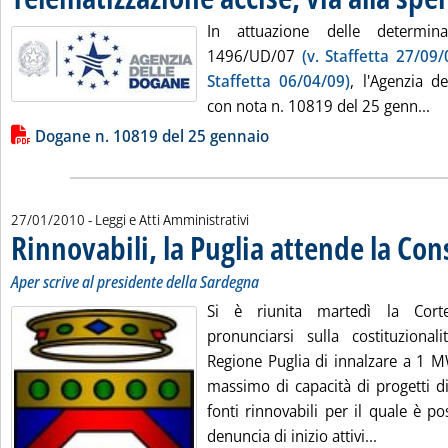
In attuazione delle determinaz
1496/UD/07
(v. Staffetta 27/09/
Staffetta 06/04/09)
, l'Agenzia 
Le
con nota n. 10819 del 25 genn...
Lista allegati PDF alla notizia
Dogane n. 10819 del 25 gennaio
27/01/2010
- Leggi e Atti Amministrativi
Rinnovabili, la Puglia attende la Con
Aper scrive al presidente della Sardegna
Si è riunita martedì la Corte
pronunciarsi sulla costituzionali
Regione Puglia di innalzare a 1 M
massimo di capacità di progetti di
fonti rinnovabili per il quale è p
Leggi tutt
denuncia di inizio attivi...