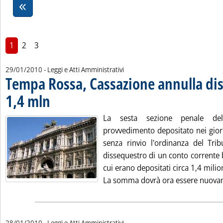
1
2
3
29/01/2010
- Leggi e Atti Amministrativi
Tempa Rossa, Cassazione annulla di
1,4 mln
. Pubblicata venerdì 29 gennaio 2010 alle 14.21.
La sesta sezione penale del
provvedimento depositato nei giorn
senza rinvio l'ordinanza del Tri
dissequestro di un conto corrente 
cui erano depositati circa 1,4 milio
La somma dovrà ora essere nuovam
28/01/2010
- Leggi e Atti Amministrativi