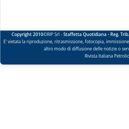
Copyright 2010
©RIP Srl -
Staffetta Quotidiana - Reg. Tri
E' vietata la riproduzione, ritrasmissione, fotocopia, immissione 
altro modo di diffusione delle notizie o ser
Rivista Italiana Petrol