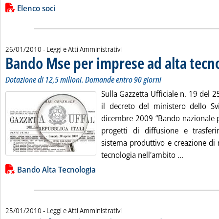
Lista allegati PDF alla notizia
Elenco soci
26/01/2010
- Leggi e Atti Amministrativi
Bando Mse per imprese ad alta tecn
Dotazione di 12,5 milioni. Domande entro 90 giorni
Sulla Gazzetta Ufficiale n. 19 del 
il decreto del ministero dello 
dicembre 2009 “Bando nazionale pe
progetti di diffusione e trasfer
sistema produttivo e creazione di
Leggi tutt
tecnologia nell'ambito ...
Lista allegati PDF alla notizia
Bando Alta Tecnologia
25/01/2010
- Leggi e Atti Amministrativi