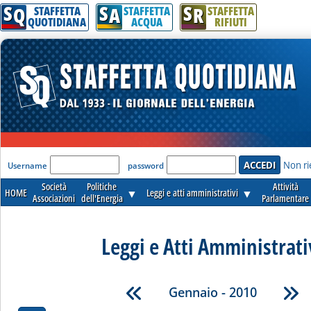
S
S
S
Q
A
R
STAFFETTA
STAFFETTA
STAFFETTA
QUOTIDIANA
ACQUA
RIFIUTI
'Modulo Login per accedere'
Non ri
Username
password
Società
Politiche
Attività
HOME
▼
Leggi e atti amministrativi
▼
Associazioni
dell'Energia
Parlamentare
Leggi e Atti Amministrati
Gennaio - 2010