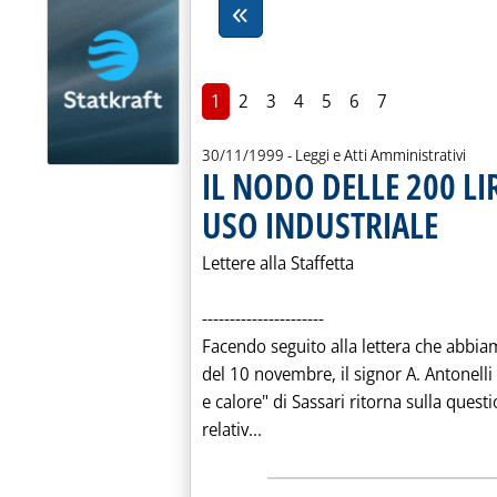
1
2
3
4
5
6
7
30/11/1999
- Leggi e Atti Amministrativi
IL NODO DELLE 200 LI
USO INDUSTRIALE
. Pubblica
Lettere alla Staffetta
----------------------
Facendo seguito alla lettera che abbiam
del 10 novembre, il signor A. Antonelli
e calore" di Sassari ritorna sulla quest
Leggi tutta la notizia: 'IL 
relativ...