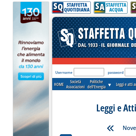
S
S
S
Q
A
STAFFETTA
STAFFETTA
QUOTIDIANA
ACQUA
'Modulo Login per acceder
Username
password
Società
Politiche
HOME
▼
Leggi e atti 
Associazioni
dell'Energia
Leggi e Att
Nove