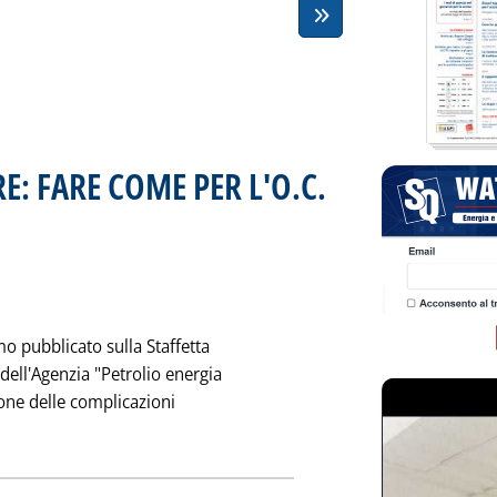
RE: FARE COME PER L'O.C.
ta martedì 30 novembre 1999 alle 0.0.
o pubblicato sulla Staffetta
 dell'Agenzia "Petrolio energia
ione delle complicazioni
NODO DELLE 200 LIRE: FARE COME PER L'O.C. USO INDUSTRIALE'