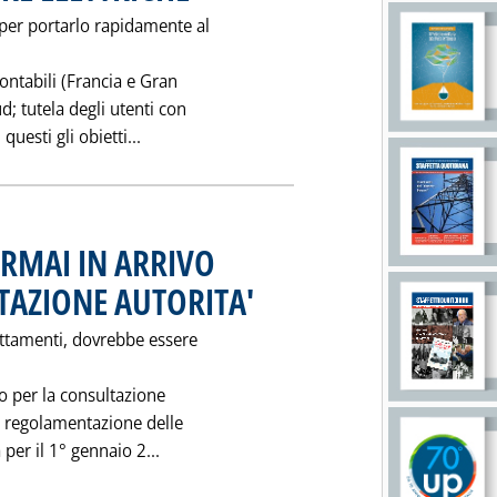
per portarlo rapidamente al
rontabili (Francia e Gran
d; tutela degli utenti con
Leggi tutta la notizia: 'QUALITA' SERVIZIO
questi gli obietti...
ORMAI IN ARRIVO
AZIONE AUTORITA'
. Pubblicata venerdì 26 novembre 1999 alle 0
ittamenti, dovrebbe essere
o per la consultazione
di regolamentazione delle
Leggi tutta la notizia: 'TARIFFE ELETT
a per il 1° gennaio 2...