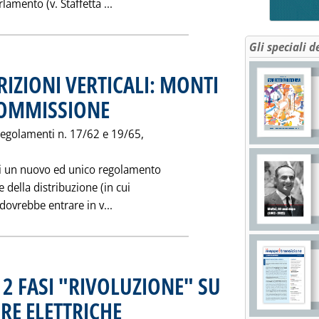
Leggi tutta la notizia: 'PARERE DIRETT
lamento (v. Staffetta ...
Gli speciali d
IZIONI VERTICALI: MONTI
COMMISSIONE
. Pubblicata venerdì 26 novembre 1999 alle 0.0.
regolamenti n. 17/62 e 19/65,
di un nuovo ed unico regolamento
e della distribuzione (in cui
Leggi tutta la notizia: 'CONCORRENZA
dovrebbe entrare in v...
N 2 FASI "RIVOLUZIONE" SU
RE ELETTRICHE
. Pubblicata venerdì 26 novembre 1999 alle 0.0.