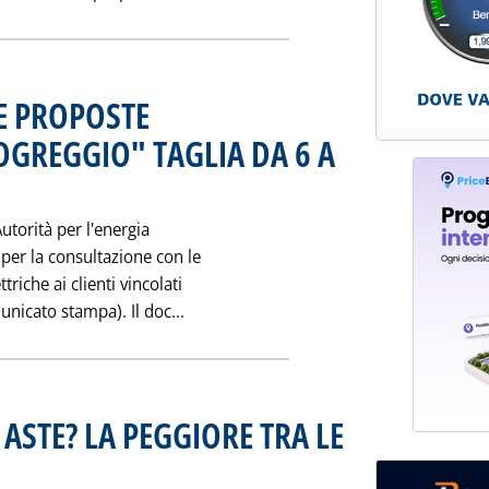
LE PROPOSTE
OGREGGIO" TAGLIA DA 6 A
bblicata martedì 30 novembre 1999 alle 0.0.
Autorità per l'energia
per la consultazione con le
triche ai clienti vincolati
Leggi tutta la notizia: 'TARIFFE EL
unicato stampa). Il doc...
 ASTE? LA PEGGIORE TRA LE
ubblicata sabato 27 novembre 1999 alle 0.0.