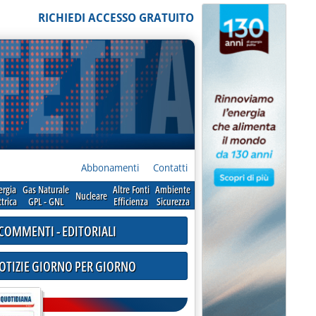
RICHIEDI ACCESSO GRATUITO
Abbonamenti
Contatti
ergia
Gas Naturale
Altre Fonti
Ambiente
Nucleare
ttrica
GPL - GNL
Efficienza
Sicurezza
COMMENTI - EDITORIALI
NOTIZIE GIORNO PER GIORNO