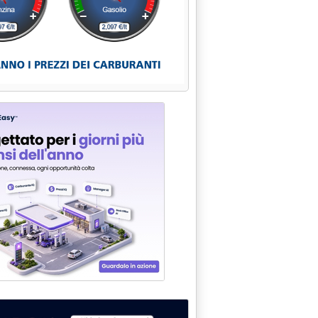
ETTRICHE: LE PROPOSTE DELL'AUTORITA' "CAROGREGGIO" TAGLIA 