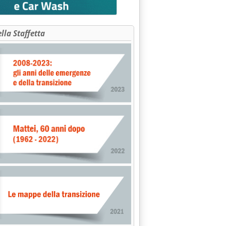
IVA GAS SU BOLLETTINO ANTITRUST'
ella Staffetta
 E RESTRIZIONI VERTICALI: MONTI SU "LIBRO BIANCO" COMMIS