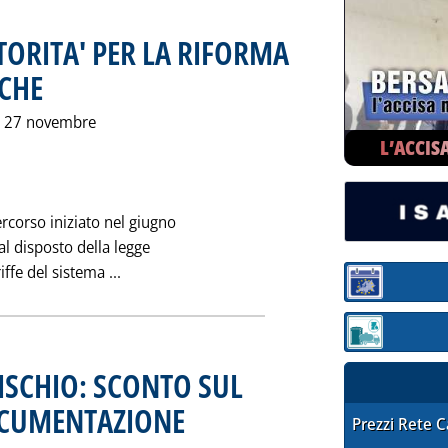
TORITA' PER LA RIFORMA
ICHE
. Pubblicata martedì 30 novembre 1999 alle 0.0.
il 27 novembre
L’ACCIS
rcorso iniziato nel giugno
l disposto della legge
Leggi tutta la notizia: 'LE PROPOSTE DELL'
iffe del sistema ...
Sezione:
Sezione: quotaz
 RISCHIO: SCONTO SUL
OCUMENTAZIONE
. Pubblicata martedì 30 novembre 1999 alle 0.0.
STAFFETTA PRE
Prezzi Rete 