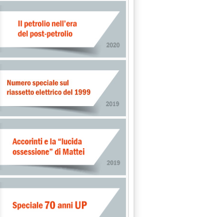
: IN 2 FASI "RIVOLUZIONE" SU CONTINUITA' FORNITURE ELETTRI
.0.
RICHE: ORMAI IN ARRIVO DOCUMENTO CONSULTAZIONE AUTORITA