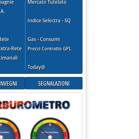
pagnie
Mercato Tutelato
.A.
Indice Selectra - SQ
Rete
Gas - Consumi
 DOCUMENTAZIONE'
xtra-Rete
Prezzi Contratto GPL
timanali
Today@
CONVEGNI
SEGNALAZIONI
99 alle 0.0.
INISTRI SU "CARBON TAX" E RIORGANIZZAZIONE DIRIGENTI MIN