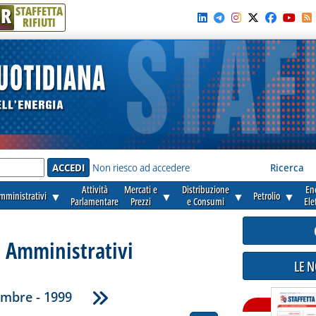
R
STAFFETTA
RIFIUTI
e'
Non riesco ad accedere
Ricerca
Attività
Mercati e
Distribuzione
En
amministrativi
▼
▼
▼
Petrolio
▼
Parlamentare
Prezzi
e Consumi
Ele
i Amministrativi
LE 
mbre - 1999