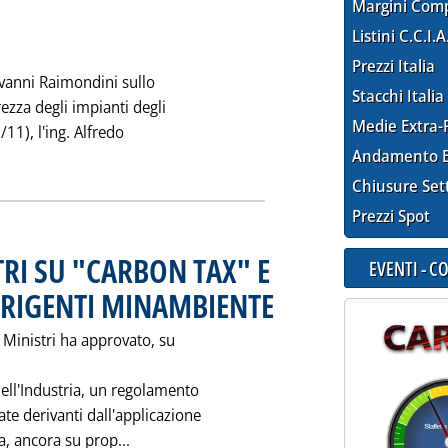
Margini Com
Listini C.C.I.A
Prezzi Italia
ovanni Raimondini sullo
Stacchi Italia
rezza degli impianti degli
Medie Extra-
/11), l'ing. Alfredo
'EDIFICI E IMPIANTI A RISCHIO: SCONTO SUL PREZZO SE MANCA
Andamento E
Chiusure Set
Prezzi Spot
TRI SU "CARBON TAX" E
EVENTI - 
IRIGENTI MINAMBIENTE
. Pubblicata martedì 30 novembre 19
i Ministri ha approvato, su
dell'Industria, un regolamento
ate derivanti dall'applicazione
Leggi tutta la notizia: 'CONSIGLIO DEI M
a, ancora su prop...