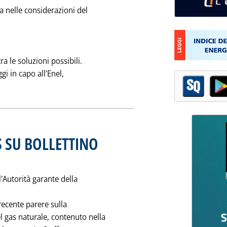
ia nelle considerazioni del
a le soluzioni possibili.
gi in capo all'Enel,
Leggi tutta la notizia: 'IMPORT ELETTRICO: LE ASTE? LA PEGGI
S SU BOLLETTINO
embre 1999 alle 0.0.
l'Autorità garante della
recente parere sulla
l gas naturale, contenuto nella