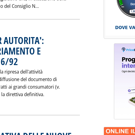
Leggi tutta la notizia: 'AL VIA IL RIORDINO 
o del Consiglio N...
 AUTORITA':
RIAMENTO E
 6/92
. Pubblicata venerdì 07 agosto 1998 alle 0.0.
a ripresa dell'attività
diffusione del documento di
atti ai grandi consumatori (v.
la direttiva definitiva.
BRE CALDO PER AUTORITA': UNBUNDLING, VETTORIAMENTO E AG