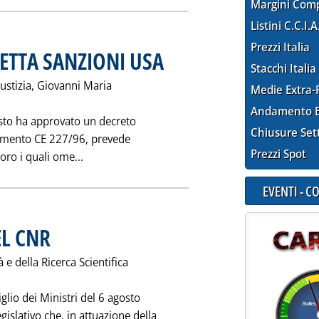
Margini Com
Listini C.C.I.A
Prezzi Italia
CETTA SANZIONI USA
. Pubblicata sabato 08 agosto 1998 alle 0.0.
Stacchi Italia
iustizia, Giovanni Maria
Medie Extra-
Andamento E
gosto ha approvato un decreto
Chiusure Set
olamento CE 227/96, prevede
Prezzi Spot
Leggi tutta la notizia: 'SANZIONI PER CHI A
oro i quali ome...
EVENTI - 
EL CNR
. Pubblicata sabato 08 agosto 1998 alle 0.0.
 e della Ricerca Scientifica
iglio dei Ministri del 6 agosto
islativo che, in attuazione della