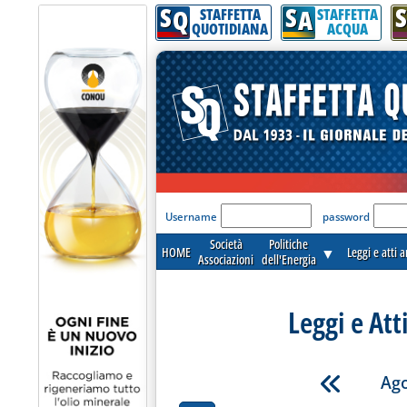
S
S
S
Q
A
STAFFETTA
STAFFETTA
QUOTIDIANA
ACQUA
'Modulo Login per acceder
Username
password
Società
Politiche
HOME
▼
Leggi e atti 
Associazioni
dell'Energia
Leggi e Att
Ago