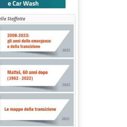
RE ESPLICATIVA MINAMBIENTE SU COMPILAZIONE REGISTRI E FOR
ella Staffetta
 alle 0.0.
L) 3 P.V. A PISA E PISTOIA'
le 0.0.