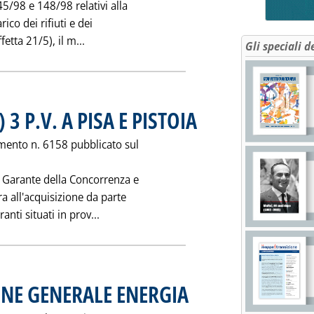
45/98 e 148/98 relativi alla
ico dei rifiuti e dei
Leggi tutta la notizia: 'RIFIUTI: CIRCOLA
tta 21/5), il m...
Gli speciali d
3 P.V. A PISA E PISTOIA
. Pubblicata venerdì 07 agosto 1998
imento n. 6158 pubblicato sul
tà Garante della Concorrenza e
ra all'acquisizione da parte
Leggi tutta la notizia: 'ALLA SIRTAM (TAMOI
nti situati in prov...
ONE GENERALE ENERGIA
. Pubblicata venerdì 07 agosto 1998 al