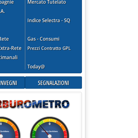
pagnie
Mercato Tutelato
.A.
Indice Selectra - SQ
Rete
Gas - Consumi
xtra-Rete
Prezzi Contratto GPL
timanali
Today@
CCETTA SANZIONI USA'
CONVEGNI
SEGNALAZIONI