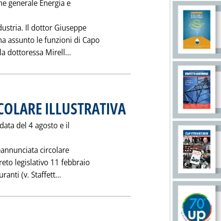
one generale Energia e
dustria. Il dottor Giuseppe
ha assunto le funzioni di Capo
Leggi tutta la notizia: 'NOMINE ALLA DI
la dottoressa Mirell...
IRCOLARE ILLUSTRATIVA
. Pubblicata venerdì 07 agosto 1998 alle
data del 4 agosto e il
annunciata circolare
creto legislativo 11 febbraio
Leggi tutta la notizia: 'RETE: E' USCITA LA 
ranti (v. Staffett...