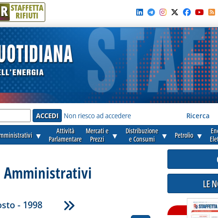
R
STAFFETTA
RIFIUTI
e'
Non riesco ad accedere
Ricerca
Attività
Mercati e
Distribuzione
En
amministrativi
▼
▼
▼
Petrolio
▼
Parlamentare
Prezzi
e Consumi
Ele
i Amministrativi
LE 
sto - 1998