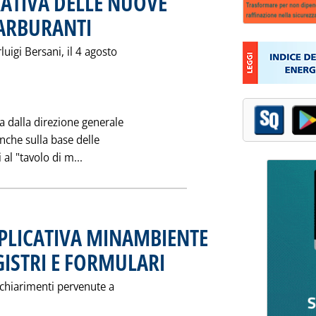
RATIVA DELLE NUOVE
CARBURANTI
. Pubblicata venerdì 07 agosto 1998 alle 0.0.
luigi Bersani, il 4 agosto
a dalla direzione generale
anche sulla base delle
Leggi tutta la notizia: 'LA CIRCOLARE ILLU
al "tavolo di m...
ESPLICATIVA MINAMBIENTE
ISTRI E FORMULARI
. Pubblicata venerdì 07 agosto 1998 alle 0.0.
 chiarimenti pervenute a