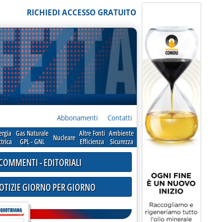
RICHIEDI ACCESSO GRATUITO
Abbonamenti
Contatti
ergia
Gas Naturale
Altre Fonti
Ambiente
Nucleare
ttrica
GPL - GNL
Efficienza
Sicurezza
COMMENTI - EDITORIALI
NOTIZIE GIORNO PER GIORNO