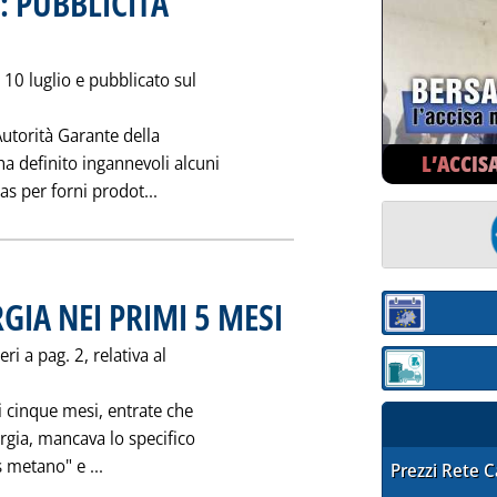
 PUBBLICITA'
 08 agosto 1998 alle 0.0.
10 luglio e pubblicato sul
'Autorità Garante della
L’ACCIS
ha definito ingannevoli alcuni
Leggi tutta la notizia: 'BRUCIATORI AVA
as per forni prodot...
GIA NEI PRIMI 5 MESI
. Pubblicata sabato 08 agosto 1998 alle 
Sezione:
eri a pag. 2, relativa al
Sezione: quotaz
mi cinque mesi, entrate che
rgia, mancava lo specifico
Leggi tutta la notizia: 'LE IMPOSTE SULL'ENERGIA
s metano" e ...
STAFFETTA PRE
Prezzi Rete 