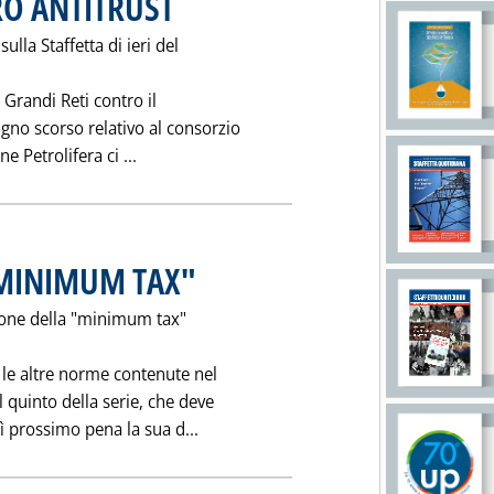
RO ANTITRUST
ulla Staffetta di ieri del
 Grandi Reti contro il
gno scorso relativo al consorzio
Leggi tutta la notizia: 'U.P. E RICORSO CON
ne Petrolifera ci ...
"MINIMUM TAX"
. Pubblicata sabato 23 ottobre 1993 alle 0.0.
tione della "minimum tax"
 le altre norme contenute nel
 quinto della serie, che deve
Leggi tutta la notizia: 'ARMONIZZA
ì prossimo pena la sua d...