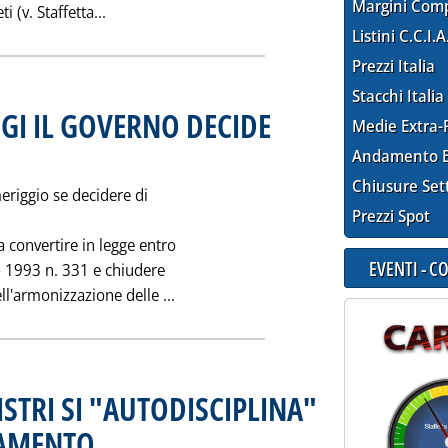
Margini Com
Leggi tutta la notizia: 'RISTRUTTURAZIONE RE
 (v. Staffetta...
Listini C.C.I.A
Prezzi Italia
Stacchi Italia
GI IL GOVERNO DECIDE
Medie Extra-
ì 28 ottobre 1993 alle 0.0.
Andamento E
Chiusure Set
eriggio se decidere di
Prezzi Spot
 a convertire in legge entro
EVENTI - 
o 1993 n. 331 e chiudere
Leggi tutta la notizia: 'ARMONIZZA
l'armonizzazione delle ...
ISTRI SI "AUTODISCIPLINA"
LAMENTO
. Pubblicata giovedì 28 ottobre 1993 alle 0.0.