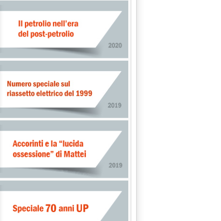
TRO ANTITRUST'
ZIONE E "MINIMUM TAX"'