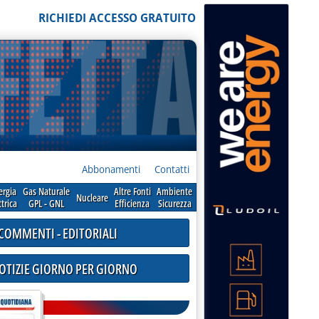
RICHIEDI ACCESSO GRATUITO
Abbonamenti
Contatti
ergia
Gas Naturale
Altre Fonti
Ambiente
Nucleare
ttrica
GPL - GNL
Efficienza
Sicurezza
COMMENTI - EDITORIALI
NOTIZIE GIORNO PER GIORNO