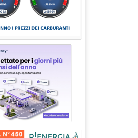
DEI MINISTRI SI "AUTODISCIPLINA" VIA AL NUOVO REGOLAMENTO'
NA DELLE CONCESSIONI DI AREE DEMANIALI E BANCHINE NEI POR