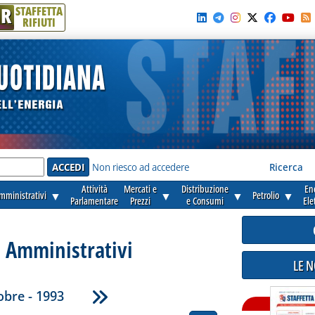
R
STAFFETTA
RIFIUTI
e'
Non riesco ad accedere
Ricerca
Attività
Mercati e
Distribuzione
En
amministrativi
▼
▼
▼
Petrolio
▼
Parlamentare
Prezzi
e Consumi
Ele
i Amministrativi
LE 
obre - 1993