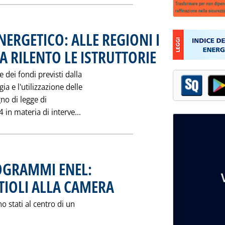
NERGETICO: ALLE REGIONI I
 A RILENTO LE ISTRUTTORIE
. Pubblicata mercoledì 27 ott
 dei fondi previsti dalla
ia e l'utilizzazione delle
gno di legge di
Leggi tutta la notizia: '"S.O.S." RISP
in materia di interve...
OGRAMMI ENEL:
TIOLI ALLA CAMERA
. Pubblicata mercoledì 27 ottobre 1993 alle 0.
 stati al centro di un