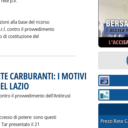
rete p.v.
zioni alla base del ricorso
r.l. contro il provvedimento
o di costituzione del
L’ACCIS
"OPPORTUNITA'" DEL RICORSO'
TE CARBURANTI: I MOTIVI
Sezione:
EL LAZIO
. Pubblicata venerdì 29 ottobre 1993 alle 0.0.
ontro il provvedimento dell'Antitrust
Sezione: quotaz
ccesso di potere: sono questi
STAFFETTA PRE
Prezzi Rete 
l Tar presentato il 21