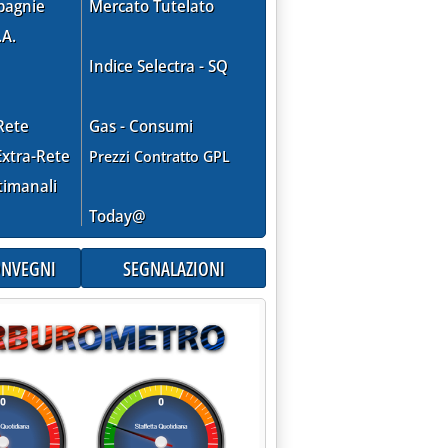
pagnie
Mercato Tutelato
TE CARBURANTI: I MOTIVI DEL RICORSO AL TAR DEL LAZIO'
.A.
Indice Selectra - SQ
Rete
Gas - Consumi
xtra-Rete
Prezzi Contratto GPL
timanali
Today@
CONVEGNI
SEGNALAZIONI
ZIONE: OGGI IL GOVERNO DECIDE SULLA FIDUCIA'