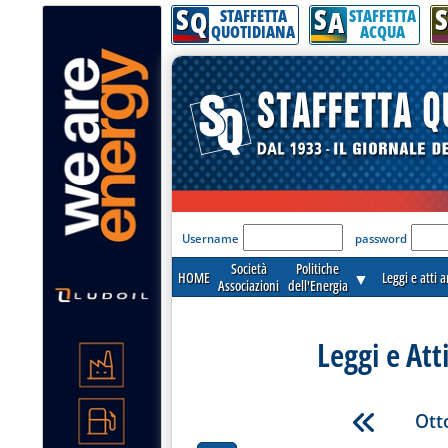
S
S
S
Q
A
STAFFETTA
STAFFETTA
QUOTIDIANA
ACQUA
'Modulo Login per acceder
Username
password
Società
Politiche
HOME
▼
Leggi e atti 
Associazioni
dell'Energia
Leggi e Att
Ott