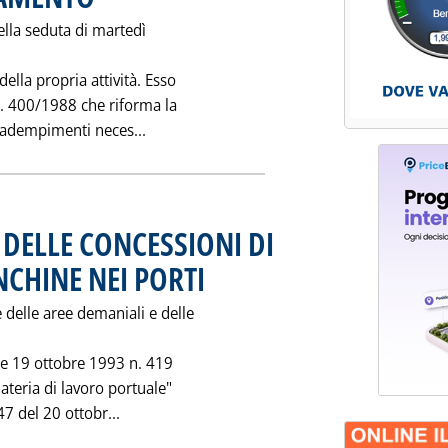
ella seduta di martedì
della propria attività. Esso
 n. 400/1988 che riforma la
Leggi tutta la notizia: 'IL CONSIGLIO 
i adempimenti neces...
 DELLE CONCESSIONI DI
NCHINE NEI PORTI
. Pubblicata giovedì 28 ottobre 1993 alle 0.0.
 delle aree demaniali e delle
ge 19 ottobre 1993 n. 419
ateria di lavoro portuale"
Leggi tutta la notizia: 'LA NUOVA DISCIPLI
47 del 20 ottobr...