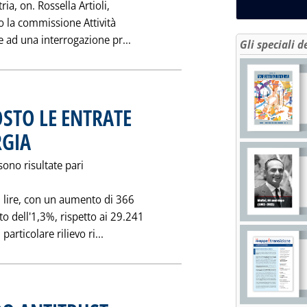
ria, on. Rossella Artioli,
o la commissione Attività
Leggi tutta la notizia: '"CONCES
 ad una interrogazione pr...
Gli speciali d
OSTO LE ENTRATE
RGIA
. Pubblicata mercoledì 27 ottobre 1993 alle 0.0.
sono risultate pari
 lire, con un aumento di 366
o dell'1,3%, rispetto ai 29.241
Leggi tutta la notizia: 'TUTTE IN CALO
articolare rilievo ri...
. Pubblicata sabato 23 ottobre 1993 alle 0.0.