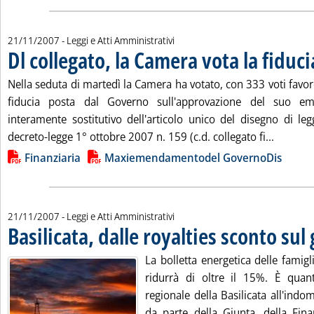
21/11/2007
- Leggi e Atti Amministrativi
Dl collegato, la Camera vota la fiduci
Nella seduta di martedì la Camera ha votato, con 333 voti favore
fiducia posta dal Governo sull'approvazione del suo e
interamente sostitutivo dell'articolo unico del disegno di le
Leggi tu
decreto-legge 1° ottobre 2007 n. 159 (c.d. collegato fi...
Lista allegati PDF alla notizia
Finanziaria
Maxiemendamentodel GovernoDis
21/11/2007
- Leggi e Atti Amministrativi
Basilicata, dalle royalties sconto sul
La bolletta energetica delle famigl
ridurrà di oltre il 15%. È quan
regionale della Basilicata all'indo
da parte della Giunta, della Fina