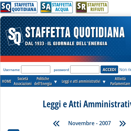
S
S
S
Q
A
R
STAFFETTA
STAFFETTA
STAFFETTA
QUOTIDIANA
ACQUA
RIFIUTI
'Modulo Login per accedere'
Non ri
Username
password
Società
Politiche
Attività
HOME
▼
Leggi e atti amministrativi
▼
Associazioni
dell'Energia
Parlamentare
Leggi e Atti Amministrati
Novembre - 2007