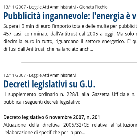
di:
13/11/2007
- Leggi e Atti Amministrativi -
Gionata Picchio
Pubblicità ingannevole: l'energia è 
Supera i 9 mln di euro l'importo totale delle multe per pubblicit
457 casi, comminate dall'Antitrust dal 2005 a oggi. Ma solo
diecimila euro in tutto, riguardano il settore energetico. E' 
Leggi tutta la notizi
diffusi dall'Antitrust, che ha lanciato anch...
12/11/2007
- Leggi e Atti Amministrativi
Decreti legislativi su G.U.
. Pubblicata lunedì 12 nove
Il supplemento ordinario n. 228/L alla Gazzetta Ufficiale 
pubblica i seguenti decreti legislativi:
Decreto legislativo 6 novembre 2007, n. 201
Attuazione della direttiva 2005/32/CE relativa all'istituz
Leggi tutta la notizia: 'D
l'elaborazione di specifiche per la
pro...