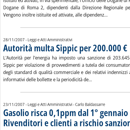
istituiti ed attivati, in via sperimentale, l'Ufficio delle Dogane di
Dogane di Roma 2, dipendenti dalla Direzione Regionale per
Leggi tutta
Vengono inoltre istituite ed attivate, alle dipendenz...
28/11/2007
- Leggi e Atti Amministrativi
Autorità multa Sippic per 200.000 €
. 
L'Autorità per l'energia ha imposto una sanzione di 203.645
Sippic per violazione di provvedimenti a tutela dei consumator
degli standard di qualità commerciale e dei relativi indennizzi 
Leggi tutta la noti
informativi delle bollette e la periodicità de...
di:
23/11/2007
- Leggi e Atti Amministrativi -
Carlo Baldassarre
Gasolio risca 0,1ppm dal 1° gennaio
Rivenditori e clienti a rischio sanzio