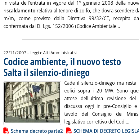
. Pubblicata venerdì 23 novembre 2007 alle 11.52.
In vista dell'entrata in vigore dal 1° gennaio 2008 della nuov
riscaldamento
relativa al tenore di zolfo, che dovrà scender
m/m, come previsto dalla Direttiva 99/32/CE, recepita 
Leggi tut
confermata dal D. Lgs. 152/2006 (Codice Ambientale...
22/11/2007
- Leggi e Atti Amministrativi
Codice ambiente, il nuovo testo
Salta il silenzio-diniego
. Pubblicata giovedì 22 novembre
Cade il silenzio-diniego ma resta 
eolici sopra i 20 MW. Sono ques
attese dell'ultima revisione del
discussa oggi in pre-Consiglio 
tavolo del Consiglio dei Minist
Legg
legislativo correttivo del Codi...
Lista allegati PDF alla notizia
Schema decreto parte2
SCHEMA DI DECRETO LEGISLA