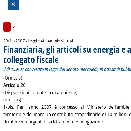
1
2
29/11/2007
- Leggi e Atti Amministrativi
Finanziaria, gli articoli su energia e
collegato fiscale
. Sottotitolo: Il dl 159/07 convertito in legge dal Se
. Pubblicata giovedì 29 novembre 2007 alle 16.11.
Il dl 159/07 convertito in legge dal Senato mercoledì, in attesa di pubb
(Omissis)
Articolo 26
(Disposizioni in materia di ambiente)
(omissis)
1-bis. Per l'anno 2007 è concesso al Ministero dell'ambien
territorio e del mare un contributo straordinario di 10 milioni d
Leggi tutta 
di interventi urgenti di adattamento e mitigazione...