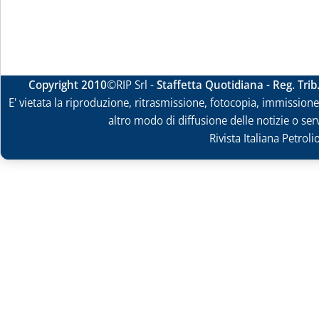
Copyright 2010
©RIP Srl -
Staffetta Quotidiana - Reg. Tri
E' vietata la riproduzione, ritrasmissione, fotocopia, immissione 
altro modo di diffusione delle notizie o ser
Rivista Italiana Petrol