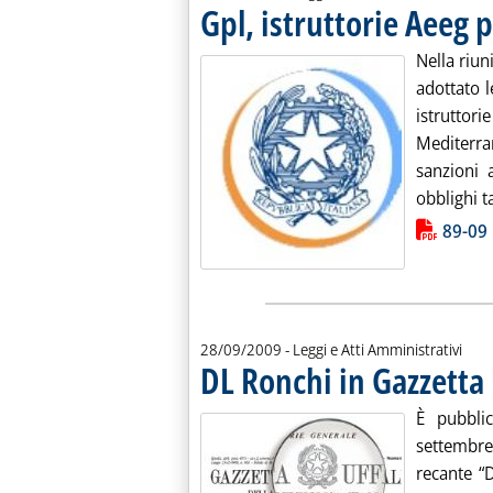
Gpl, istruttorie Aeeg
Nella riun
adottato l
istrutto
Mediterra
sanzioni 
obblighi tar
Lista allegati PDF alla notiz
89-09
28/09/2009
- Leggi e Atti Amministrativi
DL Ronchi in Gazzetta 
È pubbli
settembre
recante “D