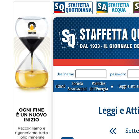
S
S
S
Q
A
STAFFETTA
STAFFETTA
QUOTIDIANA
ACQUA
'Modulo Login per acceder
Username
password
Società
Politiche
HOME
▼
Leggi e atti 
Associazioni
dell'Energia
Leggi e Att
Sett