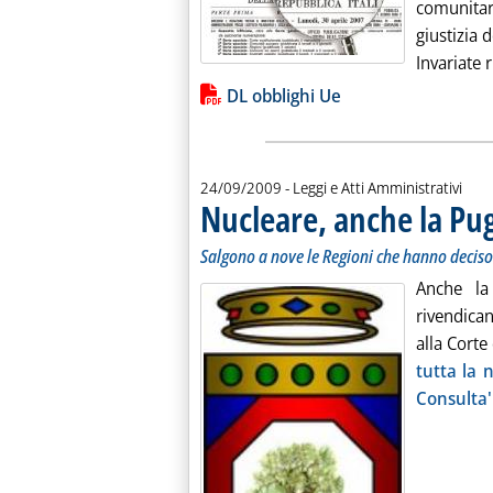
comunitar
giustizia 
Invariate r
Lista allegati PDF alla notiz
DL obblighi Ue
24/09/2009
- Leggi e Atti Amministrativi
Nucleare, anche la Pug
Salgono a nove le Regioni che hanno deciso
Anche la
rivendica
alla Corte
tutta la n
Consulta'