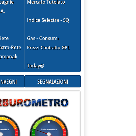
o a Bitonto'
pagnie
Mercato Tutelato
.A.
Indice Selectra - SQ
Rete
Gas - Consumi
xtra-Rete
Prezzi Contratto GPL
timanali
Today@
CONVEGNI
SEGNALAZIONI
difiche al “55%”'