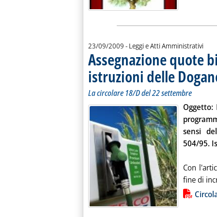
23/09/2009
- Leggi e Atti Amministrativi
Assegnazione quote bi
istruzioni delle Dogan
La circolare 18/D del 22 settembre
Oggetto:
programm
sensi de
504/95. Is
Con l'art
fine di inc
Lista allegati PDF alla notiz
Circol