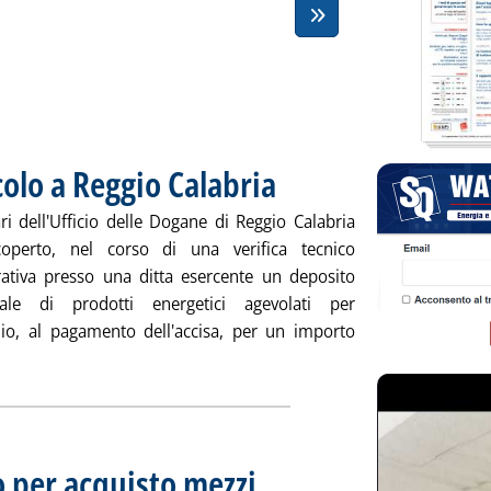
olo a Reggio Calabria
. Pubblicata lunedì 28 settembre 2009 al
ri dell'Ufficio delle Dogane di Reggio Calabria
operto, nel corso di una verifica tecnico
ativa presso una ditta esercente un deposito
ale di prodotti energetici agevolati per
olio, al pagamento dell'accisa, per un importo
e, frode su agricolo a Reggio Calabria'
o per acquisto mezzi
. Pubblicata lunedì 28 settembre 2009 alle 1