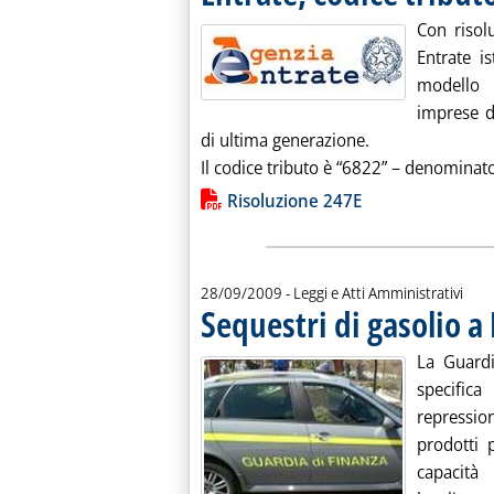
Con risol
Entrate is
modello 
imprese d
di ultima generazione.
Il codice tributo è “6822” – denominato 
Lista allegati PDF alla notiz
Risoluzione 247E
28/09/2009
- Leggi e Atti Amministrativi
Sequestri di gasolio a
La Guardi
specific
repressio
prodotti p
capacità