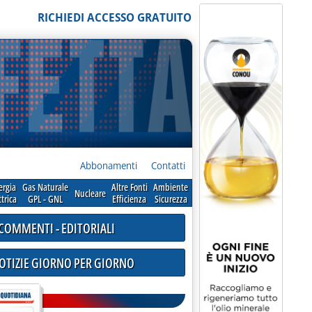
RICHIEDI ACCESSO GRATUITO
Abbonamenti
Contatti
ergia
Gas Naturale
Altre Fonti
Ambiente
Nucleare
ttrica
GPL - GNL
Efficienza
Sicurezza
COMMENTI - EDITORIALI
NOTIZIE GIORNO PER GIORNO