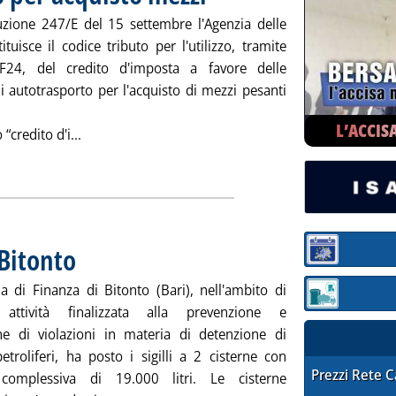
uzione 247/E del 15 settembre l'Agenzia delle
tituisce il codice tributo per l'utilizzo, tramite
F24, del credito d'imposta a favore delle
i autotrasporto per l'acquisto di mezzi pesanti
L’ACCIS
Leggi tutta la notizia: 'Entrate, codice tributo per
“credito d'i...
ia
 Bitonto
. Pubblicata lunedì 28 settembre 2009 alle 14.52.
Sezione:
a di Finanza di Bitonto (Bari), nell'ambito di
Sezione: quotaz
a attività finalizzata alla prevenzione e
ne di violazioni in materia di detenzione di
etroliferi, ha posto i sigilli a 2 cisterne con
STAFFETTA PRE
Prezzi Rete 
 complessiva di 19.000 litri. Le cisterne