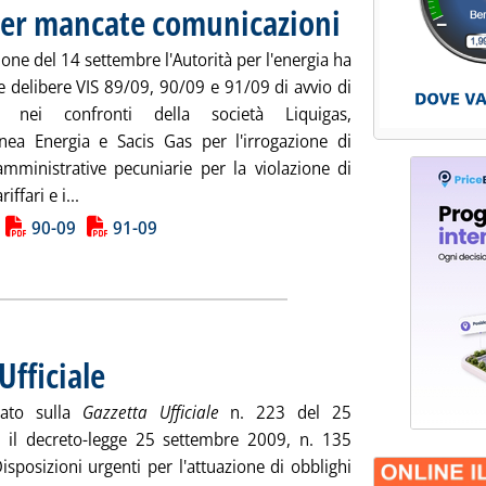
 per mancate comunicazioni
. Pubblicata lunedì 28 sette
ione del 14 settembre l'Autorità per l'energia ha
e delibere VIS 89/09, 90/09 e 91/09 di avvio di
rie nei confronti della società Liquigas,
nea Energia e Sacis Gas per l'irrogazione di
amministrative pecuniarie per la violazione di
Leggi tutta la notizia: 'Gpl, istruttorie Aeeg per ma
iffari e i...
ia
90-09
91-09
Ufficiale
. Pubblicata lunedì 28 settembre 2009 alle 9.53.
cato sulla
Gazzetta Ufficiale
n. 223 del 25
 il decreto-legge 25 settembre 2009, n. 135
isposizioni urgenti per l'attuazione di obblighi