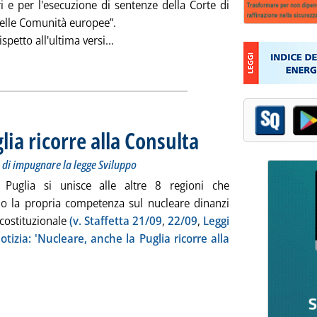
i e per l'esecuzione di sentenze della Corte di
delle Comunità europee”.
Leggi tutta la notizia: 'DL Ronchi in Gazz
ispetto all'ultima versi...
ia
lia ricorre alla Consulta
. Sottotitolo: Salgono a nove le Re
. Pubblicata giovedì 24 settembre 2
 di impugnare la legge Sviluppo
 Puglia si unisce alle altre 8 regioni che
no la propria competenza sul nucleare dinanzi
 costituzionale
(v. Staffetta 21/09
,
22/09
,
Leggi
otizia: 'Nucleare, anche la Puglia ricorre alla