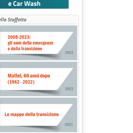
ella Staffetta
 'Assegnazione quote bioetanolo 2009, le istruzioni delle Dogan