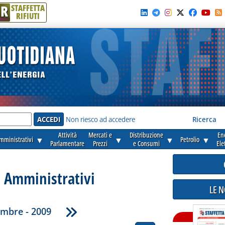
R
STAFFETTA
RIFIUTI
e'
Non riesco ad accedere
Ricerca
Attività
Mercati e
Distribuzione
En
amministrativi
▼
▼
▼
Petrolio
▼
Parlamentare
Prezzi
e Consumi
Ele
i Amministrativi
LE 
embre - 2009