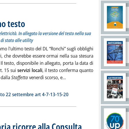
mo testo
. Sottotitolo: Servizi locali: confermata esclusione gas e elettricità. In allega
. Pubblicata martedì 22 settembre 2009 alle 19.38.
lettricità. In allegato la versione del testo nella sua
i stato alle utility
mo l'ultimo testo del DL “Ronchi” sugli obblighi
i, che dovrebbe essere ormai nella sua stesura
 Il testo, disponibile in allegato, porta la data di
rt. 15 sui
servizi locali
, il testo conferma quanto
Leggi tutta la notizia: 'DL Ronc
 dalla
Staffetta
venerdì scorso, e...
ia
sto 22 settembre art 4-7-13-15-20
ia ricorre alla Consulta
. Sottotitolo: Burlando (Liguria) 
. Pubblicata martedì 22 settembre