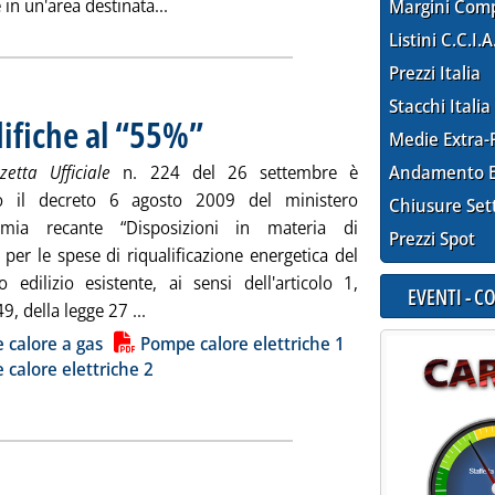
Leggi tutta la notizia: 'Sequestri di gasoli
 in un'area destinata...
Margini Com
Listini C.C.I.A
Prezzi Italia
Stacchi Italia
difiche al “55%”
. Pubblicata lunedì 28 settembre 2009 alle 14.51.
Medie Extra-
zetta Ufficiale
n. 224 del 26 settembre è
Andamento E
to il decreto 6 agosto 2009 del ministero
Chiusure Set
nomia recante “Disposizioni in materia di
Prezzi Spot
 per le spese di riqualificazione energetica del
o edilizio esistente, ai sensi dell'articolo 1,
EVENTI - 
Leggi tutta la notizia: 'Efficienza, in G.U. mo
 della legge 27 ...
ia
 calore a gas
Pompe calore elettriche 1
calore elettriche 2