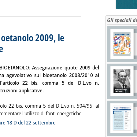
Gli speciali d
oetanolo 2009, le
e
. Sottotitolo: La circolare 18/D del 22 settembre
. Pubblicata mercoledì 23 settembre 2009 alle 10.22.
 BIOETANOLO: Assegnazione quote 2009 del
a agevolativo sul bioetanolo 2008/2010 ai
ll'articolo 22 bis, comma 5 del D.L.vo n.
truzioni applicative.
icolo 22 bis, comma 5 del D.L.vo n. 504/95, al
Leggi tutta la notizia:
rementare l'utilizzo di fonti energetiche ...
ia
are 18 D del 22 settembre