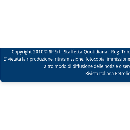
Copyright 2010
©RIP Srl -
Staffetta Quotidiana - Reg. Tri
E' vietata la riproduzione, ritrasmissione, fotocopia, immissione 
altro modo di diffusione delle notizie o ser
Rivista Italiana Petrol