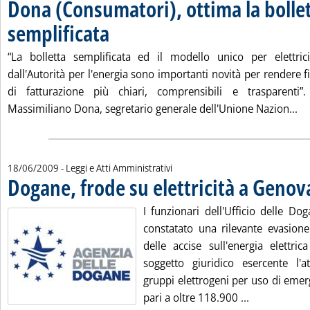
Dona (Consumatori), ottima la bolle
semplificata
. Pubblicata giovedì 18 giugno 2009 alle 15.28.
“La bolletta semplificata ed il modello unico per elettric
dall'Autorità per l'energia sono importanti novità per rendere
di fatturazione più chiari, comprensibili e trasparenti”
Le
Massimiliano Dona, segretario generale dell'Unione Nazion...
18/06/2009
- Leggi e Atti Amministrativi
Dogane, frode su elettricità a Genov
I funzionari dell'Ufficio delle D
constatato una rilevante evasione 
delle accise sull'energia elettri
soggetto giuridico esercente l'at
gruppi elettrogeni per uso di eme
Leggi tutta l
pari a oltre 118.900 ...