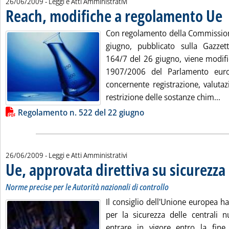
26/06/2009
- Leggi e Atti Amministrativi
Reach, modifiche a regolamento Ue
. 
Con regolamento della Commissio
giugno, pubblicato sulla Gazzett
164/7 del 26 giugno, viene modifi
1907/2006 del Parlamento euro
concernente registrazione, valutaz
Le
restrizione delle sostanze chim...
Lista allegati PDF alla notizia
Regolamento n. 522 del 22 giugno
26/06/2009
- Leggi e Atti Amministrativi
Ue, approvata direttiva su sicurezza
Norme precise per le Autorità nazionali di controllo
Il consiglio dell'Unione europea ha
per la sicurezza delle centrali n
entrare in vigore entro la fine