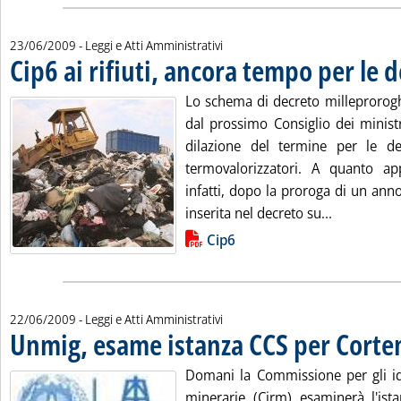
23/06/2009
- Leggi e Atti Amministrativi
Cip6 ai rifiuti, ancora tempo per le 
Lo schema di decreto milleprorog
dal prossimo Consiglio dei minist
dilazione del termine per le d
termovalorizzatori. A quanto a
infatti, dopo la proroga di un an
Leggi tutta
inserita nel decreto su...
Lista allegati PDF alla notizia
Cip6
22/06/2009
- Leggi e Atti Amministrativi
Unmig, esame istanza CCS per Cort
Domani la Commissione per gli idr
minerarie (Cirm) esaminerà l'ista