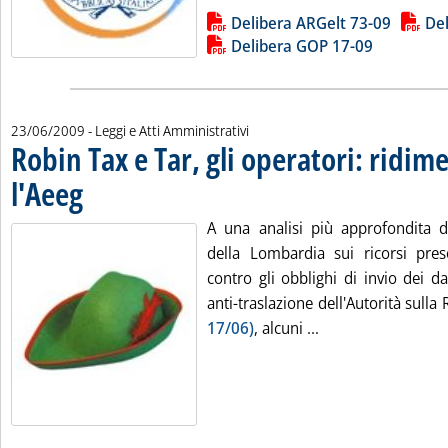
Lista allegati PDF alla notizia
Delibera ARGelt 73-09
Del
Delibera GOP 17-09
23/06/2009
- Leggi e Atti Amministrativi
Robin Tax e Tar, gli operatori: ridim
l'Aeeg
. Pubblicata martedì 23 giugno 2009 alle 15.2.
A una analisi più approfondita d
della Lombardia sui ricorsi prese
contro gli obblighi di invio dei d
anti-traslazione dell'Autorità sull
Leggi tutta la noti
17/06)
, alcuni ...