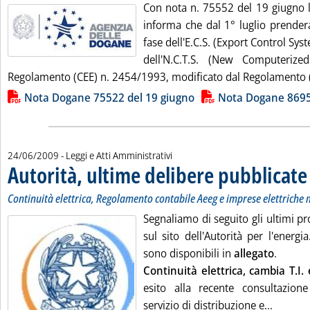
Con nota n. 75552 del 19 giugno l
informa che dal 1° luglio prender
fase dell'E.C.S. (Export Control Sys
dell'N.C.T.S. (New Computerized
Regolamento (CEE) n. 2454/1993, modificato dal Regolamento (
Lista allegati PDF alla notizia
Nota Dogane 75522 del 19 giugno
Nota Dogane 8695
24/06/2009
- Leggi e Atti Amministrativi
Autorità, ultime delibere pubblicate
.
.
Continuità elettrica, Regolamento contabile Aeeg e imprese elettriche 
Segnaliamo di seguito gli ultimi p
sul sito dell'Autorità per l'energia
sono disponibili in
allegato
.
Continuità elettrica, cambia T.I
esito alla recente consultazione
Leggi tu
servizio di distribuzione e...