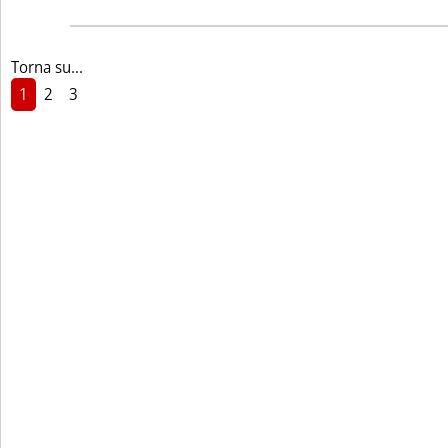
Torna su...
1
2
3