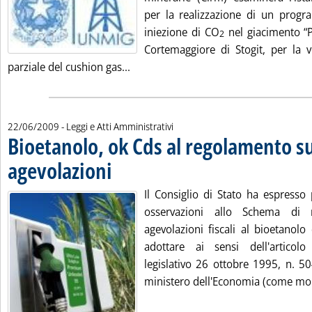
per la realizzazione di un prog
iniezione di CO
nel giacimento “P
2
Cortemaggiore di Stogit, per la ve
Leggi tutta la notizia: 'Unmig, esam
parziale del cushion gas...
22/06/2009
- Leggi e Atti Amministrativi
Bioetanolo, ok Cds al regolamento su
agevolazioni
. Pubblicata lunedì 22 giugno 2009 alle 14.39.
Il Consiglio di Stato ha espresso
osservazioni allo Schema di 
agevolazioni fiscali al bioetanolo
adottare ai sensi dell'articol
legislativo 26 ottobre 1995, n. 5
ministero dell'Economia (come mo.