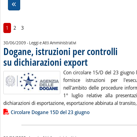
1
2
3
30/06/2009
- Leggi e Atti Amministrativi
Dogane, istruzioni per controlli
su dichiarazioni export
. Pubblicata martedì 30 giugno 20
Con circolare 15/D del 23 giugno 
fornisce istruzioni per l'esec
nell'ambito delle procedure inform
1° luglio relative alla presentaz
dichiarazioni di esportazione, esportazione abbinata al transito, 
Lista allegati PDF alla notizia
Circolare Dogane 15D del 23 giugno