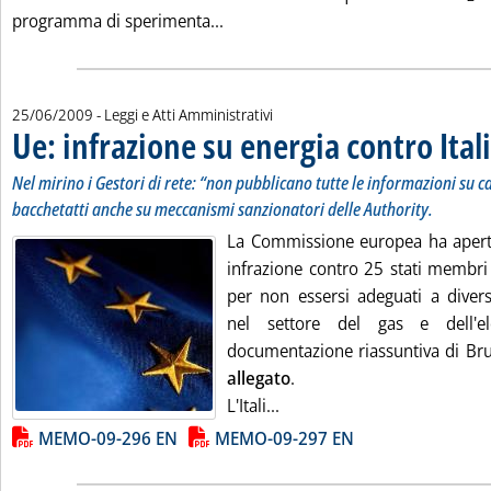
Leggi tutta la notizia: 'CCS Cortem
programma di sperimenta...
25/06/2009
- Leggi e Atti Amministrativi
Ue: infrazione su energia contro Itali
Nel mirino i Gestori di rete: “non pubblicano tutte le informazioni su 
bacchetatti anche su meccanismi sanzionatori delle Authority.
La Commissione europea ha apert
infrazione contro 25 stati membri de
per non essersi adeguati a dive
nel settore del gas e dell'elet
documentazione riassuntiva di Brux
allegato
.
Leggi tutta la notizia: 'Ue: 
L'Itali...
Lista allegati PDF alla notizia
MEMO-09-296 EN
MEMO-09-297 EN