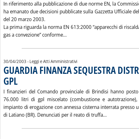
In riferimento alla pubblicazione di due norme EN, la Commissi
ha emanato due decisioni pubblicate sulla Gazzetta Ufficiale d
del 20 marzo 2003.
La prima riguarda la norma EN 613:2000 “apparecchi di riscal
Leggi tutta la notizia: 'DECISI
gas a convezione” conforme...
30/04/2003
- Leggi e Atti Amministrativi
GUARDIA FINANZA SEQUESTRA DIST
GPL
. Pubblicata mercoledì 30 aprile 2003 alle 15.39.
I finanzieri del Comando provinciale di Brindisi hanno posto
76.000 litri di gpl miscelato (combustione e autotrazione),
impianto di erogazione con annessa cisterna interrata presso u
Leggi tutta l
di Latiano (BR). Denunciati per il reato di truffa...