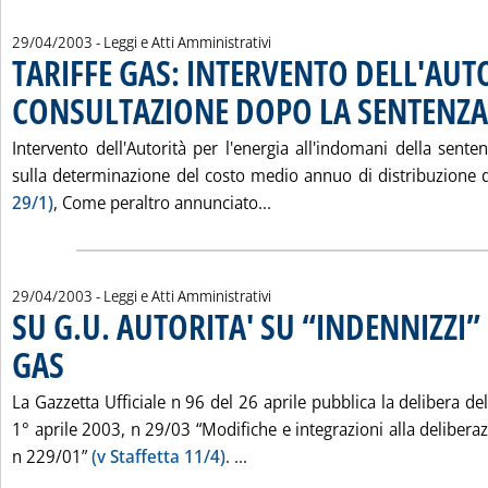
29/04/2003
- Leggi e Atti Amministrativi
TARIFFE GAS: INTERVENTO DELL'AUTO
CONSULTAZIONE DOPO LA SENTENZA
Intervento dell'Autorità per l'energia all'indomani della sent
sulla determinazione del costo medio annuo di distribuzione 
Leggi tutta la notizia: '
29/1)
, Come peraltro annunciato...
29/04/2003
- Leggi e Atti Amministrativi
SU G.U. AUTORITA' SU “INDENNIZZI”
GAS
. Pubblicata martedì 29 aprile 2003 alle 15.37.
La Gazzetta Ufficiale n 96 del 26 aprile pubblica la delibera del
1° aprile 2003, n 29/03 “Modifiche e integrazioni alla deliber
Leggi tutta la notizia: 'SU G
n 229/01”
(v Staffetta 11/4)
. ...