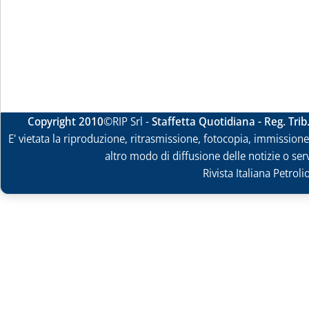
Copyright 2010
©RIP Srl -
Staffetta Quotidiana - Reg. Tri
E' vietata la riproduzione, ritrasmissione, fotocopia, immissione 
altro modo di diffusione delle notizie o ser
Rivista Italiana Petrol