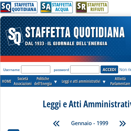
S
S
S
Q
A
R
STAFFETTA
STAFFETTA
STAFFETTA
QUOTIDIANA
ACQUA
RIFIUTI
'Modulo Login per accedere'
Non ri
Username
password
Società
Politiche
Attività
HOME
▼
Leggi e atti amministrativi
▼
Associazioni
dell'Energia
Parlamentare
Leggi e Atti Amministrati
Gennaio - 1999