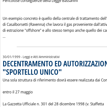
Pericolose conseguenze della Legge Bassanini
Un esempio concreto è quello della centrale di trattamento dell
di Casalborsetti (Ravenna) che lavora il gas proveniente dall'attiv
di estrazione "offshore" e allo stesso tempo anche quello dei c
Leggi tutta la notizia: 'IL "DECENTRAMENTO" DELLE RICER
...
30/01/1999
- Leggi e Atti Amministrativi
DECENTRAMENTO ED AUTORIZZAZION
"SPORTELLO UNICO"
. Pubblicata sabato 30 gennaio 1999 all
Una sola struttura di riferimento dovrà essere realizzata dai C
entro il 27 maggio
La Gazzetta Ufficiale n. 301 del 28 dicembre 1998 (v. Staffetta