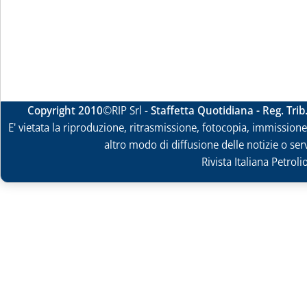
Copyright 2010
©RIP Srl -
Staffetta Quotidiana - Reg. Tri
E' vietata la riproduzione, ritrasmissione, fotocopia, immissione 
altro modo di diffusione delle notizie o ser
Rivista Italiana Petrol