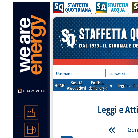
S
S
S
Q
A
STAFFETTA
STAFFETTA
QUOTIDIANA
ACQUA
'Modulo Login per acceder
Username
password
Società
Politiche
HOME
▼
Leggi e atti 
Associazioni
dell'Energia
Leggi e Att
Gen