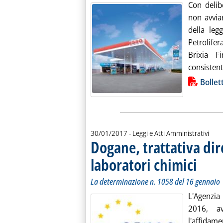
Con delib
non avviar
della leg
Petrolife
Brixia F
consistent
Lista allegati PDF alla notiz
Bollet
30/01/2017
- Leggi e Atti Amministrativi
Dogane, trattativa di
laboratori chimici
. Sottotito
. Pubblicat
La determinazione n. 1058 del 16 gennaio
L'Agenzia
2016, a
l'affidam