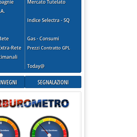
pagnie
Mercato Tutelato
.A.
Indice Selectra - SQ
Rete
Gas - Consumi
xtra-Rete
Prezzi Contratto GPL
timanali
Liguria . Gpl, ampliamento deposito per Vulcangas'
Today@
CONVEGNI
SEGNALAZIONI