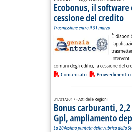
Ecobonus, il software 
cessione del credito
. Sott
. Pub
Trasmissione entro il 31 marzo
È disponib
l'applica
trasmett
intervent
comuni degli edifici, la cessione del cr
Lista allegati PDF alla notiz
Comunicato
Provvedimento d
31/01/2017
- Atti delle Regioni
Bonus carburanti, 2,2 
Gpl, ampliamento dep
La 204esima puntata della rubrica della Staff