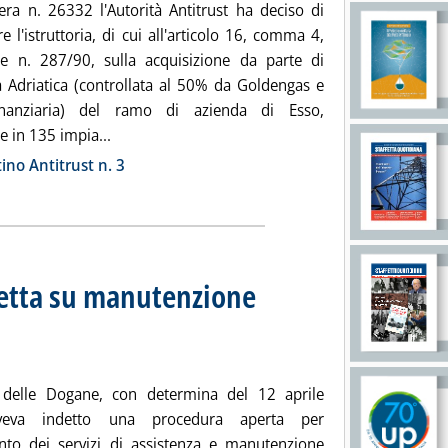
era n. 26332 l'Autorità Antitrust ha deciso di
e l'istruttoria, di cui all'articolo 16, comma 4,
ge n. 287/90, sulla acquisizione da parte di
ra Adriatica (controllata al 50% da Goldengas e
inanziaria) del ramo di azienda di Esso,
Leggi tutta la notizia: 'Esso, via libera Antitrus
e in 135 impia...
ia
tino Antitrust n. 3
retta su manutenzione
lo: La determinazione n. 1058 del 16 gennaio
a lunedì 30 gennaio 2017 alle 12.3.
 delle Dogane, con determina del 12 aprile
veva indetto una procedura aperta per
ento dei servizi di assistenza e manutenzione