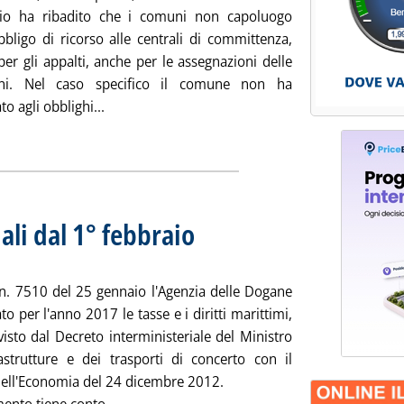
io ha ribadito che i comuni non capoluogo
bbligo di ricorso alle centrali di committenza,
per gli appalti, anche per le assegnazioni delle
oni. Nel caso specifico il comune non ha
Leggi tutta la notizia: 'Concessioni, Tar Venet
o agli obblighi...
ia
ali dal 1° febbraio
. Sottotitolo: La nota n. 7510 del 25 gennaio
. Pubblicata martedì 31 gennaio 2017 alle 12.5.
n. 7510 del 25 gennaio l'Agenzia delle Dogane
o per l'anno 2017 le tasse e i diritti marittimi,
isto dal Decreto interministeriale del Ministro
rastrutture e dei trasporti di concerto con il
dell'Economia del 24 dicembre 2012.
Leggi tutta la notizia: 'Dogane, le tasse portu