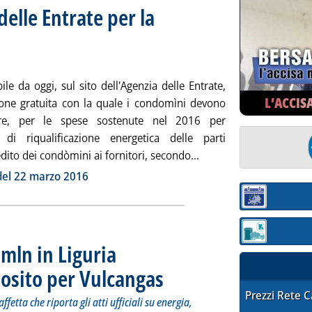
delle Entrate per la
otitolo: Trasmissione entro il 31 marzo
blicata martedì 31 gennaio 2017 alle 15.36.
ile da oggi, sul sito dell'Agenzia delle Entrate,
L’ACCIS
zione gratuita con la quale i condomìni devono
ere, per le spese sostenute nel 2016 per
i di riqualificazione energetica delle parti
Leggi tutta la notizia: 
edito dei condòmini ai fornitori, secondo...
ia
el 22 marzo 2016
Sezione:
Sezione: quotaz
mln in Liguria
osito per Vulcangas
. Sottotitolo: La 204esima puntata della rubric
. Pubblicata martedì 31 gennaio 2017 alle 13
STAFFETTA PRE
Prezzi Rete 
etta che riporta gli atti ufficiali su energia,