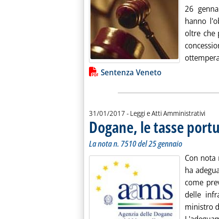
26 genna
hanno l'o
oltre che 
concessi
ottemperat
Lista allegati PDF alla notiz
Sentenza Veneto
31/01/2017
- Leggi e Atti Amministrativi
Dogane, le tasse portu
La nota n. 7510 del 25 gennaio
Con nota 
ha adeguat
come prev
delle inf
ministro 