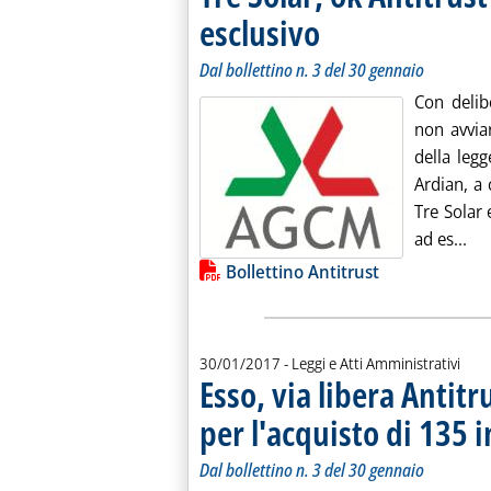
esclusivo
. Sottotitolo: Dal bollettino n. 3 
. Pubblicata lunedì 30 gennaio 2
Dal bollettino n. 3 del 30 gennaio
Con delib
non avviar
della legg
Ardian, a 
Tre Solar 
Leg
ad es...
Lista allegati PDF alla notiz
Bollettino Antitrust
30/01/2017
- Leggi e Atti Amministrativi
Esso, via libera Antitr
per l'acquisto di 135 
Dal bollettino n. 3 del 30 gennaio