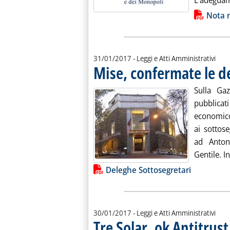
L'adeguam
Lista allegati PDF alla notiz
Nota n
31/01/2017
- Leggi e Atti Amministrativi
Mise, confermate le d
Sulla Ga
pubblica
economico
ai sottos
ad Antone
Gentile. In
Lista allegati PDF alla notiz
Deleghe Sottosegretari
30/01/2017
- Leggi e Atti Amministrativi
Tre Solar, ok Antitrust