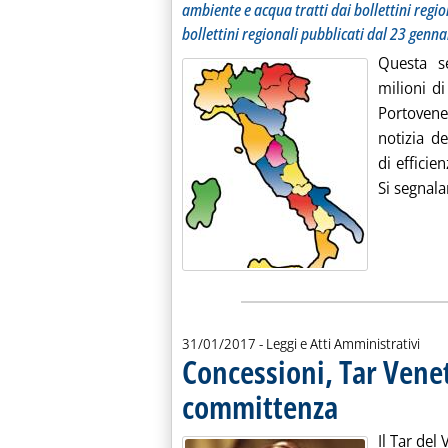
ambiente e acqua tratti dai bollettini regio
bollettini regionali pubblicati dal 23 genna
Questa s
milioni d
Portovener
notizia d
di efficie
Si segnala
31/01/2017
- Leggi e Atti Amministrativi
Concessioni, Tar Venet
committenza
. Pubblicata martedì 3
Il Tar del