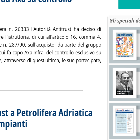
del 30 gennaio
017 alle 16.25.
Gli speciali d
era n. 26333 l'Autorità Antitrust ha deciso di
e l'istruttoria, di cui all'articolo 16, comma 4,
e n. 287/90, sull'acquisto, da parte del gruppo
cui fa capo Axa Infra, del controllo esclusivo su
e, attraverso di quest'ultima, le sue partecipate,
gi tutta la notizia: 'Tre Solar, ok Antitrust ad Axa su controllo 
ia
ust a Petrolifera Adriatica
impianti
. Sottotitolo: Dal bollettino n. 3 del 30 gennaio
. Pubblicata lunedì 30 gennaio 2017 alle 16.9.