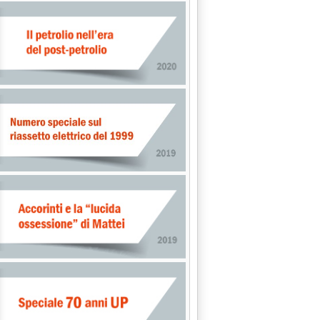
t a Petrolifera Adriatica per l'acquisto di 135 impianti '