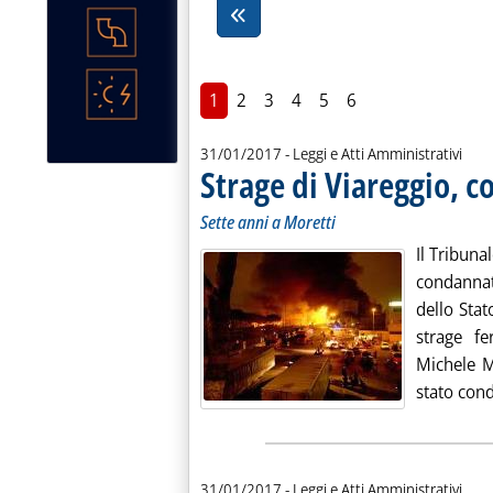
1
2
3
4
5
6
31/01/2017
- Leggi e Atti Amministrativi
Strage di Viareggio, 
Sette anni a Moretti
Il Tribuna
condannat
dello Stat
strage fe
Michele M
stato cond
31/01/2017
- Leggi e Atti Amministrativi