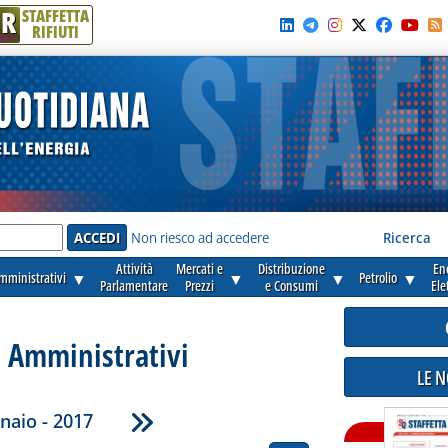
R
STAFFETTA
RIFIUTI
e'
Non riesco ad accedere
Ricerca
Attività
Mercati e
Distribuzione
En
amministrativi
▼
▼
▼
Petrolio
▼
Parlamentare
Prezzi
e Consumi
Ele
i Amministrativi
LE 
naio - 2017