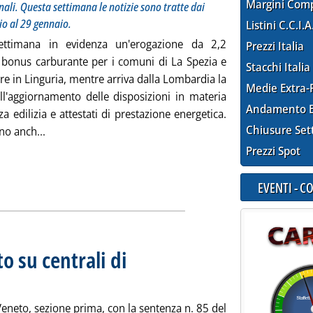
Margini Com
nali. Questa settimana le notizie sono tratte dai
io al 29 gennaio.
Listini C.C.I.A
ettimana in evidenza un'erogazione da 2,2
Prezzi Italia
i bonus carburante per i comuni di La Spezia e
Stacchi Italia
e in Linguria, mentre arriva dalla Lombardia la
Medie Extra-
ell'aggiornamento delle disposizioni in materia
Andamento E
nza edilizia e attestati di prestazione energetica.
Chiusure Set
Leggi tutta la notizia: 'Bonus carburanti, 2,2 mln in 
no anch...
Prezzi Spot
EVENTI - 
o su centrali di
1 gennaio 2017 alle 12.47.
 Veneto, sezione prima, con la sentenza n. 85 del