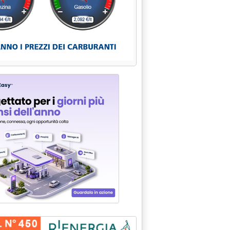
o su centrali di committenza'
ali dal 1° febbraio'