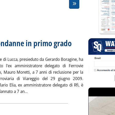
condanne in primo grado
. Sottotitolo: Sette anni a Moretti
. Pubblicata martedì 31 gennaio 201
le di Lucca, presieduto da Gerardo Boragine, ha
o l'ex amministratore delegato di Ferrovie
o, Mauro Moretti, a 7 anni di reclusione per la
rroviaria di Viareggio del 29 giugno 2009.
ario Elia, ex amministratore delegato di Rfi, è
Leggi tutta la notizia: 'Strage di Viareggio, con
annato a 7 an...