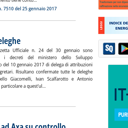
ento tiene conto...
ia
. 7510 del 25 gennaio 2017
eleghe
. Pubblicata martedì 31 gennaio 2017 alle 10.56.
zzetta Ufficiale n. 24 del 30 gennaio sono
ti i decreti del ministero dello Sviluppo
 del 10 gennaio 2017 di delega di attribuzioni
egretari. Risultano confermate tutte le deleghe
llo Giacomelli, Ivan Scalfarotto e Antonio
Leggi tutta la notizia: 'Mise, confermate
 particolare a quest'ul...
ia
 ad Axa su controllo