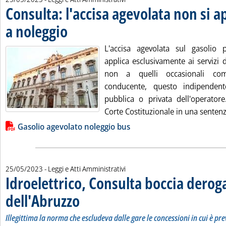
Consulta: l'accisa agevolata non si a
a noleggio
. Pubblicata giovedì 25 maggio 2023 alle 18.4.
L'accisa agevolata sul gasolio p
applica esclusivamente ai servizi 
non a quelli occasionali co
conducente, questo indipenden
pubblica o privata dell'operator
Corte Costituzionale in una sentenza
Lista allegati PDF alla notizia
Gasolio agevolato noleggio bus
25/05/2023
- Leggi e Atti Amministrativi
Idroelettrico, Consulta boccia derog
dell'Abruzzo
. Sottotitolo: Illegittima la norma che escludeva dalle gare l
. Pubblicata giovedì 25 maggio 2023 alle 17.11.
Illegittima la norma che escludeva dalle gare le concessioni in cui è pr