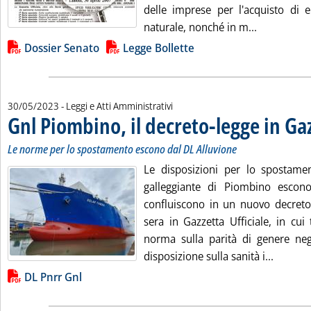
delle imprese per l'acquisto di e
Leggi tutta
naturale, nonché in m...
Lista allegati PDF alla notizia
Dossier Senato
Legge Bollette
30/05/2023
- Leggi e Atti Amministrativi
Gnl Piombino, il decreto-legge in Ga
Le norme per lo spostamento escono dal DL Alluvione
Le disposizioni per lo spostament
galleggiante di Piombino escon
confluiscono in un nuovo decreto-
sera in Gazzetta Ufficiale, in cui
norma sulla parità di genere neg
Leggi tu
disposizione sulla sanità i...
Lista allegati PDF alla notizia
DL Pnrr Gnl