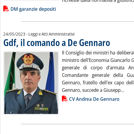
richieste dalla normativa a giustifica
Lista allegati PDF alla notizia
DM garanzie depositi
24/05/2023
- Leggi e Atti Amministrativi
Gdf, il comando a De Gennaro
. Pubblicata mer
Il Consiglio dei ministri ha delibera
ministro dell'Economia Giancarlo G
generale di corpo d'armata A
Comandante generale della Gua
Gennaro, fratello dell'ex capo del
Legg
Gennaro, succede a Giusepp...
Lista allegati PDF alla notizia
CV Andrea De Gennaro