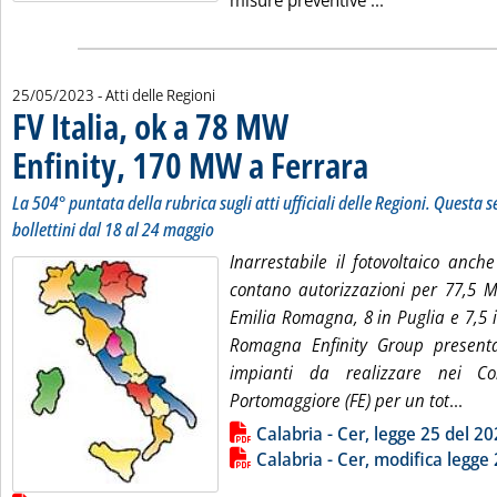
misure preventive ...
25/05/2023
- Atti delle Regioni
FV Italia, ok a 78 MW
Enfinity, 170 MW a Ferrara
. Sottotitolo: La 504° pun
. Pubblicata giovedì 25 
La 504° puntata della rubrica sugli atti ufficiali delle Regioni. Questa s
bollettini dal 18 al 24 maggio
Inarrestabile il fotovoltaico anch
contano autorizzazioni per 77,5 MW
Emilia Romagna, 8 in Puglia e 7,5 
Romagna Enfinity Group presenta
impianti da realizzare nei C
Legg
Portomaggiore (FE) per un tot
...
Lista allegati PDF alla notizia
Calabria - Cer, legge 25 del 2
Calabria - Cer, modifica legge