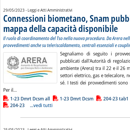
29/05/2023
- Leggi e Atti Amministrativi
Connessioni biometano, Snam pubbl
mappa della capacità disponibile
. Sottoti
. Pubbli
Il ruolo di coordinamento del Tso nella nuova procedura. Da Arera nel
provvedimenti anche su teleriscaldamento, centrali essenziali e coupli
Segnaliamo di seguito i provve
pubblicati dall'Autorità di regolazi
ambiente (Arera) tra il 22 e il 26 m
settori elettrico, gas e telecalore, 
sé. I testi dei provvedimenti sono d
Leggi tutta la notizia: 'Connessioni biometano, Snam p
Per il...
Lista allegati PDF alla notizia
1-23 Dmrt Dcsm all
1-23 Dmrt Dcsm
204-23 tab1
204-23
...
vedi tutti
25/05/2023
- Leggi e Atti Amministrativi