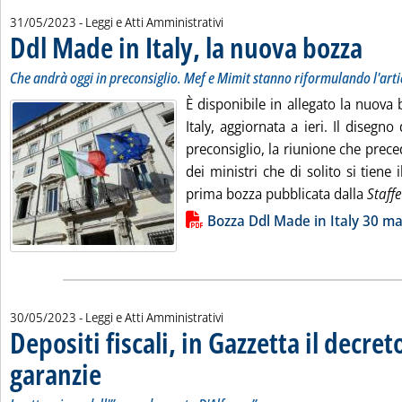
31/05/2023
- Leggi e Atti Amministrativi
Ddl Made in Italy, la nuova bozza
. Sottoti
. Pubblic
Che andrà oggi in preconsiglio. Mef e Mimit stanno riformulando l'art
È disponibile in allegato la nuova
Italy, aggiornata a ieri. Il disegno
preconsiglio, la riunione che prece
dei ministri che di solito si tiene i
prima bozza pubblicata dalla
Staffe
Lista allegati PDF alla notizia
Bozza Ddl Made in Italy 30 m
30/05/2023
- Leggi e Atti Amministrativi
Depositi fiscali, in Gazzetta il decret
garanzie
. Sottotitolo: In attuazione dell'”emendamento D'Alfonso”
. Pubblicata martedì 30 maggio 2023 alle 15.32.