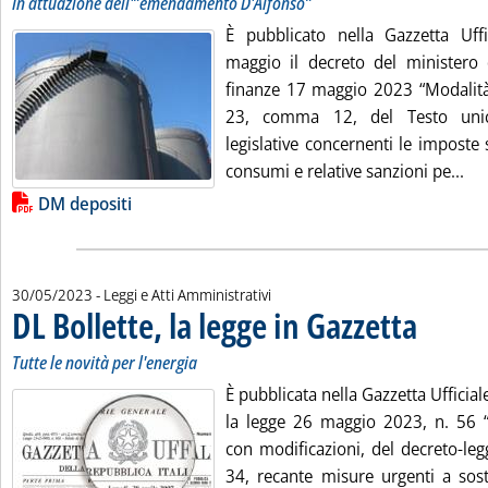
In attuazione dell'”emendamento D'Alfonso”
È pubblicato nella Gazzetta Uff
maggio il decreto del ministero 
finanze 17 maggio 2023 “Modalità a
23, comma 12, del Testo unico
legislative concernenti le imposte
Leg
consumi e relative sanzioni pe...
Lista allegati PDF alla notizia
DM depositi
30/05/2023
- Leggi e Atti Amministrativi
DL Bollette, la legge in Gazzetta
. Sottotitolo: 
. Pubblicata 
Tutte le novità per l'energia
È pubblicata nella Gazzetta Ufficia
la legge 26 maggio 2023, n. 56 “
con modificazioni, del decreto-le
34, recante misure urgenti a sost