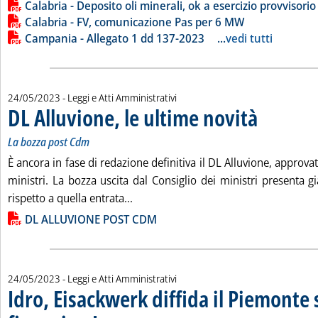
Calabria - Deposito oli minerali, ok a esercizio provvisorio
Calabria - FV, comunicazione Pas per 6 MW
Campania - Allegato 1 dd 137-2023
...
vedi tutti
24/05/2023
- Leggi e Atti Amministrativi
DL Alluvione, le ultime novità
. Sottotitolo: La 
. Pubblicata merc
La bozza post Cdm
È ancora in fase di redazione definitiva il DL Alluvione, approvat
ministri. La bozza uscita dal Consiglio dei ministri presenta 
Leggi tutta la notizia: 'DL Alluvione,
rispetto a quella entrata...
Lista allegati PDF alla notizia
DL ALLUVIONE POST CDM
24/05/2023
- Leggi e Atti Amministrativi
Idro, Eisackwerk diffida il Piemonte 
. Sottotitolo: “Viola le leggi sulla concorrenza”
. Pubblicata mercoledì 24 maggio 2023 alle 17.34.