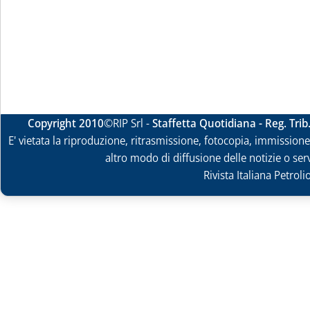
Copyright 2010
©RIP Srl -
Staffetta Quotidiana - Reg. Tri
E' vietata la riproduzione, ritrasmissione, fotocopia, immissione 
altro modo di diffusione delle notizie o ser
Rivista Italiana Petrol