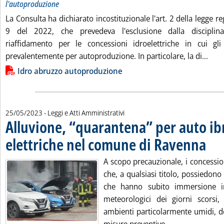
l'autoproduzione
La Consulta ha dichiarato incostituzionale l'art. 2 della legge r
9 del 2022, che prevedeva l'esclusione dalla disciplin
riaffidamento per le concessioni idroelettriche in cui gl
Legg
prevalentemente per autoproduzione. In particolare, la di...
Lista allegati PDF alla notizia
Idro abruzzo autoproduzione
25/05/2023
- Leggi e Atti Amministrativi
Alluvione, “quarantena” per auto ib
elettriche nel comune di Ravenna
. Pubbl
A scopo precauzionale, i concessiona
che, a qualsiasi titolo, possiedono v
che hanno subito immersione in
meteorologici dei giorni scorsi
ambienti particolarmente umidi, d
Leggi tutta la