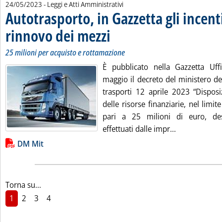
24/05/2023
- Leggi e Atti Amministrativi
Autotrasporto, in Gazzetta gli incenti
rinnovo dei mezzi
. Sottotitolo: 25 milioni per acquisto e rottamaz
. Pubblicata mercoledì 24 maggio 2023 alle 9.1
25 milioni per acquisto e rottamazione
È pubblicato nella Gazzetta Uff
maggio il decreto del ministero del
trasporti 12 aprile 2023 “Disposi
delle risorse finanziarie, nel limi
pari a 25 milioni di euro, dest
Leggi tutta l
effettuati dalle impr...
Lista allegati PDF alla notizia
DM Mit
Torna su...
1
2
3
4