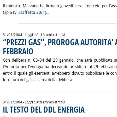
Il ministro Marzano ha firmato giovedì sera il decreto per l'as
Leggi tutta la notizia: 'CIP 6, AL
Cip 6
(v. Staffetta 30/1)
....
31/01/2004
- Leggi e Atti Amministrativi
“PREZZI GAS”, PROROGA AUTORITA' 
FEBBRAIO
. Pubblicata sabato 31 gennaio 2004 alle 15.4.
Con delibera n. 03/04 del 29 gennaio, che sarà pubblicata sul
l'Autorità per l'energia ha deciso di far slittare al 29 febbraio
entro il quale gli esercenti avrebbero dovuto pubblicare le co
Leggi tutta la notizi
fornitura del gas ai sensi della delibera...
31/01/2004
- Leggi e Atti Amministrativi
IL TESTO DEL DDL ENERGIA
. Pubblicata sabato 31 ge