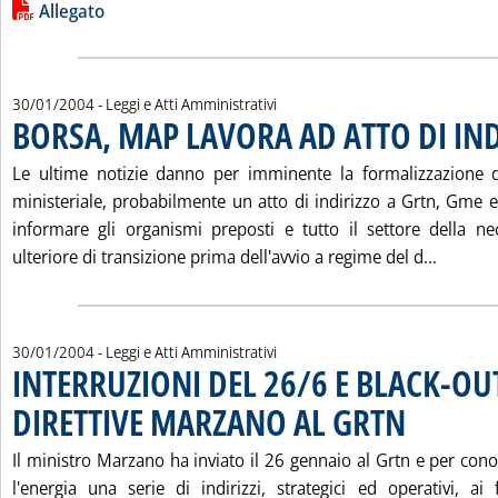
Leggi tutta la notizia: 'IL TESTO DEL DDL ENERGIA'
Lista allegati PDF alla notizia
Allegato
30/01/2004
- Leggi e Atti Amministrativi
BORSA, MAP LAVORA AD ATTO DI IN
Le ultime notizie danno per imminente la formalizzazione 
ministeriale, probabilmente un atto di indirizzo a Grtn, Gme 
informare gli organismi preposti e tutto il settore della n
Leggi t
ulteriore di transizione prima dell'avvio a regime del d...
30/01/2004
- Leggi e Atti Amministrativi
INTERRUZIONI DEL 26/6 E BLACK-OUT
DIRETTIVE MARZANO AL GRTN
. Pubblicata vene
Il ministro Marzano ha inviato il 26 gennaio al Grtn e per cono
l'energia una serie di indirizzi, strategici ed operativi, ai 