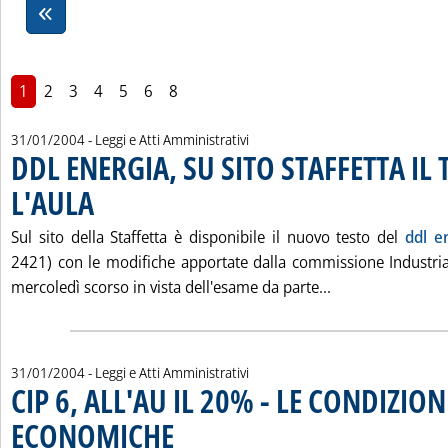
1
2
3
4
5
6
8
31/01/2004
- Leggi e Atti Amministrativi
DDL ENERGIA, SU SITO STAFFETTA IL 
L'AULA
. Pubblicata sabato 31 gennaio 2004 alle 15.10.
Sul sito della Staffetta è disponibile il nuovo testo del
ddl e
2421) con le modifiche apportate dalla commissione Industri
Leggi tutta la n
mercoledì scorso in vista dell'esame da parte...
31/01/2004
- Leggi e Atti Amministrativi
CIP 6, ALL'AU IL 20% - LE CONDIZION
ECONOMICHE
. Pubblicata sabato 31 gennaio 2004 alle 15.9.