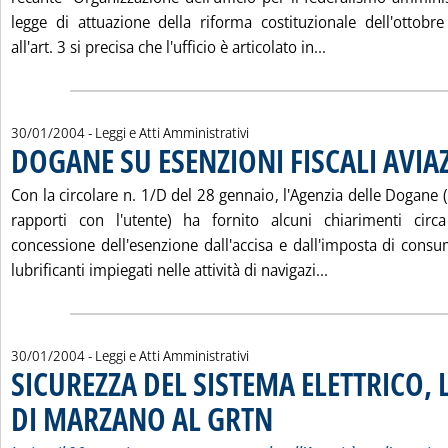
legge di attuazione della riforma costituzionale dell'ottobre
Leggi tutta la n
all'art. 3 si precisa che l'ufficio è articolato in...
30/01/2004
- Leggi e Atti Amministrativi
DOGANE SU ESENZIONI FISCALI AVIA
Con la circolare n. 1/D del 28 gennaio, l'Agenzia delle Dogane (
rapporti con l'utente) ha fornito alcuni chiarimenti circ
concessione dell'esenzione dall'accisa e dall'imposta di consu
Leggi tutta la n
lubrificanti impiegati nelle attività di navigazi...
30/01/2004
- Leggi e Atti Amministrativi
SICUREZZA DEL SISTEMA ELETTRICO, L
DI MARZANO AL GRTN
. Sottotitolo: Inviate il 26 gennaio, 
. Pubblicata venerdì 30 gennaio 2004