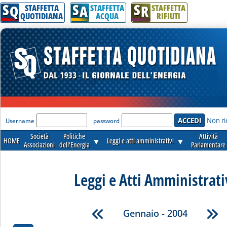
S
S
S
Q
A
R
STAFFETTA
STAFFETTA
STAFFETTA
QUOTIDIANA
ACQUA
RIFIUTI
'Modulo Login per accedere'
Non ri
Username
password
Società
Politiche
Attività
HOME
▼
Leggi e atti amministrativi
▼
Associazioni
dell'Energia
Parlamentare
Leggi e Atti Amministrati
Gennaio - 2004