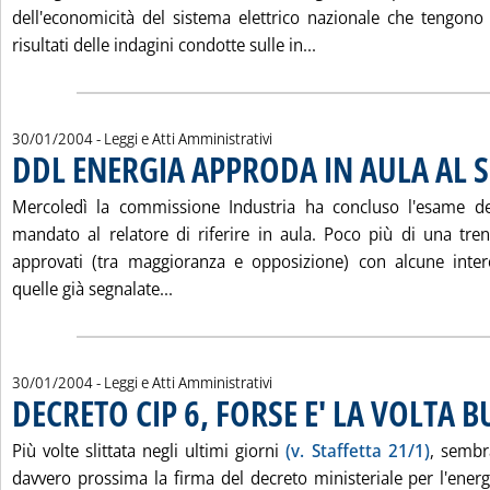
dell'economicità del sistema elettrico nazionale che tengono c
Leggi tutta la notiz
risultati delle indagini condotte sulle in...
30/01/2004
- Leggi e Atti Amministrativi
DDL ENERGIA APPRODA IN AULA AL 
. Pubblicata venerdì 30 gennaio 2004 alle 15.31.
Mercoledì la commissione Industria ha concluso l'esame de
mandato al relatore di riferire in aula. Poco più di una tr
approvati (tra maggioranza e opposizione) con alcune intere
Leggi tutta la notizia: 'DDL ENERGIA A
quelle già segnalate...
30/01/2004
- Leggi e Atti Amministrativi
DECRETO CIP 6, FORSE E' LA VOLTA 
Più volte slittata negli ultimi giorni
(v. Staffetta 21/1)
, sembr
davvero prossima la firma del decreto ministeriale per l'energ