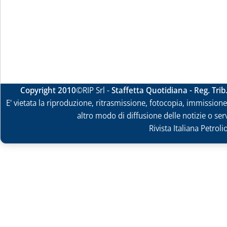
Copyright 2010
©RIP Srl -
Staffetta Quotidiana - Reg. Tri
E' vietata la riproduzione, ritrasmissione, fotocopia, immissione 
altro modo di diffusione delle notizie o ser
Rivista Italiana Petrol