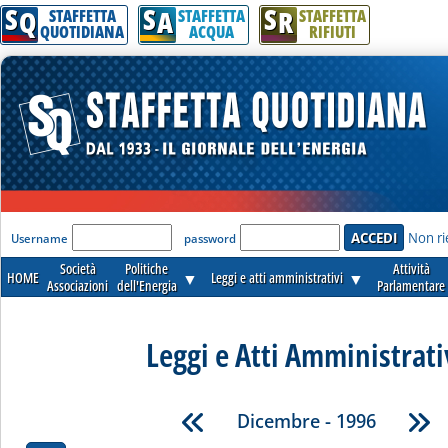
S
S
S
Q
A
R
STAFFETTA
STAFFETTA
STAFFETTA
QUOTIDIANA
ACQUA
RIFIUTI
'Modulo Login per accedere'
Non ri
Username
password
Società
Politiche
Attività
HOME
▼
Leggi e atti amministrativi
▼
Associazioni
dell'Energia
Parlamentare
Leggi e Atti Amministrati
Dicembre - 1996