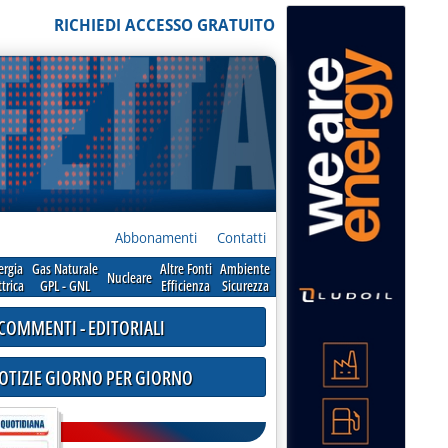
RICHIEDI ACCESSO GRATUITO
Abbonamenti
Contatti
ergia
Gas Naturale
Altre Fonti
Ambiente
Nucleare
ttrica
GPL - GNL
Efficienza
Sicurezza
COMMENTI - EDITORIALI
NOTIZIE GIORNO PER GIORNO