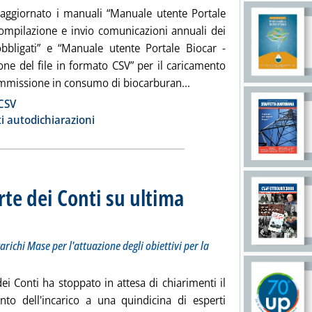
 aggiornato i manuali “Manuale utente Portale
compilazione e invio comunicazioni annuali dei
obbligati” e “Manuale utente Portale Biocar -
one del file in formato CSV” per il caricamento
Leggi tutta la notizia: 
i immissione in consumo di biocarburan...
ia
 CSV
i autodichiarazioni
orte dei Conti su ultima
i su una quindicina di incarichi Mase per l'attuazione degli obiettivi per la transizione ecologica
2023 alle 8.59.
arichi Mase per l'attuazione degli obiettivi per la
ei Conti ha stoppato in attesa di chiarimenti il
nto dell'incarico a una quindicina di esperti