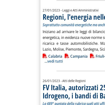
27/01/2023
- Leggi e Atti Amministrativi
Regioni, l'energia nell
Soprattutto comunità energetiche ma anche
Iniziano ad arrivare le leggi di bilanci
energetica, in evidenza nuove norme s
ricarica e tasse automobilistiche. M
Lazio, Molise, Piemonte, Sardegna, Sicil
Lista allegati PDF alla notiz
Calabria
Campania
Friul
...
vedi tutti
26/01/2023
- Atti delle Regioni
FV Italia, autorizzati
Idrogeno, i bandi di B
La 489° puntata della rubrica sugli atti uffi