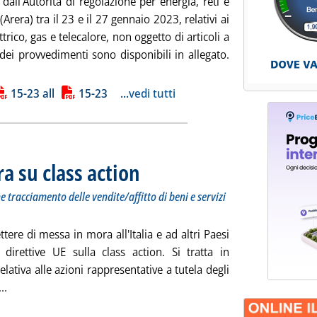
 dall'Autorità di regolazione per energia, reti e
Arera) tra il 23 e il 27 gennaio 2023, relativi ai
ttrico, gas e telecalore, non oggetto di articoli a
i dei provvedimenti sono disponibili in allegato.
ciali, aggiornate le soglie Isee'
ia
15-23 all
15-23
...
vedi tutti
ra su class action
. Sottotitolo: Lettera formale insieme ad altri Paesi a
. Pubblicata venerdì 27 gennaio 2023 alle 16.6.
 tracciamento delle vendite/affitto di beni e servizi
ere di messa in mora all'Italia e ad altri Paesi
irettive UE sulla class action. Si tratta in
lativa alle azioni rappresentative a tutela degli
Leggi tutta la notizia: 'UE, Italia messa in mora su class action
..