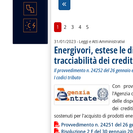
1
2
3
4
5
31/01/2023
- Leggi e Atti Amministrativi
Energivori, estese le d
tracciabilità dei credi
Il provvedimento n. 24252 del 26 gennaio e
I codici tributo
Con prov
l'Agenzia 
delle dispo
dei credit
sostenuti per l'acquisto di prodotti ener
Lista allegati PDF alla notiz
Provvedimento n. 24251 del 26 
Risoluzione 2 E del 30 gennaio 2