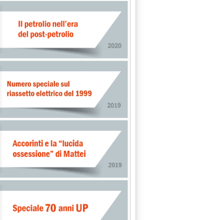
'Biocarburanti, Gse aggiorna manuali utente '