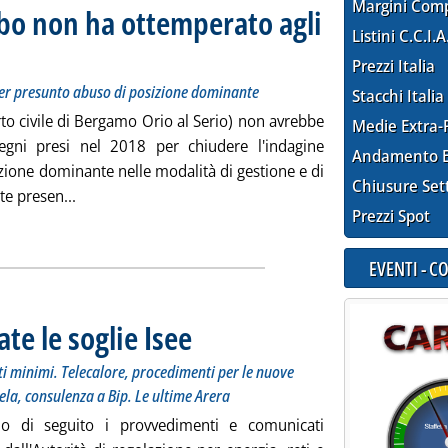
Margini Com
acbo non ha ottemperato agli
Listini C.C.I.A
r chiudere l'indagine per presunto abuso di posizione dominante
3 alle 18.43.
Prezzi Italia
per presunto abuso di posizione dominante
Stacchi Italia
rto civile di Bergamo Orio al Serio) non avrebbe
Medie Extra-
egni presi nel 2018 per chiudere l'indagine
Andamento E
zione dominante nelle modalità di gestione e di
Chiusure Set
Leggi tutta la notizia: 'Jet fuel, Antitrust: Sacbo n
te presen...
Prezzi Spot
ia
EVENTI - 
te le soglie Isee
. Sottotitolo: Piano rete di trasmissione, i nuovi i req
. Pubblicata lunedì 30 gennaio 2023 alle 12.20.
iti minimi. Telecalore, procedimenti per le nuove
tela, consulenza a Bip. Le ultime Arera
mo di seguito i provvedimenti e comunicati