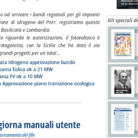
 ad arrivare i bandi regionali per gli impianti
Gli speciali d
ione di idrogeno del Pnrr: registriamo questa
 Basilicata e Lombardia.
o riguarda le autorizzazioni, il fotovoltaico è
otagonista, con la Sicilia che ha dato il via
Leggi tutta la notizia: 'FV Italia, a
 grandi progetti per un total
...
ia
cata Idrogeno approvazione bando
ania Eolico ok a 21 MW
nia FV ok a 10 MW
o Approvazione piano transizione ecologica
giorna manuali utente
. Sottotitolo: Per l'invio delle autodichi
. Pubblicata giovedì 26 gennaio 2023 al
caricamento del file