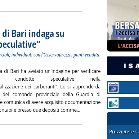
 di Bari indaga su
peculative”
. Sottotitolo: Acquisiti documenti in due depositi commerciali, indivi
. Pubblicata martedì 31 gennaio 2023 alle 11.12.
L’ACCIS
iali, individuati con l'Osservaprezzi i punti vendita
a di Bari ha avviato un'indagine per verificare
uali condotte speculative nella
lizzazione dei carburanti”. Lo si apprende da
Sezione:
 del comando provinciale della Guardia di
he comunica di avere acquisito documentazione
Sezione: quotaz
Leggi tutta la notizia: 'Ca
contabile presso due depositi comme...
STAFFETTA PRE
Prezzi Rete 