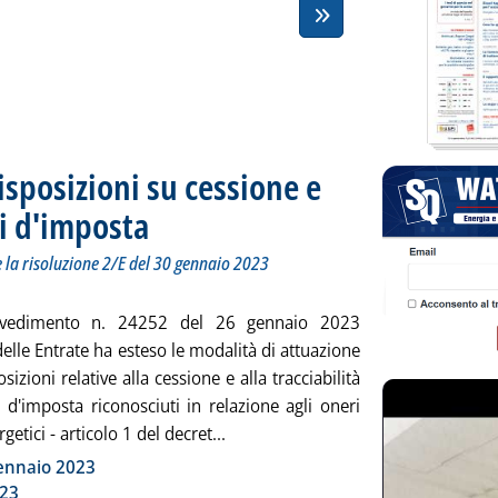
isposizioni su cessione e
ti d'imposta
. Sottotitolo: Il provvedimento n. 24252 del 26 gennaio e la risol
. Pubblicata martedì 31 gennaio 2023 alle 12.8.
I codici tributo
 la risoluzione 2/E del 30 gennaio 2023
vedimento n. 24252 del 26 gennaio 2023
delle Entrate ha esteso le modalità di attuazione
sizioni relative alla cessione e alla tracciabilità
i d'imposta riconosciuti in relazione agli oneri
Leggi tutta la notizia: 'Energivori,
getici - articolo 1 del decret...
ia
gennaio 2023
023