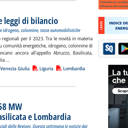
e leggi di bilancio
. Sottotitolo: Soprattutto comunità energetiche ma 
. Pubblicata venerdì 27 gennaio 2023 alle 15.51.
 idrogeno, colonnine, tasse automobilistiche
o regionali per il 2023. Tra le novità in materia
u comunità energetiche, idrogeno, colonnine di
ancano ancora all'appello Abruzzo, Basilicata,
Leggi tutta la notizia: 'Regioni, l'energia nelle leggi di bila
ia ...
ia
i-Venezia Giulia
Liguria
Lombardia
 258 MW
asilicata e Lombardia
. Sottotitolo: La 489° puntata della rubrica
. Pubblicata giovedì 26 gennaio 2023 alle
ciali delle Regioni. Questa settimana le notizie dai