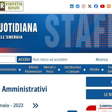
R
STAFFETTA
RIFIUTI
e'
Non riesco ad accedere
Ricerca
Attività
Mercati e
Distribuzione
En
amministrativi
▼
▼
▼
Petrolio
▼
Parlamentare
Prezzi
e Consumi
Ele
i Amministrativi
LE 
naio - 2023