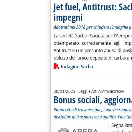
Jet fuel, Antitrust: S
impegni
. Sottotitolo: Adottati nel 2018 pe
. Pubblicata lunedì 30 gennaio 202
Adottati nel 2018 per chiudere l'indagine 
La società Sacbo (Società per l'Aeropo
ottemperato correttamente agli imp
Antitrust su un presunto abuso di posi
utilizzo dell'unico deposito di carburan
Lista allegati PDF alla notiz
Indagine Sacbo
30/01/2023
- Leggi e Atti Amministrativi
Bonus sociali, aggiorna
Piano rete di trasmissione, i nuovi i requis
discipline di trasparenza e qualità. Fine tu
Segnalia