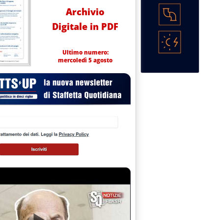
Archivio
Digitale in PDF
Ultimo numero:
mercoledì 5 agosto
uzione 2/E del 30 gennaio 2023
 estese le disposizioni su cessione e tracciabilità dei crediti d'im