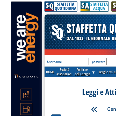
S
S
S
Q
A
STAFFETTA
STAFFETTA
QUOTIDIANA
ACQUA
'Modulo Login per acceder
Username
password
Società
Politiche
HOME
▼
Leggi e atti 
Associazioni
dell'Energia
Leggi e Att
Gen