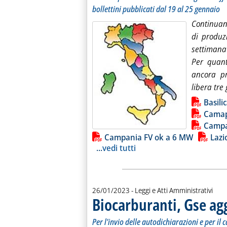
bollettini pubblicati dal 19 al 25 gennaio
Continuano
di produz
settimana
Per quant
ancora pr
libera tre
Lista allegati PDF alla notiz
Basili
Camap
Campa
Campania FV ok a 6 MW
Lazi
...
vedi tutti
26/01/2023
- Leggi e Atti Amministrativi
Biocarburanti, Gse ag
Per l'invio delle autodichiarazioni e per il 