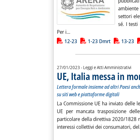
pubblicati
ambiente (
settori ele
sé. I test
Leggi tutta la notizia: 'Bonus so
Per i...
Lista allegati PDF alla notiz
12-23
1-23 Dmrt
13-23
27/01/2023
- Leggi e Atti Amministrativi
UE, Italia messa in mo
Lettera formale insieme ad altri Paesi anche
su siti web e piattaforme digitali
La Commissione UE ha inviato delle lett
UE per mancata trasposizione delle d
particolare della direttiva 2020/1828 re
interessi collettivi dei consumatori, del.