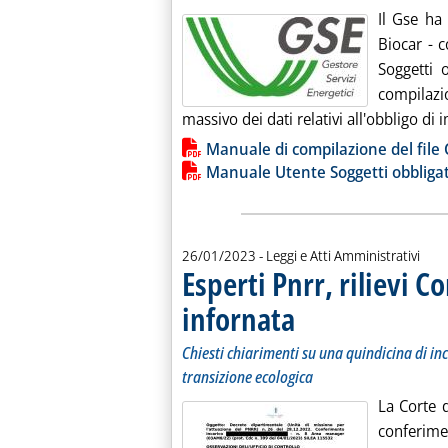
Il Gse ha
Biocar - 
Soggetti 
compilazi
massivo dei dati relativi all'obbligo d
Lista allegati PDF alla notiz
Manuale di compilazione del file
Manuale Utente Soggetti obbligat
26/01/2023
- Leggi e Atti Amministrativi
Esperti Pnrr, rilievi C
infornata
. Sottotitolo: Chiesti chiariment
. Pubblicata giovedì 26 gennaio 
Chiesti chiarimenti su una quindicina di inc
transizione ecologica
La Corte d
conferime