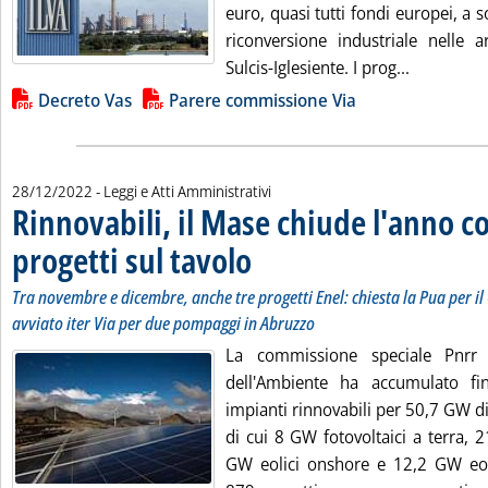
euro, quasi tutti fondi europei, a s
riconversione industriale nelle 
Leggi tutt
Sulcis-Iglesiente. I prog...
Lista allegati PDF alla notizia
Decreto Vas
Parere commissione Via
28/12/2022
- Leggi e Atti Amministrativi
Rinnovabili, il Mase chiude l'anno c
progetti sul tavolo
. Sottotitolo: Tra novembre e dicembre, anche 
. Pubblicata mercoledì 28 dicembre 2022 alle
Tra novembre e dicembre, anche tre progetti Enel: chiesta la Pua per il 
avviato iter Via per due pompaggi in Abruzzo
La commissione speciale Pnrr 
dell'Ambiente ha accumulato fi
impianti rinnovabili per 50,7 GW d
di cui 8 GW fotovoltaici a terra, 
GW eolici onshore e 12,2 GW eoli