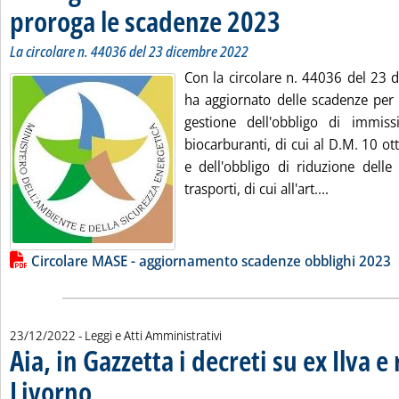
proroga le scadenze 2023
. Sottotitolo: La circolare 
. Pubblicata martedì 27 dic
La circolare n. 44036 del 23 dicembre 2022
Con la circolare n. 44036 del 23 
ha aggiornato delle scadenze per 
gestione dell'obbligo di immi
biocarburanti, di cui al D.M. 10 o
e dell'obbligo di riduzione delle
Leggi tutta
trasporti, di cui all'art....
Lista allegati PDF alla notizia
Circolare MASE - aggiornamento scadenze obblighi 2023
23/12/2022
- Leggi e Atti Amministrativi
Aia, in Gazzetta i decreti su ex Ilva e 
Livorno
. Pubblicata venerdì 23 dicembre 2022 alle 15.29.