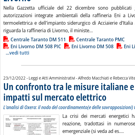
Nella Gazzetta ufficiale del 22 dicembre sono pubblicati gl
autorizzazioni integrate ambientali della raffineria Eni a Liv
termoelettrica e dell'impianto siderurgico di Acciaierie d'Itali
Leggi tutta la notizi
riguarda la raffineria di Livorno, il ministe...
Lista allegati PDF alla notizia
Centrale Taranto DM 511
Centrale Taranto PMC
Eni Livorno DM 508 PIC
Eni Livorno DM 508
Eni 
...
vedi tutti
di:
23/12/2022
- Leggi e Atti Amministrativi -
Alfredo Macchiati e Rebecca Vite
Un confronto tra le misure italiane 
impatti sul mercato elettrico
. Sottotitolo: L'ana
. Pubblicata venerd
L'analisi di Oxera: il nodo del coordinamento(e delle sovrapposizioni) 
La crisi dei mercati energetici 
reazione, tradottasi in numeros
Leggi
emergenziale (si veda ad es....