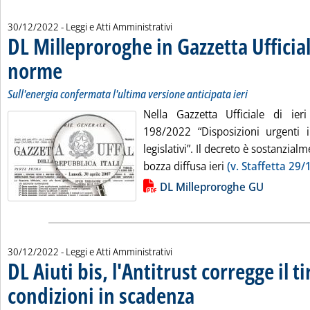
30/12/2022
- Leggi e Atti Amministrativi
DL Milleproroghe in Gazzetta Ufficial
norme
. Sottotitolo: Sull'energia confermata l'ultima versione anticipata ieri
. Pubblicata venerdì 30 dicembre 2022 alle 10.20.
Sull'energia confermata l'ultima versione anticipata ieri
Nella Gazzetta Ufficiale di ier
198/2022 “Disposizioni urgenti 
legislativi”. Il decreto è sostanzial
bozza diffusa ieri
(v. Staffetta 29/
Lista allegati PDF alla notizia
DL Milleproroghe GU
30/12/2022
- Leggi e Atti Amministrativi
DL Aiuti bis, l'Antitrust corregge il ti
condizioni in scadenza
. Sottotitolo: Dopo l'ordinanza del 
. Pubblicata venerdì 30 dicembre 2