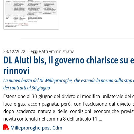
23/12/2022
- Leggi e Atti Amministrativi
DL Aiuti bis, il governo chiarisce su 
rinnovi
. Sottotitolo: La nuova bozza del DL Milleproroghe, che estende la norma s
. Pubblicata venerdì 23 dicembre 2022 alle 12.19.
La nuova bozza del DL Milleproroghe, che estende la norma sullo stop 
dei contratti al 30 giugno
Estensione al 30 giugno del divieto di modifica unilaterale dei c
luce e gas, accompagnata, però, con l'esclusione dal divieto 
dopo scadenza naturale delle condizioni economiche previst
Leggi tutta la n
novità contenuta nel comma 8 dell'articolo 11 ...
Lista allegati PDF alla notizia
Milleproroghe post Cdm