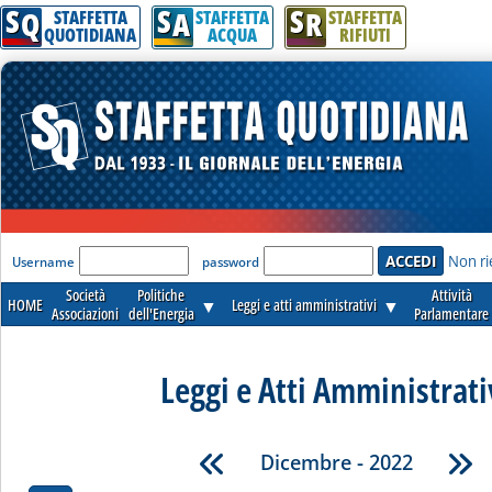
S
S
S
Q
A
R
STAFFETTA
STAFFETTA
STAFFETTA
QUOTIDIANA
ACQUA
RIFIUTI
'Modulo Login per accedere'
Non ri
Username
password
Società
Politiche
Attività
HOME
▼
Leggi e atti amministrativi
▼
Associazioni
dell'Energia
Parlamentare
Leggi e Atti Amministrati
Dicembre - 2022