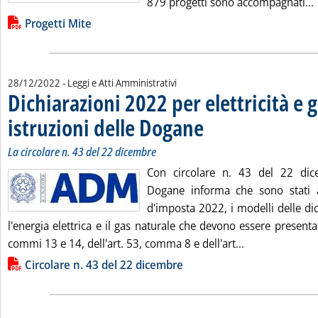
L
879 progetti sono accompagnati...
Lista allegati PDF alla notizia
Progetti Mite
28/12/2022
- Leggi e Atti Amministrativi
Dichiarazioni 2022 per elettricità e g
istruzioni delle Dogane
. Sottotitolo: La circolare n. 43 d
. Pubblicata mercoledì 28 dicembr
La circolare n. 43 del 22 dicembre
Con circolare n. 43 del 22 dice
Dogane informa che sono stati a
d'imposta 2022, i modelli delle di
l'energia elettrica e il gas naturale che devono essere presentat
Leggi tutta la 
commi 13 e 14, dell'art. 53, comma 8 e dell'art...
Lista allegati PDF alla notizia
Circolare n. 43 del 22 dicembre