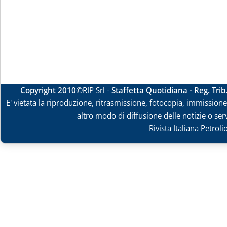
Copyright 2010
©RIP Srl -
Staffetta Quotidiana - Reg. Tri
E' vietata la riproduzione, ritrasmissione, fotocopia, immissione 
altro modo di diffusione delle notizie o ser
Rivista Italiana Petrol