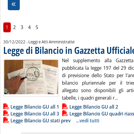
1
2
3
4
5
30/12/2022
- Leggi e Atti Amministrativi
Legge di Bilancio in Gazzetta Ufficial
Nel supplemento alla Gazzetta
pubblicata la legge 197 del 29 di
di previsione dello Stato per l'a
bilancio pluriennale per il tri
allegato sono disponibili gli artic
Leggi tu
tabelle, i quadri generali r...
Lista allegati PDF alla notizia
Legge Bilancio GU all 1
Legge Bilancio GU all 2
Legge Bilancio GU all 3
Legge Bilancio GU quadri rias
Legge Bilancio GU stati prev
...
vedi tutti