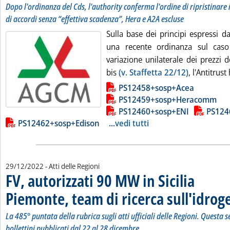
Dopo l'ordinanza del Cds, l'authority conferma l'ordine di ripristinare i 
di accordi senza “effettiva scadenza”, Hera e A2A escluse
Sulla base dei principi espressi da
una recente ordinanza sul caso 
variazione unilaterale dei prezzi d
bis
(v. Staffetta 22/12)
, l'Antitrust
Lista allegati PDF alla notizia
PS12458+sosp+Acea
PS12459+sosp+Heracomm
PS12460+sosp+ENI
PS124
PS12462+sosp+Edison
...
vedi tutti
29/12/2022
- Atti delle Regioni
FV, autorizzati 90 MW in Sicilia
Piemonte, team di ricerca sull'idrog
La 485° puntata della rubrica sugli atti ufficiali delle Regioni. Questa s
bollettini pubblicati dal 22 al 28 dicembre