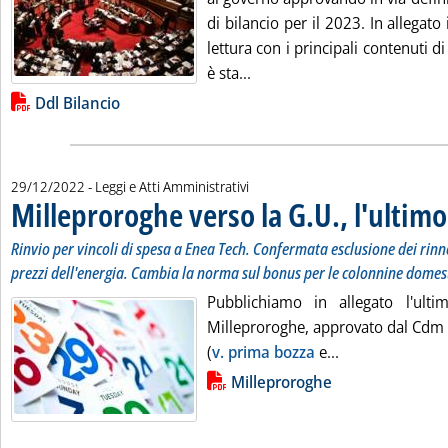
di bilancio per il 2023. In allegato
lettura con i principali contenuti di
Leggi tutta la notizia: 'Il Dd
è sta...
Lista allegati PDF alla notizia
Ddl Bilancio
29/12/2022
- Leggi e Atti Amministrativi
Milleproroghe verso la G.U., l'ultimo
Rinvio per vincoli di spesa a Enea Tech. Confermata esclusione dei rinno
prezzi dell'energia. Cambia la norma sul bonus per le colonnine domes
Pubblichiamo in allegato l'ulti
Milleproroghe, approvato dal Cdm 
Leggi tutta la n
(
v. prima bozza
e...
Lista allegati PDF alla notizia
Milleproroghe