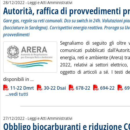
28/12/2022
- Leggi e Atti Amministrativi
Autorità, raffica di provvedimenti p
Gare gas, regole su reti comunali. Dco su switch in 24h. Valutazioni pia
(bocciature in Sardegna). Corrispettivi energia reattiva. Proroga su Uv
provvedimenti
Segnaliamo di seguito gli oltre 
comunicati pubblicati dall'Autori
energia, reti e ambiente (Arera) tra
2022, relativi ai settori elettrico
oggetto di articoli a sé. I testi 
Leggi tutta la notizia: 'Autorità, raffica di pro
disponibili in ...
Lista allegati PDF alla notizia
11-22 Dmrt
30-22 Dsai
678-22
694-22
69
...
vedi tutti
27/12/2022
- Leggi e Atti Amministrativi
Obbligo biocarburanti e riduzione C