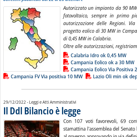
Autorizzato un impianto da 90 MW i
fotovoltaico, sempre in primo pia
autorizzazione delle Regioni. Vi
progetto eolico di 30 MW in Campa
di 0,45 MW in Calabria.
Oltre alle autorizzazioni, registria
Lista allegati PDF alla notizia
Calabria Idro ok 0,45 MW
Campania Eolico ok a 30 MW
Campania Eolico Via Positiva
Campania FV Via positiva 10 MW
Lazio Oli min ok de
29/12/2022
- Leggi e Atti Amministrativi
Il Ddl Bilancio è legge
. Pubblicata giovedì 29 dicembre 2022 
Con 107 voti favorevoli, 69 cont
stamattina l'assemblea del Senato 
al governo approvando in via definit