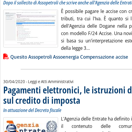
Dopo il sollecito di Assopetroli che scrive anche all'Agenzia delle Entrat
È possibile pagare le accise con cre
tributi, tra cui l'Iva. È quanto si 
dell'Agenzia delle Dogane nella 
con modello F/24 Accise. Una novi
si basa su un'interpretazione este
Leggi tutta la notiz
della legge 3...
Lista allegati PDF alla notizia
Quesito Assopetroli Assoenergia Compensazione accise
30/04/2020
- Leggi e Atti Amministrativi
Pagamenti elettronici, le istruzioni d
sul credito di imposta
. Sottotitolo: In attuazione del Decret
. Pubblicata giovedì 30 aprile 2020 a
In attuazione del Decreto fiscale
L'Agenzia delle Entrate ha definito 
il contenuto delle comuni