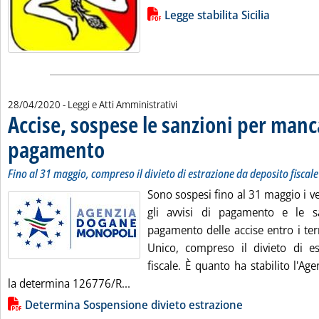
Lista allegati PDF alla notizia
Legge stabilita Sicilia
28/04/2020
- Leggi e Atti Amministrativi
Accise, sospese le sanzioni per manc
pagamento
. Sottotitolo: Fino al 31 maggio, compreso il divieto di estrazion
. Pubblicata martedì 28 aprile 2020 alle 9.37.
Fino al 31 maggio, compreso il divieto di estrazione da deposito fiscale
Sono sospesi fino al 31 maggio i ve
gli avvisi di pagamento e le 
pagamento delle accise entro i term
Unico, compreso il divieto di e
fiscale. È quanto ha stabilito l'A
Leggi tutta la notizia: 'Accise, sosp
la determina 126776/R...
Lista allegati PDF alla notizia
Determina Sospensione divieto estrazione