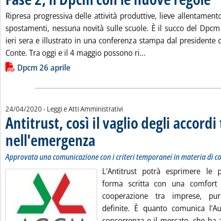
Ripresa progressiva delle attività produttive, lieve allentamento
spostamenti, nessuna novità sulle scuole. È il succo del Dpcm 
ieri sera e illustrato in una conferenza stampa dal presidente
Leggi tutta la notizia
Conte. Tra oggi e il 4 maggio possono ri...
Lista allegati PDF alla notizia
Dpcm 26 aprile
24/04/2020
- Leggi e Atti Amministrativi
Antitrust, così il vaglio degli accord
nell'emergenza
. Sottotitolo: Approvata una comunicazione con i crit
. Pubblicata venerdì 24 aprile 2020 alle 15.29.
Approvata una comunicazione con i criteri temporanei in materia di c
L'Antitrust potrà esprimere le p
forma scritta con una comfort l
cooperazione tra imprese, pur
definite. È quanto comunica l'Au
concorrenza e il mercato, che ha