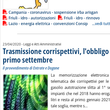
Campania - coronavirus - sospensione irba arisgan
Friuli - idro - autorizzazioni
Friuli - idro - rinnovo
Lazio - energia elettrica - convenzioni Consip
...
vedi tutt
23/04/2020
- Leggi e Atti Amministrativi
Trasmissione corrispettivi, l'obbligo s
primo settembre
. Sottotitolo: Il provvedimento di Entrate e Dogan
. Pubblicata giovedì 23 aprile 2020 alle 9.26.
Il provvedimento di Entrate e Dogane
La memorizzazione elettronic
telematica dei corrispettivi per l
gasolio autotrazione slitta al 1° 
impianti che nel 2018 hanno erogat
litri e resta al primo gennaio 2021
Leggi tutta l
tale soglia, mentre s...