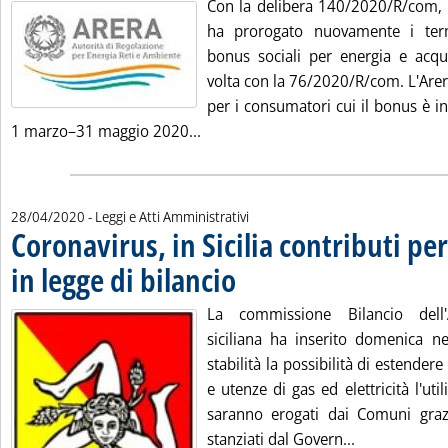
Con la delibera 140/2020/R/com, l'
ha prorogato nuovamente i term
bonus sociali per energia e acqu
volta con la 76/2020/R/com. L'Arera
per i consumatori cui il bonus è i
Leggi tutta la notizia: 'Autorità p
1 marzo–31 maggio 2020...
28/04/2020
- Leggi e Atti Amministrativi
Coronavirus, in Sicilia contributi per
in legge di bilancio
. Pubblicata martedì 28 aprile 2020 alle 15.
La commissione Bilancio dell'
siciliana ha inserito domenica ne
stabilità la possibilità di estendere
e utenze di gas ed elettricità l'uti
saranno erogati dai Comuni graz
Leggi tutta la
stanziati dal Govern...