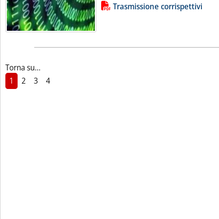
Lista allegati PDF alla notizia
Trasmissione corrispettivi
Torna su...
1
2
3
4