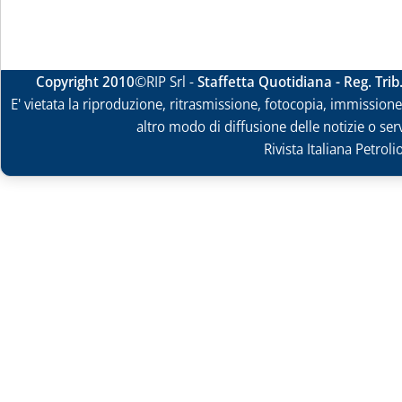
Copyright 2010
©RIP Srl -
Staffetta Quotidiana - Reg. Tri
E' vietata la riproduzione, ritrasmissione, fotocopia, immissione 
altro modo di diffusione delle notizie o ser
Rivista Italiana Petrol