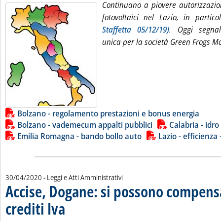
Continuano a piovere autorizzazio
fotovoltaici nel Lazio, in partic
Staffetta 05/12/19)
. Oggi segnal
unica per la società Green Frogs Mo
Lista allegati PDF alla notizia
Bolzano - regolamento prestazioni e bonus energia
Bolzano - vademecum appalti pubblici
Calabria - idro
Emilia Romagna - bando bollo auto
Lazio - efficienza
30/04/2020
- Leggi e Atti Amministrativi
Accise, Dogane: si possono compens
crediti Iva
. Sottotitolo: Dopo il sollecito di Assopetroli che scrive anche all'A
. Pubblicata giovedì 30 aprile 2020 alle 12.48.