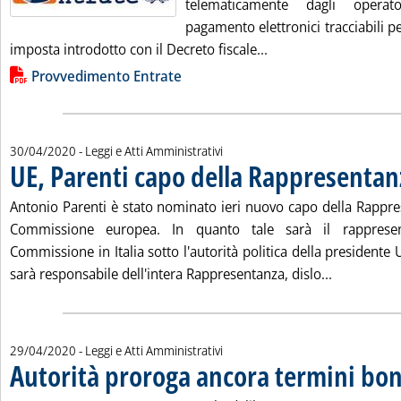
telematicamente dagli operat
pagamento elettronici tracciabili pe
Leggi tutta la notizia
imposta introdotto con il Decreto fiscale...
Lista allegati PDF alla notizia
Provvedimento Entrate
30/04/2020
- Leggi e Atti Amministrativi
UE, Parenti capo della Rappresentanz
Antonio Parenti è stato nominato ieri nuovo capo della Rappres
Commissione europea. In quanto tale sarà il rappresent
Commissione in Italia sotto l'autorità politica della presidente
Leggi tutta
sarà responsabile dell'intera Rappresentanza, dislo...
29/04/2020
- Leggi e Atti Amministrativi
Autorità proroga ancora termini bon