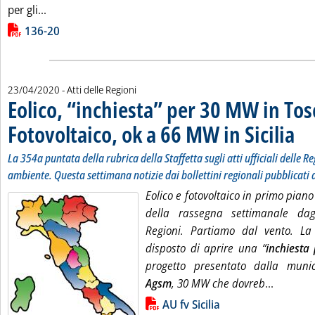
Leggi tutta la notizia: 'Bollette, Arera per azzerament
per gli...
Lista allegati PDF alla notizia
136-20
23/04/2020
- Atti delle Regioni
Eolico, “inchiesta” per 30 MW in To
Fotovoltaico, ok a 66 MW in Sicilia
. Sott
. Pubb
La 354a puntata della rubrica della Staffetta sugli atti ufficiali delle Re
ambiente. Questa settimana notizie dai bollettini regionali pubblicati d
Eolico e fotovoltaico in primo pian
della rassegna settimanale dagli
Regioni. Partiamo dal vento. L
disposto di aprire una “
inchiesta
progetto presentato dalla munic
Leggi tu
Agsm
, 30 MW che dovreb
...
Lista allegati PDF alla notizia
AU fv Sicilia