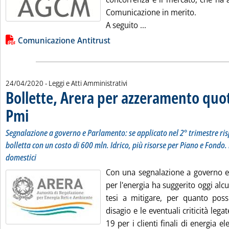
Comunicazione in merito.
Leggi tutta la notizia: 
A seguito ...
Lista allegati PDF alla notizia
Comunicazione Antitrust
24/04/2020
- Leggi e Atti Amministrativi
Bollette, Arera per azzeramento quote
Pmi
. Sottotitolo: Segnalazione a governo e Parlamento: se applicato nel 2° trimestre r
. Pubblicata venerdì 24 aprile 2020 alle 11.49.
Segnalazione a governo e Parlamento: se applicato nel 2° trimestre ri
bolletta con un costo di 600 mln. Idrico, più risorse per Piano e Fondo. 
domestici
Con una segnalazione a governo e 
per l'energia ha suggerito oggi alcu
tesi a mitigare, per quanto possi
disagio e le eventuali criticità leg
19 per i clienti finali di energia el