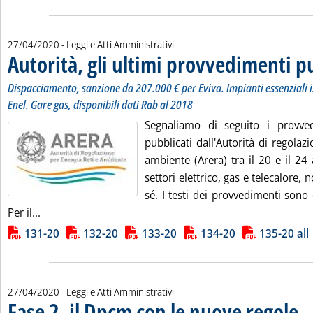
27/04/2020
- Leggi e Atti Amministrativi
Autorità, gli ultimi provvedimenti p
Dispacciamento, sanzione da 207.000 € per Eviva. Impianti essenziali i
Enel. Gare gas, disponibili dati Rab al 2018
Segnaliamo di seguito i provve
pubblicati dall'Autorità di regolazi
ambiente (Arera) tra il 20 e il 24 a
settori elettrico, gas e telecalore, 
sé. I testi dei provvedimenti sono d
Leggi tutta la notizia: 'Autorità, gli ultimi provvediment
Per il...
Lista allegati PDF alla notizia
131-20
132-20
133-20
134-20
135-20 all
27/04/2020
- Leggi e Atti Amministrativi
Fase 2, il Dpcm con le nuove regole
. Pu