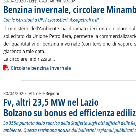
30/04/2020
- Leggi e Atti Amministrativi
Benzina invernale, circolare Minam
Con le istruzioni a UP, Assocostieri, Assopetroli e IP
Il ministero dell'Ambiente ha diramato ieri una circolare s
sollecitato da Unione Petrolifera, permette la commercializzaz
dei quantitativi di benzina invernale (con tensione di vapore 
giacenza a tale data.
Leggi tutta la notizia: 'Benzina inver
La circolare, indirizzata...
Lista allegati PDF alla notizia
Circolare benzina invernale
30/04/2020
- Atti delle Regioni
Fv, altri 23,5 MW nel Lazio
Bolzano su bonus ed efficienza ediliz
La 355a puntata della rubrica della Staffetta sugli atti ufficiali delle Re
ambiente. Questa settimana notizie dai bollettini regionali pubblicati d