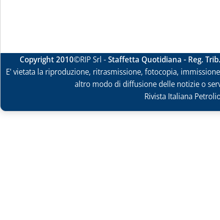
Copyright 2010
©RIP Srl -
Staffetta Quotidiana - Reg. Tri
E' vietata la riproduzione, ritrasmissione, fotocopia, immissione 
altro modo di diffusione delle notizie o ser
Rivista Italiana Petrol