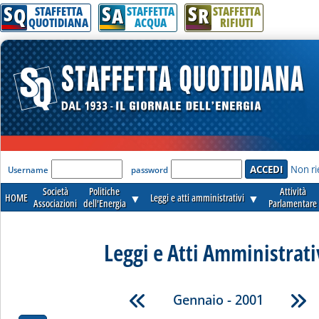
S
S
S
Q
A
R
STAFFETTA
STAFFETTA
STAFFETTA
QUOTIDIANA
ACQUA
RIFIUTI
'Modulo Login per accedere'
Non ri
Username
password
Società
Politiche
Attività
HOME
▼
Leggi e atti amministrativi
▼
Associazioni
dell'Energia
Parlamentare
Leggi e Atti Amministrati
Gennaio - 2001