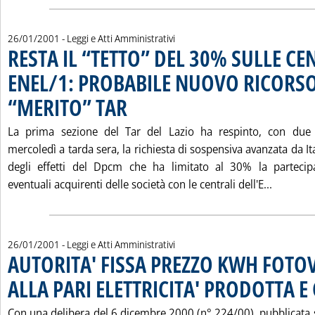
26/01/2001
- Leggi e Atti Amministrativi
RESTA IL “TETTO” DEL 30% SULLE CE
ENEL/1: PROBABILE NUOVO RICORS
“MERITO” TAR
. Pubblicata venerdì 26 gennaio 2001 alle 15.36.
La prima sezione del Tar del Lazio ha respinto, con due 
mercoledì a tarda sera, la richiesta di sospensiva avanzata da 
degli effetti del Dpcm che ha limitato al 30% la partecip
Leggi t
eventuali acquirenti delle società con le centrali dell'E...
26/01/2001
- Leggi e Atti Amministrativi
AUTORITA' FISSA PREZZO KWH FOTO
ALLA PARI ELETTRICITA' PRODOTTA 
Con una delibera del 6 dicembre 2000 (n° 224/00), pubblicata s