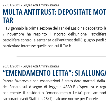
27/01/2001
- Leggi e Atti Amministrativi
MULTA ANTITRUST: DEPOSITATE MOT
TAR
. Pubblicata sabato 27 gennaio 2001 alle 15.52.
Il 18 gennaio la prima sezione del Tar del Lazio ha depositato le
7 novembre ha respinto il ricorso dell'Unione Petrolife
petrolifere contro la sentenza dell'Antitrust dell'8 giugno (vedi
Leggi tutta la no
particolare interesse quelle con cui il Tar h...
26/01/2001
- Leggi e Atti Amministrativi
“EMENDAMENTO LETTA”: SI ALLUNGA
Parere favorevole con osservazioni è stato dato martedì dall
del Senato sul disegno di legge n 4339-B (“Apertura e rego
contenente il cosiddetto “emendamento Letta” per l'ammod
Leg
carburanti (vedi Staffetta 23/1) e alcune norme per l'accele...