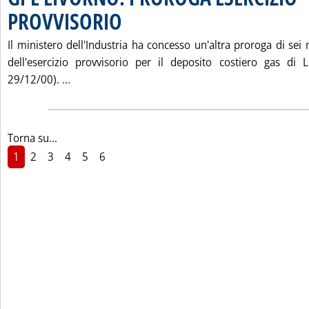
PROVVISORIO
. Pubblicata venerdì 26 gennaio 2001 alle 15.26.
Il ministero dell'Industria ha concesso un'altra proroga di sei m
dell'esercizio provvisorio per il deposito costiero gas di L
Leggi tutta la notizia: 'GPL LIVORNO: PROROG
29/12/00). ...
Torna su...
1
2
3
4
5
6