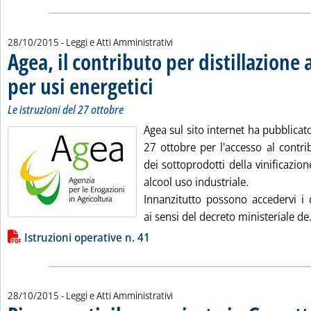
28/10/2015
- Leggi e Atti Amministrativi
Agea, il contributo per distillazione a
per usi energetici
. Sottotitolo: Le istruzioni del 27 ottobre
. Pubblicata mercoledì 28 ottobre 2015 alle 11.
Le istruzioni del 27 ottobre
Agea sul sito internet ha pubblicato
27 ottobre per l'accesso al contrib
dei sottoprodotti della vinificazio
alcool uso industriale.
Innanzitutto possono accedervi i di
ai sensi del decreto ministeriale de.
Lista allegati PDF alla notizia
Istruzioni operative n. 41
28/10/2015
- Leggi e Atti Amministrativi