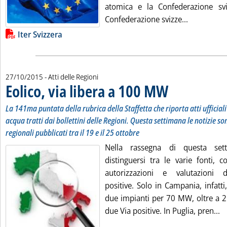
atomica e la Confederazione svi
Leggi tutta
Confederazione svizze...
Lista allegati PDF alla notizia
Iter Svizzera
27/10/2015
- Atti delle Regioni
Eolico, via libera a 100 MW
. Sottotitolo: La 141ma pu
. Pubblicata martedì 27 
La 141ma puntata della rubrica della Staffetta che riporta atti ufficial
acqua tratti dai bollettini delle Regioni. Questa settimana le notizie son
regionali pubblicati tra il 19 e il 25 ottobre
Nella rassegna di questa set
distinguersi tra le varie fonti,
autorizzazioni e valutazioni 
positive. Solo in Campania, infatti,
due impianti per 70 MW, oltre a 2
Le
due Via positive. In Puglia, pren...