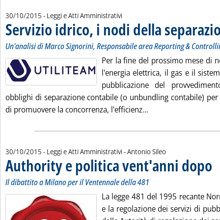
30/10/2015
- Leggi e Atti Amministrativi
Servizio idrico, i nodi della separaz
Un'analisi di Marco Signorini, Responsabile area Reporting & Controllin
Per la fine del prossimo mese di n
l'energia elettrica, il gas e il sist
pubblicazione del provvedimen
obblighi di separazione contabile (o unbundling contabile) per il
Leggi tutta la notizia
di promuovere la concorrenza, l'efficienz...
di:
30/10/2015
- Leggi e Atti Amministrativi -
Antonio Sileo
Authority e politica vent'anni dopo
. S
. P
Il dibattito a Milano per il Ventennale della 481
La legge 481 del 1995 recante Nor
e la regolazione dei servizi di pubbl