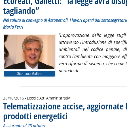
Ecoreati, Galletti: “la legge avrà bis
tagliando”
. Sottotitolo: Nel saluto al convegno di Assopetroli. I lavori aperti
. Pubblicata giovedì 29 ottobre 2015 alle 9.59.
Nel saluto al convegno di Assopetroli. I lavori aperti dal sottosegretari
Maria Ferri
“L'approvazione della legge sugli
attraverso l'introduzione di specifi
ambientali nel codice penale, di
contro l'ambiente con maggiore effi
vera riforma di sistema, che come 
Leggi tutta la notizia:
periodo di
...
Gian Luca Galletti
28/10/2015
- Leggi e Atti Amministrativi
Telematizzazione accise, aggiornate l
prodotti energetici
. Sottotitolo: Aggiornate al 28 ottobre
. Pubblicata mercoledì 28 ottobre 2015 alle
Aggiornate al 28 ottobre