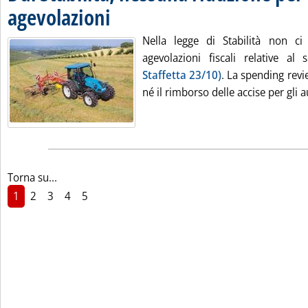
agevolazioni
. Pubblicata lunedì 26 ottobre 2015 alle 16.30.
Nella legge di Stabilità non ci
agevolazioni fiscali relative al
Staffetta 23/10)
. La spending revi
né il rimborso delle accise per gli a
Torna su...
1
2
3
4
5