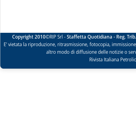
Copyright 2010
©RIP Srl -
Staffetta Quotidiana - Reg. Tri
E' vietata la riproduzione, ritrasmissione, fotocopia, immissione 
altro modo di diffusione delle notizie o ser
Rivista Italiana Petrol