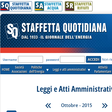
S
S
S
Q
A
R
STAFFETTA
STAFFETTA
STAFFETTA
QUOTIDIANA
ACQUA
RIFIUTI
'Modulo Login per accedere'
Non ri
Username
password
Società
Politiche
Attività
HOME
▼
Leggi e atti amministrativi
▼
Associazioni
dell'Energia
Parlamentare
Leggi e Atti Amministrati
Ottobre - 2015