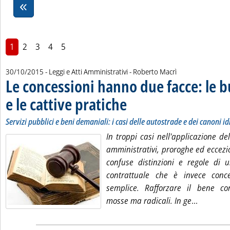
1
2
3
4
5
di:
30/10/2015
- Leggi e Atti Amministrativi -
Roberto Macrì
Le concessioni hanno due facce: le 
e le cattive pratiche
. Sottotitolo: Servizi pubblici e beni demani
. Pubblicata venerdì 30 ottobre 2015 alle 
Servizi pubblici e beni demaniali: i casi delle autostrade e dei canoni id
In troppi casi nell'applicazione del 
amministrativi, proroghe ed eccezi
confuse distinzioni e regole di u
contrattuale che è invece conc
semplice. Rafforzare il bene c
Leggi tut
mosse ma radicali. In ge
...