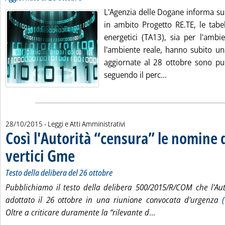
L'Agenzia delle Dogane informa sul
in ambito Progetto RE.TE, le tabel
energetici (TA13), sia per l'ambi
l'ambiente reale, hanno subito una
aggiornate al 28 ottobre sono pub
Leggi tutta la no
seguendo il perc...
28/10/2015
- Leggi e Atti Amministrativi
Così l'Autorità “censura” le nomine d
vertici Gme
. Sottotitolo: Testo della delibera del 26 ottobre
. Pubblicata mercoledì 28 ottobre 2015 alle 14.58.
Testo della delibera del 26 ottobre
Pubblichiamo il testo della delibera 500/2015/R/COM che l'Aut
adottato il 26 ottobre in una riunione convocata d'urgenza
Leggi tutta la notiz
Oltre a criticare duramente la “rilevante d
...