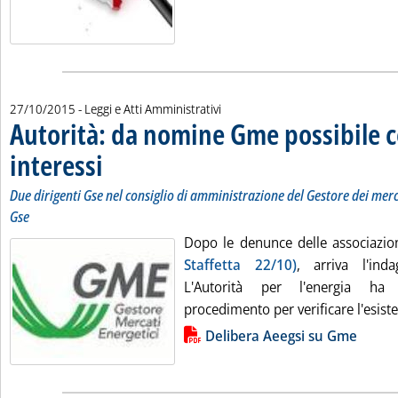
27/10/2015
- Leggi e Atti Amministrativi
Autorità: da nomine Gme possibile co
interessi
. Sottotitolo: Due dirigenti Gse nel consiglio di amministrazione del G
. Pubblicata martedì 27 ottobre 2015 alle 12.23.
Due dirigenti Gse nel consiglio di amministrazione del Gestore dei merca
Gse
Dopo le denunce delle associazi
Staffetta 22/10)
, arriva l'ind
L'Autorità per l'energia ha 
procedimento per verificare l'esistenz
Lista allegati PDF alla notizia
Delibera Aeegsi su Gme