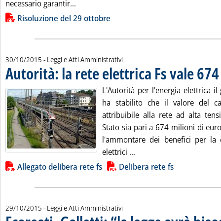
Leggi tutta la notizia: 'Ue, Parlamento ch
necessario garantir...
Lista allegati PDF alla notizia
Risoluzione del 29 ottobre
30/10/2015
- Leggi e Atti Amministrativi
Autorità: la rete elettrica Fs vale 674
L'Autorità per l'energia elettrica il
ha stabilito che il valore del ca
attribuibile alla rete ad alta ten
Stato sia pari a 674 milioni di euro
l'ammontare dei benefici per la 
Leggi tutta la notizia: 'A
elettrici ...
Lista allegati PDF alla notizia
Allegato delibera rete fs
Delibera rete fs
29/10/2015
- Leggi e Atti Amministrativi