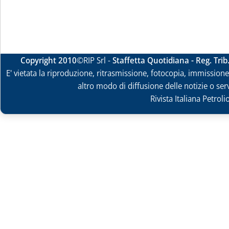
Copyright 2010
©RIP Srl -
Staffetta Quotidiana - Reg. Tri
E' vietata la riproduzione, ritrasmissione, fotocopia, immissione 
altro modo di diffusione delle notizie o ser
Rivista Italiana Petrol