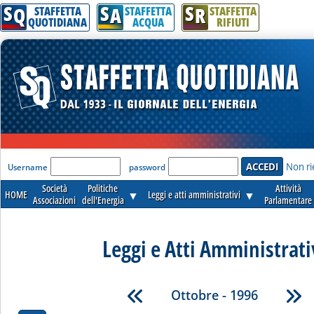
S
S
S
Q
A
R
STAFFETTA
STAFFETTA
STAFFETTA
QUOTIDIANA
ACQUA
RIFIUTI
'Modulo Login per accedere'
Non ri
Username
password
Società
Politiche
Attività
HOME
▼
Leggi e atti amministrativi
▼
Associazioni
dell'Energia
Parlamentare
Leggi e Atti Amministrati
Ottobre - 1996