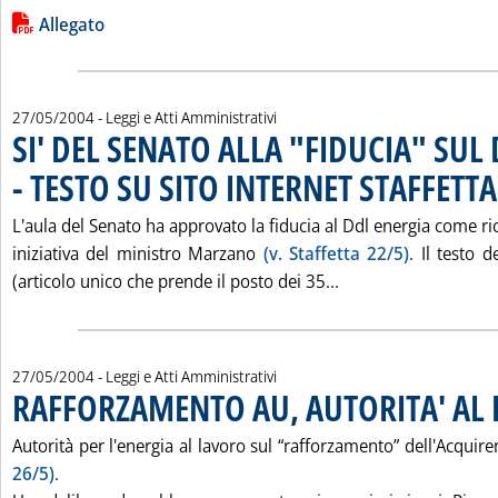
Leggi tutta la notizia: 'IL TESTO DEL DDL ENERGIA APPROV
Lista allegati PDF alla notizia
Allegato
27/05/2004
- Leggi e Atti Amministrativi
SI' DEL SENATO ALLA "FIDUCIA" SUL
- TESTO SU SITO INTERNET STAFFETTA
L'aula del Senato ha approvato la fiducia al Ddl energia come ri
iniziativa del ministro Marzano
(v. Staffetta 22/5)
. Il testo
Leggi tutta la noti
(articolo unico che prende il posto dei 35...
27/05/2004
- Leggi e Atti Amministrativi
RAFFORZAMENTO AU, AUTORITA' AL
Autorità per l'energia al lavoro sul “rafforzamento” dell'Acquir
26/5)
.