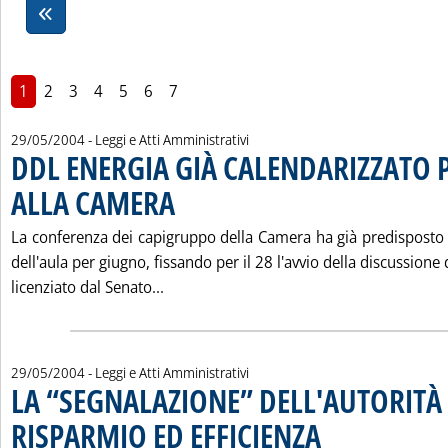
1
2
3
4
5
6
7
29/05/2004
- Leggi e Atti Amministrativi
DDL ENERGIA GIÀ CALENDARIZZATO P
ALLA CAMERA
. Pubblicata sabato 29 maggio 2004 alle 15.2.
La conferenza dei capigruppo della Camera ha già predisposto i
dell'aula per giugno, fissando per il 28 l'avvio della discussion
Leggi tutta la notizia: 'DDL ENERGIA
licenziato dal Senato...
29/05/2004
- Leggi e Atti Amministrativi
LA “SEGNALAZIONE” DELL'AUTORITÀ
RISPARMIO ED EFFICIENZA
. Sottotitolo: Inviata il 1
. Pubblicata sabato 29 mag