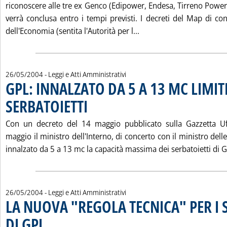
riconoscere alle tre ex Genco (Edipower, Endesa, Tirreno Power) 
verrà conclusa entro i tempi previsti. I decreti del Map di co
Leggi tutta la notizia
dell'Economia (sentita l'Autorità per l...
26/05/2004
- Leggi e Atti Amministrativi
GPL: INNALZATO DA 5 A 13 MC LIMIT
SERBATOIETTI
. Pubblicata mercoledì 26 maggio 2004 alle 15.10.
Con un decreto del 14 maggio pubblicato sulla Gazzetta Uf
maggio il ministro dell'Interno, di concerto con il ministro delle
innalzato da 5 a 13 mc la capacità massima dei serbatoietti di Gpl
26/05/2004
- Leggi e Atti Amministrativi
LA NUOVA "REGOLA TECNICA" PER I 
DI GPL
. Sottotitolo: Pubblicata sulla Gazzetta Ufficiale n. 120 del 24 maggio 2004
. Pubblicata mercoledì 26 maggio 2004 alle 15.7.