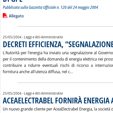
Pubblicata sulla Gazzetta Ufficiale n. 120 del 24 maggio 2004
Leggi tutta la notizia: 'LA NUOVA "REGOLA TECNICA" PER I S
Lista allegati PDF alla notizia
Allegato
25/05/2004
- Leggi e Atti Amministrativi
DECRETI EFFICIENZA, “SEGNALAZION
L'Autorità per l'energia ha inviato una segnalazione al Governo 
per il contenimento della domanda di energia elettrica nei pross
contribuire a ridurre eventuali rischi di ricorso a interruz
Leggi tutta la notizi
fornitura anche all'utenza diffusa, nel c...
25/05/2004
- Leggi e Atti Amministrativi
ACEAELECTRABEL FORNIRÀ ENERGIA A
Un nuovo grande cliente per AceaElectrabel Energia, la società d