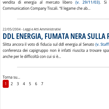
vendita di energia al mercato libero
(v. 29/11/03)
. Si 
Leggi tutt
Communication Company Tiscali. “Il legame che ab...
22/05/2004
- Leggi e Atti Amministrativi
DDL ENERGIA, FUMATA NERA SULLA 
Slitta ancora il voto di fiducia sul ddl energia al Senato
(v. Staf
conferenza dei capigruppo non è infatti riuscita a trovare spa
Leggi tutta la notizia: '
anche per le difficoltà con cui si è...
Torna su...
1
2
3
4
5
6
7