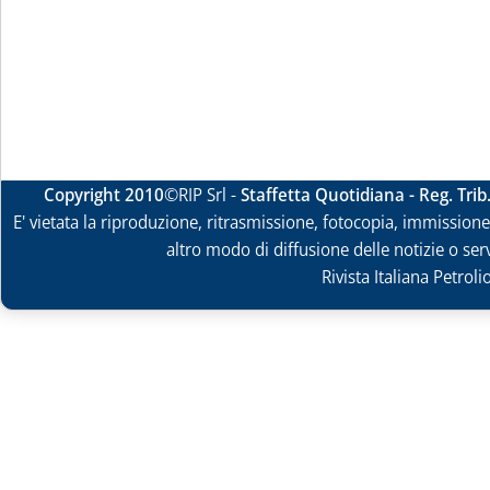
Copyright 2010
©RIP Srl -
Staffetta Quotidiana - Reg. Tri
E' vietata la riproduzione, ritrasmissione, fotocopia, immissione 
altro modo di diffusione delle notizie o ser
Rivista Italiana Petrol