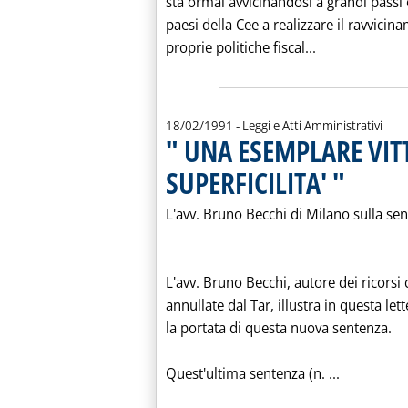
sta ormai avvicinandosi a grandi passi
paesi della Cee a realizzare il ravvici
Leggi tutta l
proprie politiche fiscal...
18/02/1991
- Leggi e Atti Amministrativi
" UNA ESEMPLARE VIT
SUPERFICILITA' "
. Pubblicata l
L'avv. Bruno Becchi di Milano sulla s
L'avv. Bruno Becchi, autore dei ricorsi
annullate dal Tar, illustra in questa let
la portata di questa nuova sentenza.
Leggi tutt
Quest'ultima sentenza (n. ...