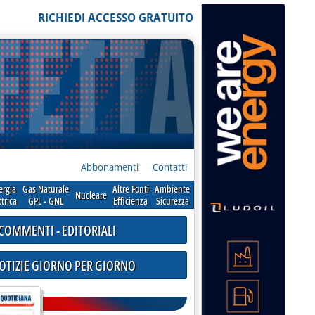
RICHIEDI ACCESSO GRATUITO
Abbonamenti
Contatti
ergia
Gas Naturale
Altre Fonti
Ambiente
Nucleare
ttrica
GPL - GNL
Efficienza
Sicurezza
COMMENTI - EDITORIALI
NOTIZIE GIORNO PER GIORNO