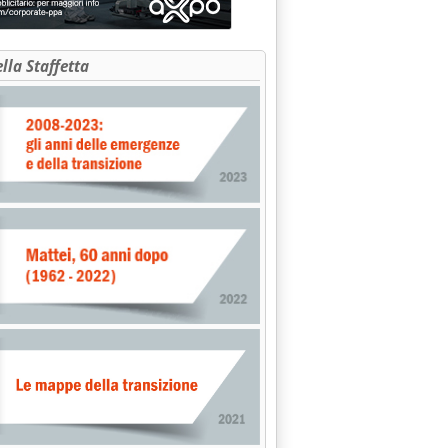
ella Staffetta
ETTURA DEL NUOVO PIANO ENERGETICO'
LEGGE 9 GENNAIO 1991, N. 10'