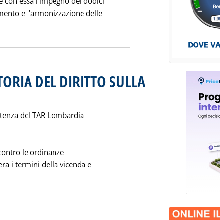
 e con essa l'impegno dei dodici
namento e l'armonizzazione delle
a notizia: 'CARBURANTI E FISCO VERSO IL 1993'
TORIA DEL DIRITTO SULLA
unedì 18 febbraio 1991 alle 0.0.
entenza del TAR Lombardia
 contro le ordinanze
tera i termini della vicenda e
a la notizia: '" UNA ESEMPLARE VITTORIA DEL DIRITTO SULLA SU