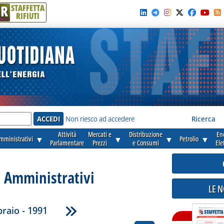
R
STAFFETTA
RIFIUTI
e'
Non riesco ad accedere
Ricerca
Attività
Mercati e
Distribuzione
En
amministrativi
▼
▼
▼
Petrolio
▼
Parlamentare
Prezzi
e Consumi
Ele
i Amministrativi
LE 
raio - 1991