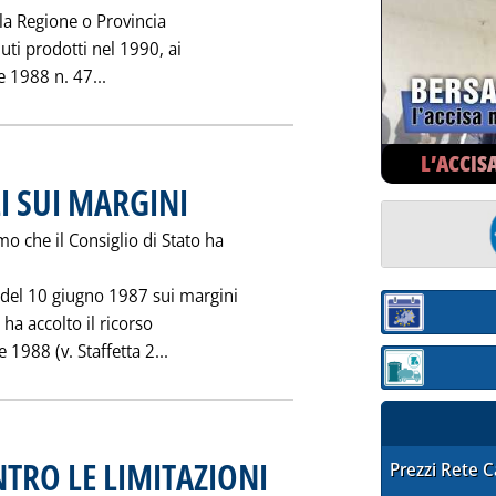
lla Regione o Provincia
iuti prodotti nel 1990, ai
Leggi tutta la notizia: '28/2 SCADE TERMINE DEN
e 1988 n. 47...
L’ACCIS
I SUI MARGINI
. Pubblicata lunedì 25 febbraio 1991 alle 0.0.
 che il Consiglio di Stato ha
o del 10 giugno 1987 sui margini
Sezione:
 ha accolto il ricorso
Leggi tutta la notizia: 'VITTORIA ASSOP
 1988 (v. Staffetta 2...
Sezione: quotaz
TRO LE LIMITAZIONI
STAFFETTA PRE
Prezzi Rete 