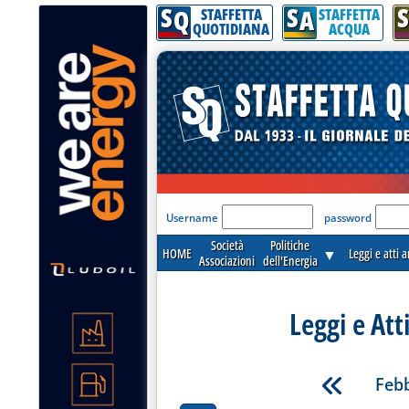
S
S
S
Q
A
STAFFETTA
STAFFETTA
QUOTIDIANA
ACQUA
'Modulo Login per acceder
Username
password
Società
Politiche
HOME
▼
Leggi e atti 
Associazioni
dell'Energia
Leggi e Att
Febb