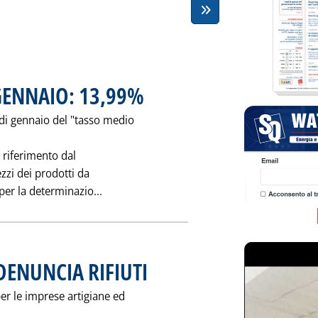
GENNAIO: 13,99%
. Pubblicata lunedì 25 febbraio 1991 alle 0.0.
e di gennaio del "tasso medio
a riferimento dal
zi dei prodotti da
Leggi tutta la notizia: 'TASSO BANKITALI
per la determinazio...
DENUNCIA RIFIUTI
. Pubblicata lunedì 25 febbraio 1991 alle 0.0.
er le imprese artigiane ed