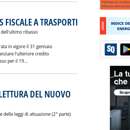
 FISCALE A TRASPORTI
. Pubblicata lunedì 11 febbraio 1991 a
 dell'ultimo ribasso
ata in vigore il 31 gennaio
anziare l'ulteriore credito
Leggi tutta la notizia: 'DALLA BENZINA BONUS F
so per il 19...
LETTURA DEL NUOVO
icata lunedì 04 febbraio 1991 alle 0.0.
ve delle leggi di attuazione (2° parte)