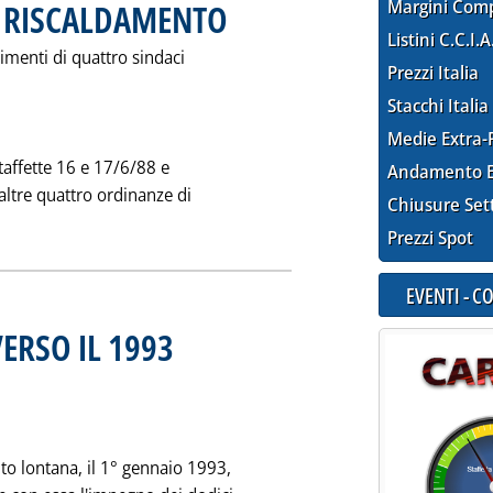
Margini Com
O RISCALDAMENTO
. Pubblicata lunedì 18 febbraio 1991 alle 0.0.
Listini C.C.I.A
menti di quattro sindaci
Prezzi Italia
Stacchi Italia
Medie Extra-
taffette 16 e 17/6/88 e
Andamento E
altre quattro ordinanze di
Chiusure Set
a la notizia: 'NUOVA SENTENZA CONTRO LE LIMITAZIONI ALL
Prezzi Spot
EVENTI - 
ERSO IL 1993
. Pubblicata lunedì 18 febbraio 1991 alle 0.0.
o lontana, il 1° gennaio 1993,