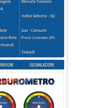
pagnie
Mercato Tutelato
.A.
Indice Selectra - SQ
Rete
Gas - Consumi
xtra-Rete
Prezzi Contratto GPL
timanali
'USO DEL GASOLIO RISCALDAMENTO'
Today@
CONVEGNI
SEGNALAZIONI