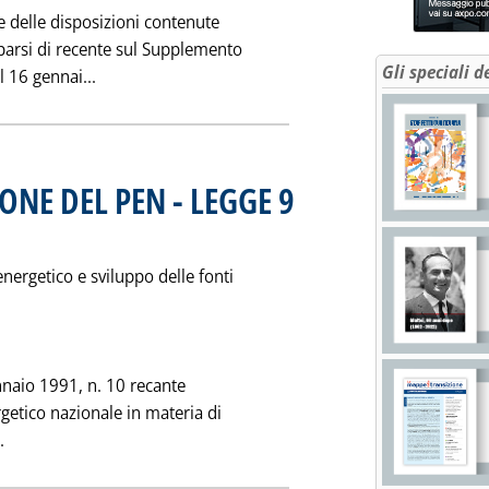
 delle disposizioni contenute
arsi di recente sul Supplemento
Gli speciali d
Leggi tutta la notizia: 'MANUALE DI PRONTA L
l 16 gennai...
ONE DEL PEN - LEGGE 9
Pubblicata sabato 02 febbraio 1991 alle 0.0.
energetico e sviluppo delle fonti
nnaio 1991, n. 10 recante
getico nazionale in materia di
Leggi tutta la notizia: 'NORME PER L'ATTUAZIONE DEL PEN - 
.