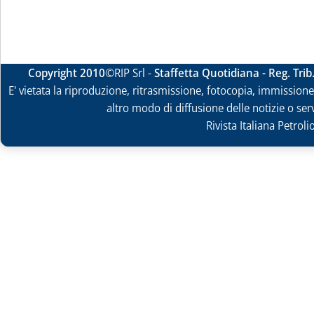
Copyright 2010
©RIP Srl -
Staffetta Quotidiana - Reg. Tri
E' vietata la riproduzione, ritrasmissione, fotocopia, immissione 
altro modo di diffusione delle notizie o ser
Rivista Italiana Petrol