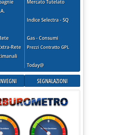
pagnie
Mercato Tutelato
.A.
Indice Selectra - SQ
Rete
Gas - Consumi
xtra-Rete
Prezzi Contratto GPL
timanali
Today@
CONVEGNI
SEGNALAZIONI