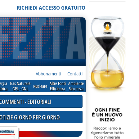
RICHIEDI ACCESSO GRATUITO
Abbonamenti
Contatti
ergia
Gas Naturale
Altre Fonti
Ambiente
Nucleare
ttrica
GPL - GNL
Efficienza
Sicurezza
COMMENTI - EDITORIALI
NOTIZIE GIORNO PER GIORNO