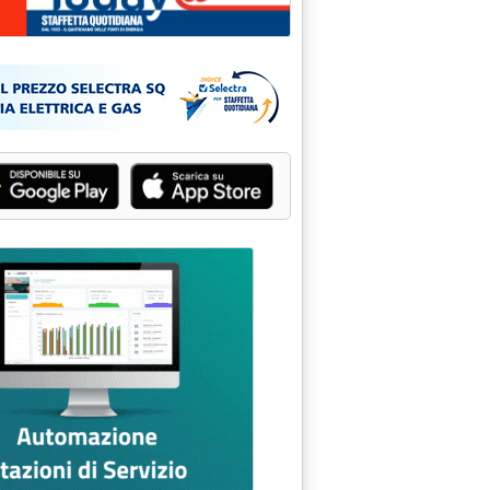
TRAMENTO ANTINCENDIO PER ADDETTI AI DEPOSITI DI GPL'
95 alle 0.0.
/PROVINCIA DI BOLZANO'