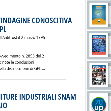
'INDAGINE CONOSCITIVA
GPL
. Pubblicata sabato 25 marzo 1995 alle 0.0.
'Antitrust il 2 marzo 1995
rovvedimento n. 2853 del 2
o note le conclusioni
Leggi tutta la notizia: 'LE CONCLU
lla distribuzione di GPL ...
ITURE INDUSTRIALI SNAM
AIO
. Pubblicata venerdì 24 marzo 1995 alle 0.0.