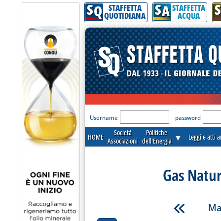
S
S
S
Q
A
STAFFETTA
STAFFETTA
QUOTIDIANA
ACQUA
'Modulo Login per acceder
Username
password
Società
Politiche
HOME
▼
Leggi e atti 
Associazioni
dell'Energia
Gas Natur
Ma