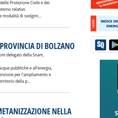
elle Protezione Civile e dei
nterno relativo
Leggi tutta la notizia: 'CORSO ADDES
 modalità di svolgim...
PROVINCIA DI BOLZANO
. Pubblicata mercoledì 29 marzo 19
ore delegato della Snam,
acque pubbliche e all'energia,
enzione per l'ampliamento e
Leggi tutta la notizia: 'CONVENZIONE SNAM
ritorio della p...
METANIZZAZIONE NELLA
. Pubblicata mercoledì 29 marzo 1995 alle 0.0.