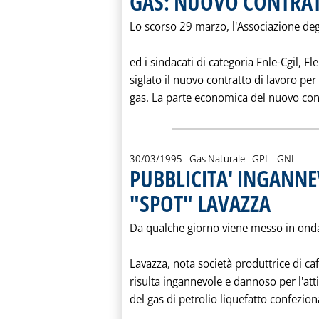
GAS: NUOVO CONTRAT
Lo scorso 29 marzo, l'Associazione degli
ed i sindacati di categoria Fnle-Cgil, Fl
siglato il nuovo contratto di lavoro per
gas. La parte economica del nuovo contr
30/03/1995
- Gas Naturale - GPL - GNL
PUBBLICITA' INGANN
"SPOT" LAVAZZA
. Pubblicata g
Da qualche giorno viene messo in onda
Lavazza, nota società produttrice di caf
risulta ingannevole e dannoso per l'atti
del gas di petrolio liquefatto confezio