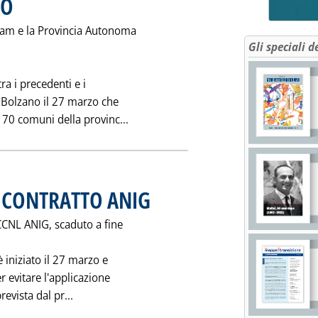
NO
 Snam e la Provincia Autonoma
Gli speciali d
ra i precedenti e i
a Bolzano il 27 marzo che
Leggi tutta la notizia: 'L'ESTENS
i 70 comuni della provinc...
 CONTRATTO ANIG
. Pubblicata martedì 28 marzo 1995 alle 0.0.
 CCNL ANIG, scaduto a fine
è iniziato il 27 marzo e
 evitare l'applicazione
Leggi tutta la notizia: 'GAS: VERSO RINNOVO 
evista dal pr...