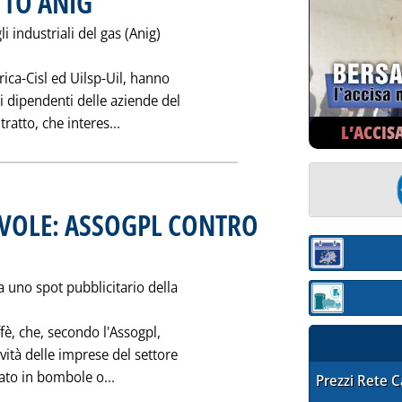
TO ANIG
 industriali del gas (Anig)
erica-Cisl ed Uilsp-Uil, hanno
 i dipendenti delle aziende del
Leggi tutta la notizia: 'GAS: NUOVO CONT
atto, che interes...
L’ACCIS
EVOLE: ASSOGPL CONTRO
iovedì 30 marzo 1995 alle 0.0.
Sezione:
 uno spot pubblicitario della
Sezione: quotaz
fè, che, secondo l'Assogpl,
vità delle imprese del settore
Leggi tutta la notizia: 'PUBBLICITA' ING
nato in bombole o...
STAFFETTA PRE
Prezzi Rete 