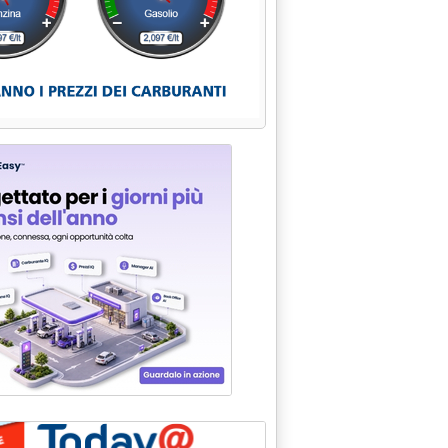
ITI/3: PER AUTO GPL E A METANO E' ORA DI USCIRE DA UN ME