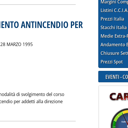
Margini Com
Listini C.C.I.A
Prezzi Italia
ENTO ANTINCENDIO PER
Stacchi Italia
ta giovedì 30 marzo 1995 alle 0.0.
Medie Extra-
L 28 MARZO 1995
Andamento E
Chiusure Set
Prezzi Spot
EVENTI - 
odalità di svolgimento del corso
cendio per addetti alla direzione
 DI ADDESTRAMENTO ANTINCENDIO PER DEPOSITI DI G.P.L.'