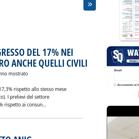
RESSO DEL 17% NEI
RO ANCHE QUELLI CIVILI
. Pubblicata venerdì 31 marzo 1995
hanno mostrato
7,3% rispetto allo stesso mese
). I prelievi del settore
Leggi tutta la notizia: 'GAS: A GENNAI
% rispetto ai consun...
. Pubblicata venerdì 31 marzo 1995 alle 0.0.