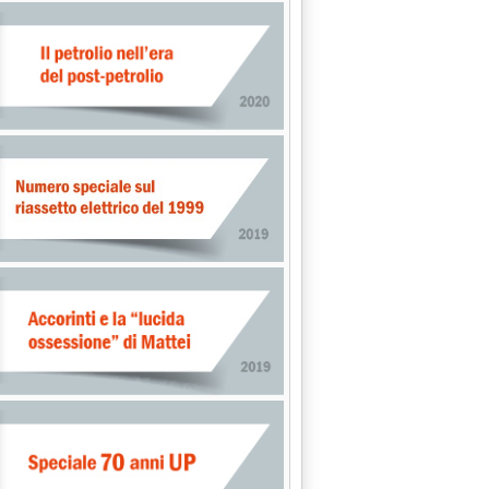
SIONI DELL'INDAGINE CONOSCITIVA SUI SERBATOIETTI DI GPL'