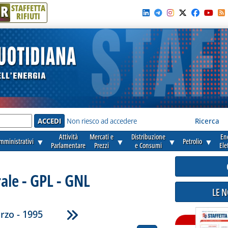
R
STAFFETTA
RIFIUTI
e'
Non riesco ad accedere
Ricerca
Attività
Mercati e
Distribuzione
En
amministrativi
▼
▼
▼
Petrolio
▼
Parlamentare
Prezzi
e Consumi
Ele
ale - GPL - GNL
LE 
rzo - 1995