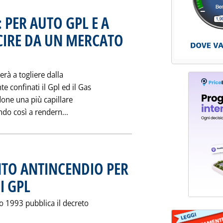
 PER AUTO GPL E A
CIRE DA UN MERCATO
rzo 1995 alle 0.0.
rà a togliere dalla
e confinati il Gpl ed il Gas
one una più capillare
Leggi tutta la notizia: 'CARBURANTI PUL
ndo così a rendern...
TO ANTINCENDIO PER
I GPL
. Pubblicata giovedì 30 marzo 1995 alle 0.0.
zo 1993 pubblica il decreto