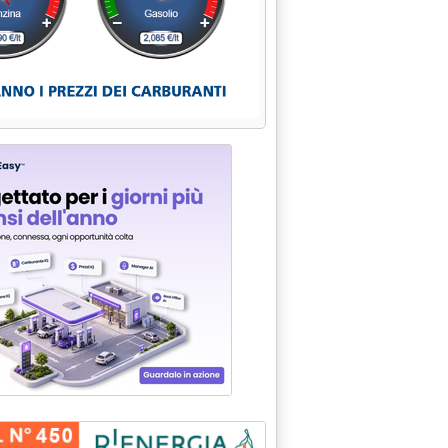
R ANTINCENDIO'
01 alle 15.27.
GAS OLANDESE DA ENRON . PRIMO VETTORIAMENTO DI “RETE GAS 
o 2001 alle 15.25.