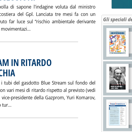
lla di sapone l'indagine voluta dal ministro
 costiera del Gpl. Lanciata tre mesi fa con un
Gli speciali d
uto far luce sul “rischio ambientale derivante
Leggi tutta la notizia: 'INDAGINE BORDON SU
a movimentazi...
AM IN RITARDO
CHIA
i tubi del gasdotto Blue Stream sul fondo del
n vari mesi di ritardo rispetto al previsto (vedi
il vice-presidente della Gazprom, Yuri Komarov,
Leggi tutta la notizia: 'GAZPROM: BLUE STREAM IN RITA
tur...