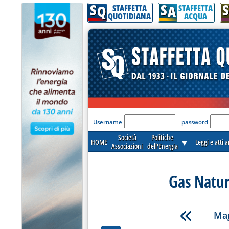
S
S
S
Q
A
STAFFETTA
STAFFETTA
QUOTIDIANA
ACQUA
'Modulo Login per acceder
Username
password
Società
Politiche
HOME
▼
Leggi e atti 
Associazioni
dell'Energia
Gas Natur
Mag