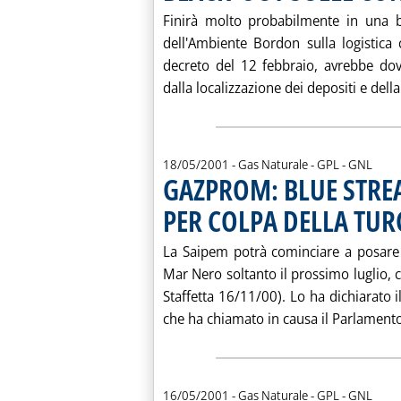
Finirà molto probabilmente in una bo
dell'Ambiente Bordon sulla logistica
decreto del 12 febbraio, avrebbe dov
dalla localizzazione dei depositi e dell
18/05/2001
- Gas Naturale - GPL - GNL
GAZPROM: BLUE STRE
PER COLPA DELLA TUR
. Pubblicata venerdì 18 maggio 2001 alle 15.32.
La Saipem potrà cominciare a posare 
Mar Nero soltanto il prossimo luglio, co
Staffetta 16/11/00). Lo ha dichiarato 
che ha chiamato in causa il Parlamento 
16/05/2001
- Gas Naturale - GPL - GNL