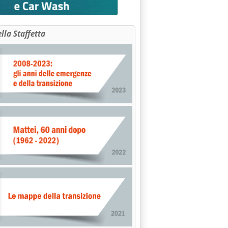
ella Staffetta
 DEPOSITI COSTIERI GPL . BLACK-OUT SULLE CONCLUSIONI'
RDO . PER COLPA DELLA TURCHIA . '