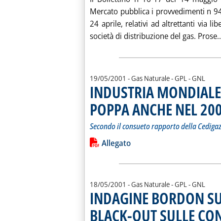
Mercato pubblica i provvedimenti n 944
24 aprile, relativi ad altrettanti via li
società di distribuzione del gas. Prose..
19/05/2001
- Gas Naturale - GPL - GNL
INDUSTRIA MONDIALE 
POPPA ANCHE NEL 20
Secondo il consueto rapporto della Cediga
Leggi tutta la notizia: 'INDUSTRI
Lista allegati PDF alla notiz
Allegato
18/05/2001
- Gas Naturale - GPL - GNL
INDAGINE BORDON SU 
BLACK-OUT SULLE CO