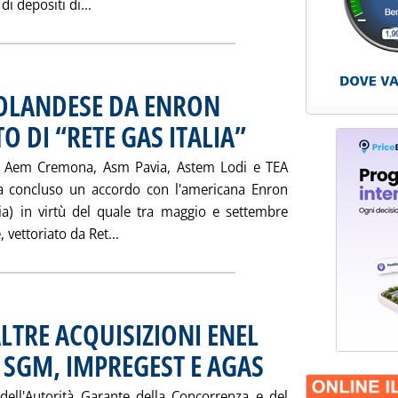
Leggi tutta la notizia: 'DEPOSITI: PROROGA PE
di depositi di...
 OLANDESE DA ENRON
 DI “RETE GAS ITALIA”
. Pubblicata mercoledì 23 maggio 20
tra Aem Cremona, Asm Pavia, Astem Lodi e TEA
ha concluso un accordo con l'americana Enron
lia) in virtù del quale tra maggio e settembre
Leggi tutta la notizia: 'BLUGAS: ARRIVA 
vettoriato da Ret...
LTRE ACQUISIZIONI ENEL
T SGM, IMPREGEST E AGAS
. Pubblicata mercoledì 23 maggi
dell'Autorità Garante della Concorrenza e del