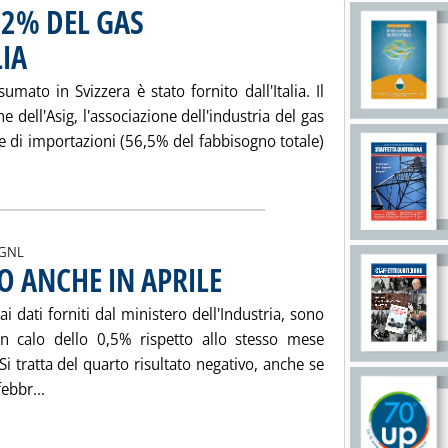
L 2% DEL GAS
LIA
. Pubblicata mercoledì 16 maggio 2001 alle 15.39.
mato in Svizzera è stato fornito dall'Italia. Il
e dell'Asig, l'associazione dell'industria del gas
e di importazioni (56,5% del fabbisogno totale)
Leggi tutta la notizia: 'SVIZZERA: NEL 2000 IL 2% DEL GAS . E'
 GNL
O ANCHE IN APRILE
. Pubblicata martedì 15 maggio 2001 alle 15.44
i dati forniti dal ministero dell'Industria, sono
 calo dello 0,5% rispetto allo stesso mese
Si tratta del quarto risultato negativo, anche se
Leggi tutta la notizia: 'CONSUMI GAS: IN CALO ANCHE I
ebbr...
ia