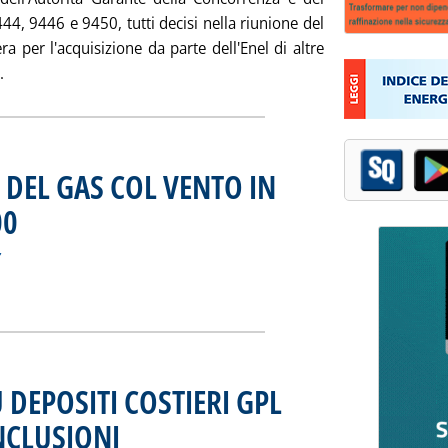
4, 9446 e 9450, tutti decisi nella riunione del
bera per l'acquisizione da parte dell'Enel di altre
Leggi tutta la notizia: 'DISTRIBUZIONE GAS: ALTRE ACQUISI
.
DEL GAS COL VENTO IN
00
. Sottotitolo: Secondo il consueto rapporto della Cedigaz
. Pubblicata sabato 19 maggio 2001 alle 15.13.
z
A MONDIALE DEL GAS COL VENTO IN POPPA ANCHE NEL 2000'
ia
DEPOSITI COSTIERI GPL
NCLUSIONI
. Pubblicata venerdì 18 maggio 2001 alle 15.42.