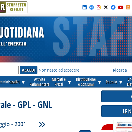
R
STAFFETTA
RIFIUTI
e'
Non riesco ad accedere
Ricerca
Attività
Mercati e
Distribuzione
En
amministrativi
▼
▼
▼
Petrolio
▼
Parlamentare
Prezzi
e Consumi
Ele
ale - GPL - GNL
LE 
gio - 2001