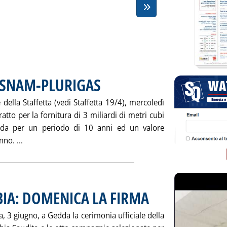
 SNAM-PLURIGAS
. Pubblicata giovedì 31 maggio 2001 alle 14.48.
della Staffetta (vedi Staffetta 19/4), mercoledì
tto per la fornitura di 3 miliardi di metri cubi
anda per un periodo di 10 anni ed un valore
Leggi tutta la notizia: 'FIRMATO CONTRATTO SNAM-PLU
no. ...
BIA: DOMENICA LA FIRMA
. Pubblicata mercoledì 30 maggi
 3 giugno, a Gedda la cerimonia ufficiale della