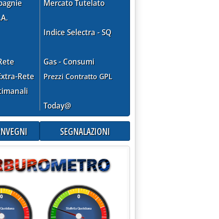
 BOE A TOR VAIANICA (RM)'
pagnie
Mercato Tutelato
.A.
Indice Selectra - SQ
o 2001 alle 15.9.
Rete
Gas - Consumi
xtra-Rete
Prezzi Contratto GPL
timanali
Today@
SU “UNBUNDLING”'
CONVEGNI
SEGNALAZIONI