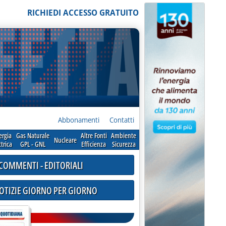
RICHIEDI ACCESSO GRATUITO
Abbonamenti
Contatti
ergia
Gas Naturale
Altre Fonti
Ambiente
Nucleare
ttrica
GPL - GNL
Efficienza
Sicurezza
COMMENTI - EDITORIALI
NOTIZIE GIORNO PER GIORNO