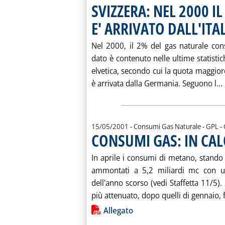
SVIZZERA: NEL 2000 I
E' ARRIVATO DALL'ITA
Nel 2000, il 2% del gas naturale consu
dato è contenuto nelle ultime statistich
elvetica, secondo cui la quota maggior
è arrivata dalla Germania. Seguono l...
15/05/2001
- Consumi Gas Naturale - GPL -
CONSUMI GAS: IN CAL
In aprile i consumi di metano, stando a
ammontati a 5,2 miliardi mc con un
dell'anno scorso (vedi Staffetta 11/5). 
più attenuato, dopo quelli di gennaio, f
Lista allegati PDF alla notiz
Allegato