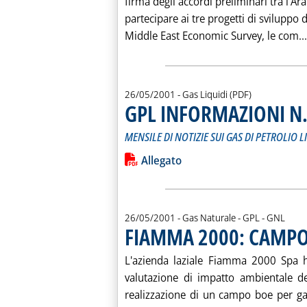
firma degli accordi preliminari tra l'A
partecipare ai tre progetti di sviluppo 
Middle East Economic Survey, le com...
26/05/2001
- Gas Liquidi (PDF)
GPL INFORMAZIONI N.
MENSILE DI NOTIZIE SUI GAS DI PETROLIO L
Leggi tutta la notizia: 'GPL INFORMA
Lista allegati PDF alla notiz
Allegato
26/05/2001
- Gas Naturale - GPL - GNL
FIAMMA 2000: CAMPO 
L'azienda laziale Fiamma 2000 Spa h
valutazione di impatto ambientale de
realizzazione di un campo boe per gas