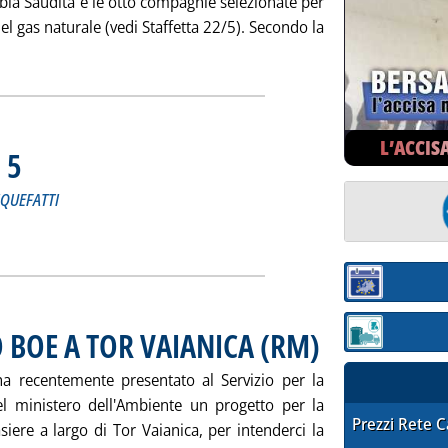
rabia Saudita e le otto compagnie selezionate per
del gas naturale (vedi Staffetta 22/5). Secondo la
Leggi tutta la notizia: 'PROGETTI GAS IN ARABIA: DOMENICA 
L’ACCIS
 5
. Sottotitolo: MENSILE DI NOTIZIE SUI GAS DI PETROLIO LIQUEFATTI
. Pubblicata sabato 26 maggio 2001 alle 15.16.
IQUEFATTI
ZIONI N. 5'
ia
Sezione:
BOE A TOR VAIANICA (RM)
. Pubblicata sabato 26 mag
Sezione: quotaz
a recentemente presentato al Servizio per la
l ministero dell'Ambiente un progetto per la
STAFFETTA PRE
Prezzi Rete 
iere a largo di Tor Vaianica, per intenderci la