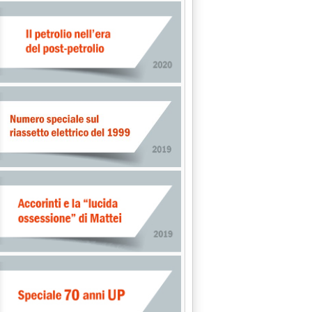
 ARRIVATO DALL'ITALIA'
.
N APRILE'