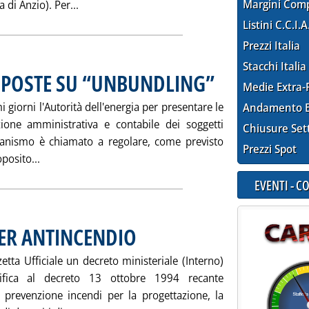
Leggi tutta la notizia: 'FIAMMA 2000: CAMPO
Margini Com
 di Anzio). Per...
Listini C.C.I.A
Prezzi Italia
Stacchi Italia
OPOSTE SU “UNBUNDLING”
. Pubblicata sabato 26 maggi
Medie Extra-
 giorni l'Autorità dell'energia per presentare le
Andamento E
ione amministrativa e contabile dei soggetti
Chiusure Set
rganismo è chiamato a regolare, come previsto
Prezzi Spot
Leggi tutta la notizia: 'ASSOGASLIQUIDI: PROPOSTE 
oposito...
EVENTI - 
PER ANTINCENDIO
. Pubblicata sabato 26 maggio 2001 alle 15.8.
etta Ufficiale un decreto ministeriale (Interno)
fica al decreto 13 ottobre 1994 recante
i prevenzione incendi per la progettazione, la